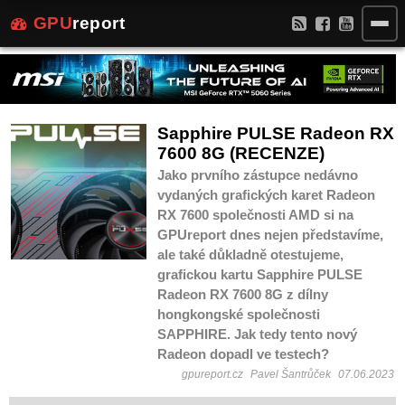
GPU
report
Sapphire PULSE Radeon RX
7600 8G (RECENZE)
Jako prvního zástupce nedávno
vydaných grafických karet Radeon
RX 7600 společnosti AMD si na
GPUreport dnes nejen představíme,
ale také důkladně otestujeme,
grafickou kartu Sapphire PULSE
Radeon RX 7600 8G z dílny
hongkongské společnosti
SAPPHIRE. Jak tedy tento nový
Radeon dopadl ve testech?
gpureport.cz
Pavel Šantrůček
07.06.2023