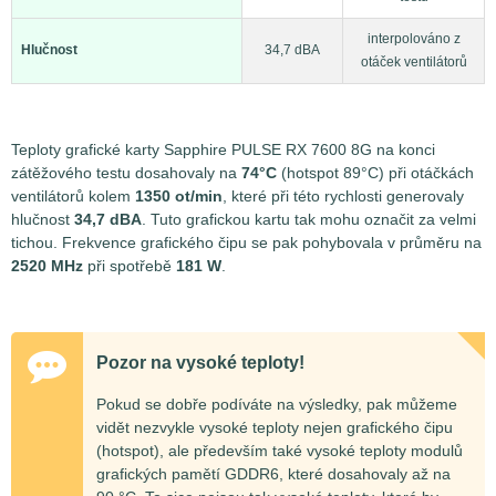
interpolováno z
Hlučnost
34,7 dBA
otáček ventilátorů
Teploty grafické karty Sapphire PULSE RX 7600 8G na konci
zátěžového testu dosahovaly na
74°C
(hotspot 89°C) při otáčkách
ventilátorů kolem
1350 ot/min
, které při této rychlosti generovaly
hlučnost
34,7 dBA
. Tuto grafickou kartu tak mohu označit za velmi
tichou. Frekvence grafického čipu se pak pohybovala v průměru na
2520 MHz
při spotřebě
181 W
.
Pozor na vysoké teploty!
Pokud se dobře podíváte na výsledky, pak můžeme
vidět nezvykle vysoké teploty nejen grafického čipu
(hotspot), ale především také vysoké teploty modulů
grafických pamětí GDDR6, které dosahovaly až na