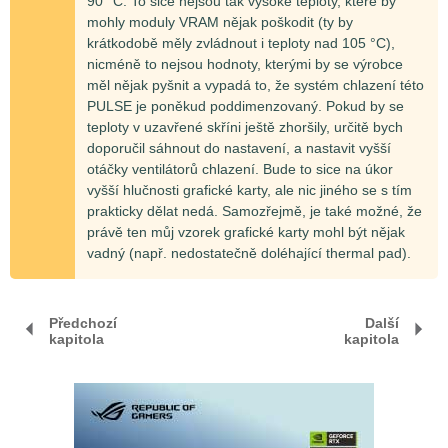
90 °C. To sice nejsou tak vysoké teploty, které by
mohly moduly VRAM nějak poškodit (ty by
krátkodobě měly zvládnout i teploty nad 105 °C),
nicméně to nejsou hodnoty, kterými by se výrobce
měl nějak pyšnit a vypadá to, že systém chlazení této
PULSE je poněkud poddimenzovaný. Pokud by se
teploty v uzavřené skříni ještě zhoršily, určitě bych
doporučil sáhnout do nastavení, a nastavit vyšší
otáčky ventilátorů chlazení. Bude to sice na úkor
vyšší hlučnosti grafické karty, ale nic jiného se s tím
prakticky dělat nedá. Samozřejmě, je také možné, že
právě ten můj vzorek grafické karty mohl být nějak
vadný (např. nedostatečně doléhající thermal pad).
Předchozí
Další
kapitola
kapitola