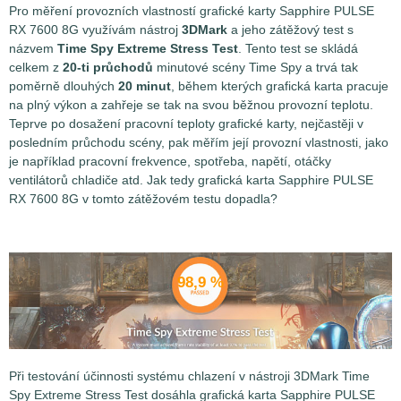
Pro měření provozních vlastností grafické karty Sapphire PULSE
RX 7600 8G využívám nástroj
3DMark
a jeho zátěžový test s
názvem
Time Spy Extreme Stress Test
. Tento test se skládá
celkem z
20-ti průchodů
minutové scény Time Spy a trvá tak
poměrně dlouhých
20 minut
, během kterých grafická karta pracuje
na plný výkon a zahřeje se tak na svou běžnou provozní teplotu.
Teprve po dosažení pracovní teploty grafické karty, nejčastěji v
posledním průchodu scény, pak měřím její provozní vlastnosti, jako
je například pracovní frekvence, spotřeba, napětí, otáčky
ventilátorů chladiče atd. Jak tedy grafická karta Sapphire PULSE
RX 7600 8G v tomto zátěžovém testu dopadla?
98,9 %
Při testování účinnosti systému chlazení v nástroji 3DMark Time
Spy Extreme Stress Test dosáhla
grafická karta Sapphire PULSE