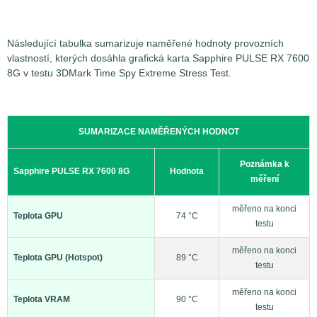
Následující tabulka sumarizuje naměřené hodnoty provozních
vlastností, kterých dosáhla grafická karta Sapphire PULSE RX 7600
8G v testu 3DMark Time Spy Extreme Stress Test.
SUMARIZACE NAMĚŘENÝCH HODNOT
Poznámka k
Sapphire PULSE RX 7600 8G
Hodnota
měření
měřeno na konci
Teplota GPU
74 °C
testu
měřeno na konci
Teplota GPU (Hotspot)
89 °C
testu
měřeno na konci
Teplota VRAM
90 °C
testu