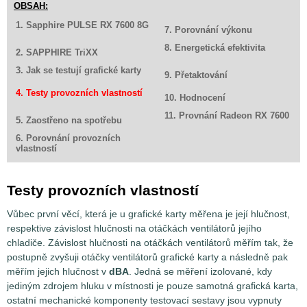
OBSAH:
1. Sapphire PULSE RX 7600 8G
7. Porovnání výkonu
8. Energetická efektivita
2. SAPPHIRE TriXX
3. Jak se testují grafické karty
9. Přetaktování
4. Testy provozních vlastností
10. Hodnocení
11. Provnání Radeon RX 7600
5. Zaostřeno na spotřebu
6. Porovnání provozních
vlastností
Testy provozních vlastností
Vůbec první věcí, která je u grafické karty měřena je její hlučnost,
respektive závislost hlučnosti na otáčkách ventilátorů jejího
chladiče. Závislost hlučnosti na otáčkách ventilátorů měřím tak, že
postupně zvyšuji otáčky ventilátorů grafické karty a následně pak
měřím jejich hlučnost v
dBA
. Jedná se měření izolované, kdy
jediným zdrojem hluku v místnosti je pouze samotná grafická karta,
ostatní mechanické komponenty testovací sestavy jsou vypnuty