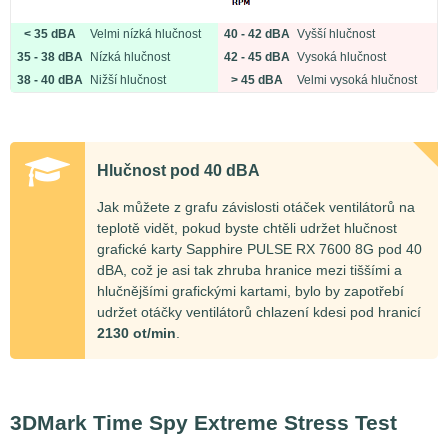
< 35 dBA
Velmi nízká hlučnost
40 - 42 dBA
Vyšší hlučnost
35 - 38 dBA
Nízká hlučnost
42 - 45 dBA
Vysoká hlučnost
38 - 40 dBA
Nižší hlučnost
> 45 dBA
Velmi vysoká hlučnost
Hlučnost pod 40 dBA
Jak můžete z grafu závislosti otáček ventilátorů na
teplotě vidět, pokud byste chtěli udržet hlučnost
grafické karty Sapphire PULSE RX 7600 8G pod 40
dBA, což je asi tak zhruba hranice mezi tiššími a
hlučnějšími grafickými kartami, bylo by zapotřebí
udržet otáčky ventilátorů chlazení kdesi pod hranicí
2130 ot/min
.
3DMark Time Spy Extreme Stress Test