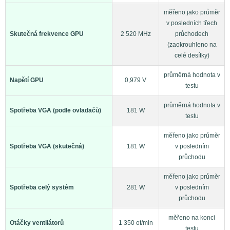
měřeno jako průměr
v posledních třech
Skutečná frekvence GPU
2 520 MHz
průchodech
(zaokrouhleno na
celé desítky)
průměrná hodnota v
Napětí GPU
0,979 V
testu
průměrná hodnota v
Spotřeba VGA (podle ovladačů)
181 W
testu
měřeno jako průměr
Spotřeba VGA (skutečná)
181 W
v posledním
průchodu
měřeno jako průměr
Spotřeba celý systém
281 W
v posledním
průchodu
měřeno na konci
Otáčky ventilátorů
1 350 ot/min
testu