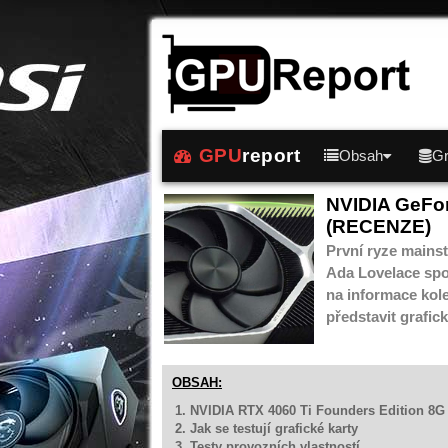
GPU
report
Obsah
Gr
NVIDIA GeFor
(RECENZE)
První ryze mains
Ada Lovelace spo
na informace kol
představit grafi
OBSAH:
1. NVIDIA RTX 4060 Ti Founders Edition 8G
2. Jak se testují grafické karty
3. Testy provozních vlastností