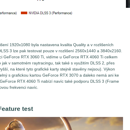
lišení 1920x1080 byla nastavena kvalita Quality a v rozlišeních
SS 3 lze pak testovat pouze v rozlišení 2560x1440 a 3840x2160.
ůdci GeForce RTX 3060 Ti, vidíme u GeForce RTX 4060 Ti celkem
 jak v samotném raytracingu, tak také s využitím DLSS 2, přes
vyšší, na které tyto grafické karty stejně stavěny nejsou). Výkon
telný s grafickou kartou GeForce RTX 3070 a daleko nemá ani ke
 GeForce RTX 4060 Ti nabízí navíc také podporu DLSS 3 (Frame
kovou frekvenci navíc.
eature test