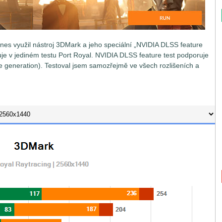
nes využil nástroj 3DMark a jeho speciální „NVIDIA DLSS feature
juje v jediném testu Port Royal. NVIDIA DLSS feature test podporuje
 generation). Testoval jsem samozřejmě ve všech rozlišeních a