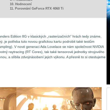
10. Hodnocení
11. Porovnání GeForce RTX 4060 Ti
nders Edition 8G v klasických „rasterizačních“ hrách tedy známe,
ý, je potřeba tuto novou grafickou kartu podrobit také testům
mpling). V nové generaci Ada Lovelace se nám společnost NVIDIA
motný raytracing (RT Cores), tak také tensorové jednotky strojového
ou, a slíbila zdvojnásobení jejich výkonu. A přesně to si otestujeme