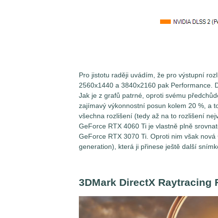
Pro jistotu raději uvádím, že pro výstupní roz
2560x1440 a 3840x2160 pak Performance. DL
Jak je z grafů patrné, oproti svému předch
zajímavý výkonnostní posun kolem 20 %, a to
všechna rozlišení (tedy až na to rozlišení nej
GeForce RTX 4060 Ti je vlastně plně srovna
GeForce RTX 3070 Ti. Oproti nim však nová
generation), která ji přinese ještě další sním
3DMark DirectX Raytracing F