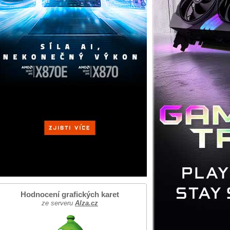
Hodnocení grafických karet
ze serveru
Alza.cz