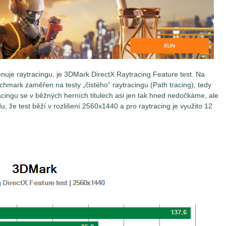
nuje raytracingu, je 3DMark DirectX Raytracing Feature test. Na
chmark zaměřen na testy „čistého“ raytracingu (Path tracing), tedy
racingu se v běžných herních titulech asi jen tak hned nedočkáme, ale
du, že test běží v rozlišení 2560x1440 a pro raytracing je využito 12