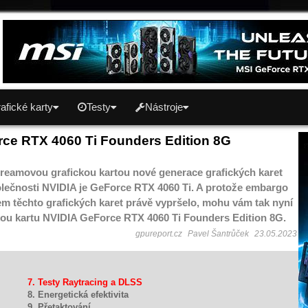
afické karty
Testy
Nástroje
ce RTX 4060 Ti Founders Edition 8G
treamovou grafickou kartou nové generace grafických karet
lečnosti NVIDIA je GeForce RTX 4060 Ti. A protože embargo
em těchto grafických karet právě vypršelo, mohu vám tak nyní
ckou kartu NVIDIA GeForce RTX 4060 Ti Founders Edition 8G.
gpureport.cz
Pavel Šantrůček
23.05.2023
7. Testy Raytracing a DLSS
8. Energetická efektivita
9. Přetaktování