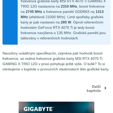
frekvence grafické karty MSI RTX 4070 Ti GAMING X
TRIO 12G nastavena na
2310 MHz
, boost frekvence
na
2745 MHz
a frekvence pamětí GDDR6X na
1313
MHz
(efektivně 21000 MHz). Limit spotřeby grafické
karty je pak nastaven na
285 W
. Oproti referenčním
hodnotám GeForce RTX 4070 Ti je tedy boost
frekvence navýšena o 135 MHz. Grafické paměti jsou
taktovány v referenčních hodnotách.
Navzdory uváděným specifikacím, zejména pak hodnotě boost
frekvence, se reálná frekvence grafické karty MSI RTX 4070 Ti
GAMING X TRIO 12G v praxi pohybuje ještě výše. O kolik? To si
otestujeme v kapitole o provozních vlastnostech této grafické karty.
Další
kapitola