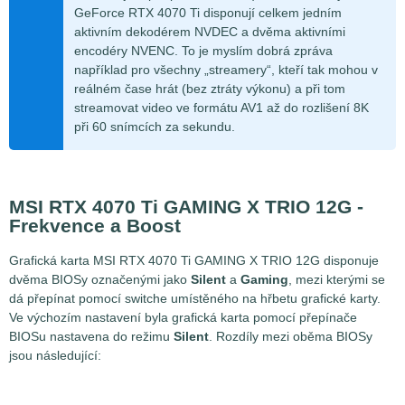
GeForce RTX 4070 Ti disponují celkem jedním
aktivním dekodérem NVDEC a dvěma aktivními
encodéry NVENC. To je myslím dobrá zpráva
například pro všechny „streamery“, kteří tak mohou v
reálném čase hrát (bez ztráty výkonu) a při tom
streamovat video ve formátu AV1 až do rozlišení 8K
při 60 snímcích za sekundu.
MSI RTX 4070 Ti GAMING X TRIO 12G -
Frekvence a Boost
Grafická karta MSI RTX 4070 Ti GAMING X TRIO 12G disponuje
dvěma BIOSy označenými jako
Silent
a
Gaming
, mezi kterými se
dá přepínat pomocí switche umístěného na hřbetu grafické karty.
Ve výchozím nastavení byla grafická karta pomocí přepínače
BIOSu nastavena do režimu
Silent
. Rozdíly mezi oběma BIOSy
jsou následující: