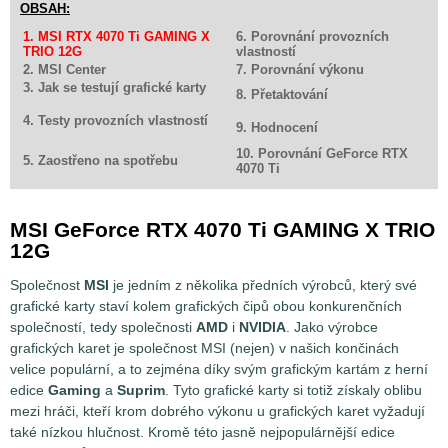
OBSAH:
1. MSI RTX 4070 Ti GAMING X
6. Porovnání provozních
TRIO 12G
vlastností
2. MSI Center
7. Porovnání výkonu
3. Jak se testují grafické karty
8. Přetaktování
4. Testy provozních vlastností
9. Hodnocení
10. Porovnání GeForce RTX
5. Zaostřeno na spotřebu
4070 Ti
MSI GeForce RTX 4070 Ti GAMING X TRIO
12G
Společnost
MSI
je jedním z několika předních výrobců, který své
grafické karty staví kolem grafických čipů obou konkurenčních
společností, tedy společnosti
AMD
i
NVIDIA
. Jako výrobce
grafických karet je společnost MSI (nejen) v našich končinách
velice populární, a to zejména díky svým grafickým kartám z herní
edice
Gaming
a
Suprim
. Tyto grafické karty si totiž získaly oblibu
mezi hráči, kteří krom dobrého výkonu u grafických karet vyžadují
také nízkou hlučnost. Kromě této jasně nejpopulárnější edice