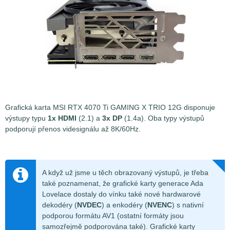
Grafická karta MSI RTX 4070 Ti GAMING X TRIO 12G disponuje
výstupy typu
1x HDMI
(2.1) a
3x DP
(1.4a). Oba typy výstupů
podporují přenos videsignálu až 8K/60Hz.
A když už jsme u těch obrazovaný výstupů, je třeba
také poznamenat, že grafické karty generace Ada
Lovelace dostaly do vínku také nové hardwarové
dekodéry (
NVDEC
) a enkodéry (
NVENC
) s nativní
podporou formátu AV1 (ostatní formáty jsou
samozřejmě podporována také). Grafické karty