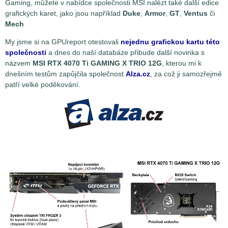
Gaming, můžete v nabídce společnosti MSI nalézt také další edice
grafických karet, jako jsou například
Duke
,
Armor
,
GT
,
Ventus
či
Mech
My jsme si na GPUreport otestovali
nejednu grafickou kartu této
společnosti
a dnes do naší databáze přibude další novinka s
názvem
MSI RTX 4070 Ti GAMING X TRIO 12G
, kterou mi k
dnešním testům zapůjčila společnost
Alza.cz
, za což ji samozřejmě
patří velké poděkování.