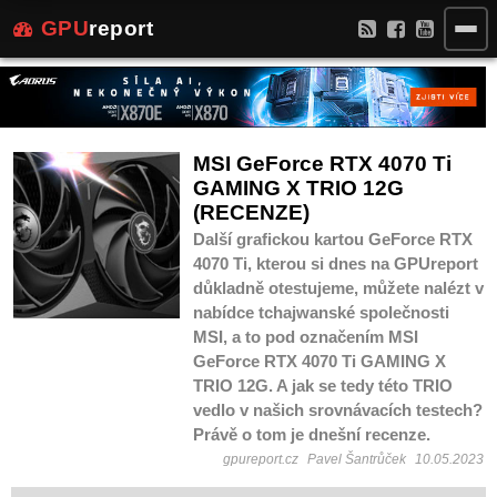
GPU
report
MSI GeForce RTX 4070 Ti
GAMING X TRIO 12G
(RECENZE)
Další grafickou kartou GeForce RTX
4070 Ti, kterou si dnes na GPUreport
důkladně otestujeme, můžete nalézt v
nabídce tchajwanské společnosti
MSI, a to pod označením MSI
GeForce RTX 4070 Ti GAMING X
TRIO 12G. A jak se tedy této TRIO
vedlo v našich srovnávacích testech?
Právě o tom je dnešní recenze.
gpureport.cz
Pavel Šantrůček
10.05.2023