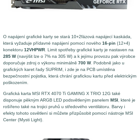
O napájení grafické karty se stará 10+2fázová napájecí kaskáda,
která vyžaduje přídavné napájení pomocí nového
16-pin
(12+4)
konektoru
12VHPWR
. Limit spotřeby grafické karty je nastaven na
285 W
(navýšit lze o 7% na 305 W) a k jejímu provozu pak výrobce
doporučuje zdroj o výkonu minimálně
700 W
. Podobně jako u
grafických karet řady SUPRIM, i zde je na PCB umístěna
bezpečnostní pojistka, která chrání grafickou kartu před elektrickým
poškozením.
Grafická karta MSI RTX 4070 Ti GAMING X TRIO 12G také
disponuje pěkným ARGB LED podsvětleným panelem
MSI
, které je
rošířeno také na trojici pruhů u středového ventilátoru. Barvy i
efekty tohoto osvětlení si můžete přizpůsobit pomocí nástroje MSI
Center (Mysti Light).