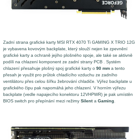
Zadní strana grafické karty MSI RTX 4070 Ti GAMING X TRIO 12G
je vybavena kovovým backplate, který slouží nejen ke zpevnění
grafické karty a ochraně jejího plošného spoje, ale také se aktivně
podílí na chlazení komponent ze zadní strany PCB . Systém
chlazení přesahuje plošný spoj grafické karty o
90 mm
a tento
přesah je využit pro průtok chladícího vzduchu ze zadního
ventilátoru přes celou šířku žebrování chladiče. Výřez backplate u
grafického čipu pak napomáhá jeho chlazení. V horním výřezu
backplate (vedle napajecího konektoru 12VHPWR) je pak umístěn
BIOS switch pro přepínání mezi režimy
Silent
a
Gaming
.