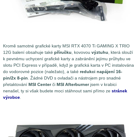
Kromě samotné grafické karty MSI RTX 4070 Ti GAMING X TRIO
12G balení obsahuje také
příručku
, kovovou
výztuhu
, která slouží
k pevnému uchycení grafické karty a zabránění jejímu průhybu ve
slotu PCI Express v případě, když je grafická karta v PC instalována
do vodorovné pozice (naležato), a také
redukci napájení 16-
pin/2x 8-pin
. Žádné DVD s ovladači a nástrojem pro snadné
přetaktování
MSI Center
či
MSI Afterburner
jsem v krabici
nenašel, ty si však budete moci stáhnout sami přímo ze
stránek
výrobce
.