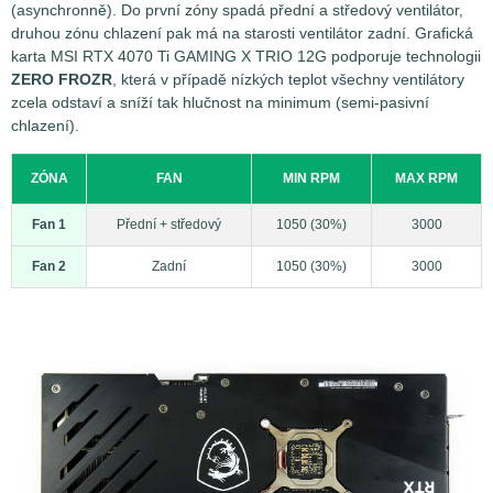
(asynchronně). Do první zóny spadá přední a středový ventilátor,
druhou zónu chlazení pak má na starosti ventilátor zadní. Grafická
karta MSI RTX 4070 Ti GAMING X TRIO 12G podporuje technologii
ZERO FROZR
, která v případě nízkých teplot všechny ventilátory
zcela odstaví a sníží tak hlučnost na minimum (semi-pasivní
chlazení).
ZÓNA
FAN
MIN RPM
MAX RPM
Fan 1
Přední + středový
1050 (30%)
3000
Fan 2
Zadní
1050 (30%)
3000