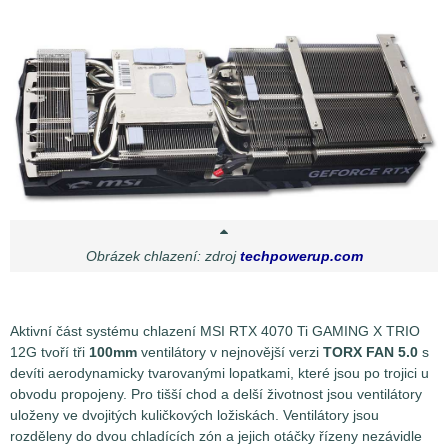
Obrázek chlazení: zdroj
techpowerup.com
Aktivní část systému chlazení MSI RTX 4070 Ti GAMING X TRIO
12G tvoří tři
100mm
ventilátory v nejnovější verzi
TORX FAN 5.0
s
devíti aerodynamicky tvarovanými lopatkami, které jsou po trojici u
obvodu propojeny. Pro tišší chod a delší životnost jsou ventilátory
uloženy ve dvojitých kuličkových ložiskách. Ventilátory jsou
rozděleny do dvou chladících zón a jejich otáčky řízeny nezávidle