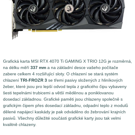
Grafická karta MSI RTX 4070 Ti GAMING X TRIO 12G je rozměrná,
na délku měří
337 mm
a na základní desce vašeho počítače
zabere celkem 4 rozšiřující sloty. O chlazení se stará systém
chlazení
TRI-FROZR 3
se třemi pasivy složených z hliníkových
žeber, které jsou pro lepší odvod tepla z graficého čipu vybaveny
šesti tepelnámi trubicemi a větší měděnou a poniklovanou
dosedací základnou. Grafické paměti jsou chlazeny společně s
grafickým čipem přes dosedací základnu, odpadní teplo z modulů
dělené napájecí kaskády je pak odváděno do žebrování krajních
pasivů. Všechny důležité součásti grafické karty jsou tak velmi
kvalitně chlazeny.