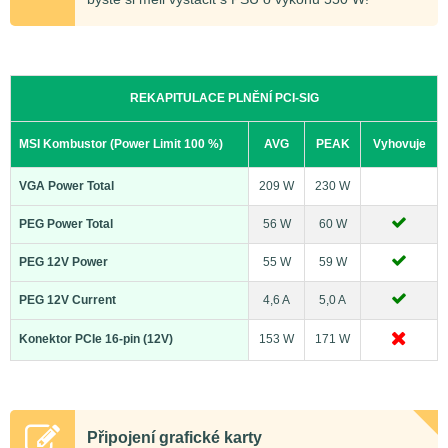
REKAPITULACE PLNĚNÍ PCI-SIG
MSI Kombustor (Power Limit 100 %)
AVG
PEAK
Vyhovuje
VGA Power Total
209 W
230 W
PEG Power Total
56 W
60 W
PEG 12V Power
55 W
59 W
PEG 12V Current
4,6 A
5,0 A
Konektor PCIe 16-pin (12V)
153 W
171 W
Připojení grafické karty