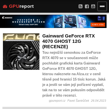
GPU
report
Gainward GeForce RTX
4070 GHOST 12G
(RECENZE)
Tou nejnižší cenovkou za GeForce
RTX 4070 se v současnosti může
pochlubit grafická karta Gainward
GeForce RTX 4070 GHOST 12G,
kterou naleznete na Alza.cz v ceně
těsně pod hranicí 15 tisíc korun. Jaká
je a jestli se vám její pořízení vyplatí,
tak na to se vám pokusím odpovědět
právě v této recenzi.
gpureport.cz
Pavel Šantrůček
26.04.2023