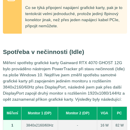
Co se týká připojení napájení grafické karty, pak je to
tentokrát velmi jednoduché, protože jediný 8pinový
konektor jinak, než přes jeden napájecí kabel PCIe,
připojit nemůžete.
Spotřeba v nečinnosti (Idle)
Měření spotřeby grafické karty Gainward RTX 4070 GHOST 12G
bylo prováděno nástrojem PowerTracker při stavu nečinnosti (Idle)
na ploše Windows 10. Nejdříve jsem změřil spotřebu samotné
grafické karty při zapojeném jediném monitoru s rozlišením
3840x2160/60Hz přes DisplayPort, následně jsem pak přes další
DisplayPort zapojil druhý monitor s rozlišením 1920x1080/144Hz a
opět zaznamenal příkon grafické karty. Výsledky byly následující:
Měření
Monitor 1 (DP)
Monitor 2 (DP)
VGA
PC
1
3840x2160/60Hz
-
16 W
82 W