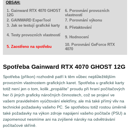
OBSAH:
1. Gainward RTX 4070 GHOST
6. Porovnání provozních
12G
vlastností
2. GAINWARD ExperTool
7. Porovnání výkonu
3. Jak se testují grafické karty
8. Přetaktování
4. Testy provozních vlastností
9. Hodnocení
10. Porovnání GeForce RTX
5. Zaostřeno na spotřebu
4070
Spotřeba Gainward RTX 4070 GHOST 12G
Spotřeba (příkon) rozhodně patří k těm vůbec nejdůležitějším
provozním vlastnostem grafických karet. Spotřeba u grafické karty
totiž není jen o tom, kolik „propálíte“ proudu při hraní počítačových
her či jiných graficky náročných činnostech, což se projeví ve
vašem pravidelném vyúčtování elektřiny, ale má také přímý vliv na
technické požadavky vašeho PC. Se spotřebou totiž rostou úměrně
také požadavky na výkon zdroje napájení vašeho počítače (PSU) a
zapomenout nesmíme ani na zvýšené nároky na odvětrávání
počítačové skříně.