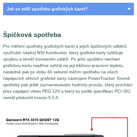
Jak se měří spotřeba grafických karet?
VGA a odběrná místa
Špičková spotřeba
Pro měření spotřeby grafických karet a jejich špičkových odběrů
využívám nástroj MSI Kombustor, který grafické karty vytěžuje
spojitou a téměř konstantní zátěží. Po jeho spuštění nechám
grafickou kartu nejdříve zahřát na její běžnou pracovní teplotu,
následně pak po dobu 60 sekund měřím spotřebu na všech
napájecích větvích grafické karty nástrojem PowerTracker. Kromě
spotřeby pak ještě zaznamenávám hodnoty proudu, který prochází
přes napájecí větev PEG 12V a který by podle specifikací PCI-SIG
neměl překročit hranici 5.5 A.
Měření spotřeby grafických karet není až tak jednoduchou
záležitostí, jak by se na první pohled mohlo zdát. Problém
spočívá v tom, že grafické karty nejsou napájeny jen z
jednoho jediného místa, ale hnedle z několika najednou.