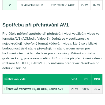
2
3840x2160/60Hz
1920x1080/144Hz
22 W
87 W
Spotřeba při přehrávání AV1
Pro účely měření spotřeby při přehrávání videí využívám video ve
formátu AV1 (AOMedia Video 1). Jedná se v současnosti o
nejpokročilejší otevřený formát kódování videa, který se v blízké
budoucnosti jistě stane převažujícím standardem nejen pro
kódování všech videí, ale také pro streaming. Měření spotřeby
grafické karty, procesoru i celého PC probíhá při přehrávání videa v
rozlišení 4K UHD (3840x2160) v nativním přehrávači Windows po
dobu 20 sekund.
Přehrávání videí
VGA
PC
CPU
Přehravač Windows 10, 4K UHD, kodek AV1
21 W
98 W
26 W