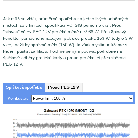
Jak můžete vidět, průměrná spotřeba na jednotlivých odběrných
místech se v limitech specifikací PCI SIG poměrně drží. Přes
"silovou" větev PEG 12V protéká méně než 66 W. Přes 8pinový
konektor pomocného napájení pak sice protéká 153 W, tedy o 3 W
více, nežli by správně mělo (150 W), to však myslím můžeme s
klidem pustist za hlavu. Pojďme se nyní podívat podrobně na
špičkové odběry grafické karty a proud protékající přes sběrnici
PEG 12 V.
Měření špičkové spotřeby a proudu na jednotlivých
odběrných místech je prováděno pomocí měřících senzorů
Voltage/Current Bricklet 2.0
společnosti TinkerForge s
přesností 0,5%. Pokud není v článku uvedeno jinak, pak
Špičková spotřeba
Proud PEG 12 V
senzory jsou nastaveny na odečítání hodnot
Kombustor:
napětí/proud/spotřeba v intervalu 1,1ms (sampling) a za
výslednou hodnotu je brán průměr ze 4 takto
zaznamenaných vzorků (Low-pass filter). Zjednodušeně
řečeno, vynesené hodnoty v grafech tedy představují
průměrnou hodnotu napětí/proudu/spotřeby v časovém
intervalu 4,4 ms.