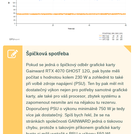
Špičková spotřeba
Pokud se jedná o špičkový odběr grafické karty
Gainward RTX 4070 GHOST 12G, pak byste měli
počítat s hodnotou kolem 230 W a zohlednit to také
při volbě zdroje napájení (PSU). Ten by pak měl mít
dostatečný výkon nejen pro potřeby samotné grafické
karty, ale také pro váš procesor, zbytek systému a
zapomenout nesmíte ani na nějakou tu rezervu.
Doporučený PSU o výkonu minimálně 750 W je tedy
více jak dostatečný. Spíš bych řekl, že se na
stránkách společnosti GAINWARD jedná o tiskovou
chybu, protože s takovým příkonem grafické karty
byste si měli vystačit s PSU o výkonu 550 W!