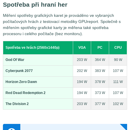
Spotřeba při hraní her
Měření spotřeby grafických karet je prováděno ve vybraných
počítačových hrách z testovací metodiky GPUreport. Společně s
měřením spotřeby grafické karty je měřena také spotřeba
procesoru i celého počítače (bez monitoru).
Spotřeba ve hrách (2560x1440p)
VGA
PC
CPU
God Of War
203 W
364 W
90 W
Cyberpunk 2077
202 W
383 W
107 W
Horizon Zero Dawn
194 W
378 W
111 W
Red Dead Redemption 2
194 W
373 W
107 W
The Division 2
203 W
377 W
102 W