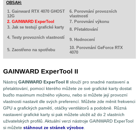
OBSAH:
1. Gainward RTX 4070 GHOST
6. Porovnání provozních
12G
vlastností
2. GAINWARD ExperTool
7. Porovnání výkonu
3. Jak se testují grafické karty
8. Přetaktování
4. Testy provozních vlastností
9. Hodnocení
10. Porovnání GeForce RTX
5. Zaostřeno na spotřebu
4070
GAINWARD ExperTool II
Nástroj
GAINWARD ExperTool II
slouží pro snadné nastavení a
přetaktování, pomocí kterého můžete ze své grafické karty dostat
buďto maximum možného výkonu, nebo si můžete její provozní
vlastnosti nastavit dle svých preferencí. Můžete zde měnit frekvenci
GPU a grafických pamětí, otáčky ventilátorů a podobně. Různá
nastavení grafické karty si pak můžete uložit až do 2 vlastních
uživatelských profilů. Aktuální verzi nástroje GAINWARD ExperTool
si můžete
stáhnout ze stránek výrobce
.