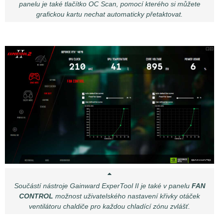
panelu je také tlačítko OC Scan, pomocí kterého si můžete
grafickou kartu nechat automaticky přetaktovat.
Součástí nástroje Gainward ExperTool II je také v panelu
FAN
CONTROL
možnost uživatelského nastavení křivky otáček
ventilátoru chaldiče pro každou chladící zónu zvlášť.