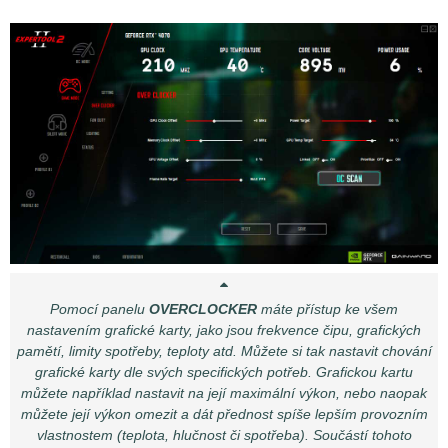
Pomocí panelu
OVERCLOCKER
máte přístup ke všem
nastavením grafické karty, jako jsou frekvence čipu, grafických
pamětí, limity spotřeby, teploty atd. Můžete si tak nastavit chování
grafické karty dle svých specifických potřeb. Grafickou kartu
můžete například nastavit na její maximální výkon, nebo naopak
můžete její výkon omezit a dát přednost spíše lepším provozním
vlastnostem (teplota, hlučnost či spotřeba). Součástí tohoto