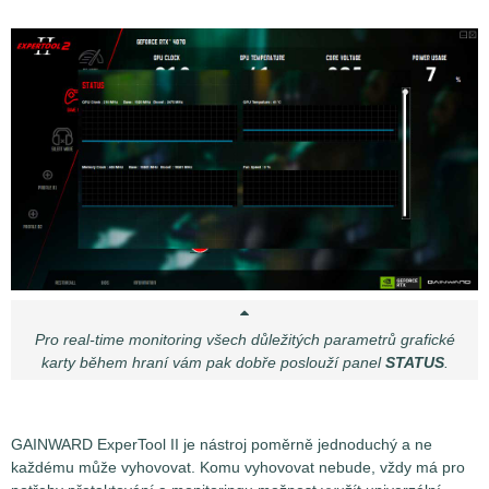
Pro real-time monitoring všech důležitých parametrů grafické
karty během hraní vám pak dobře poslouží panel
STATUS
.
GAINWARD ExperTool II je nástroj poměrně jednoduchý a ne
každému může vyhovovat. Komu vyhovovat nebude, vždy má pro