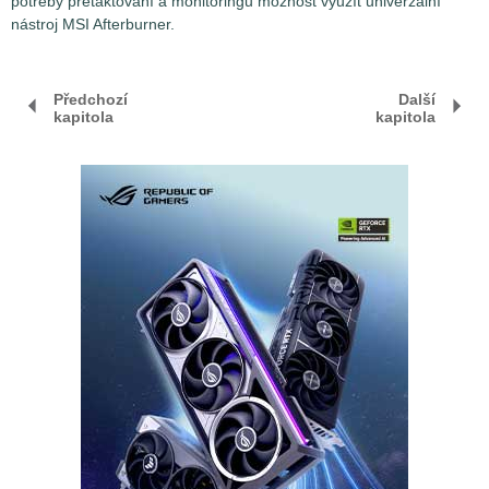
potřeby přetaktování a monitoringu možnost využít univerzální
nástroj MSI Afterburner.
Předchozí
Další
kapitola
kapitola