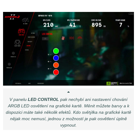
V panelu
LED CONTROL
pak nechybí ani nastavení chování
ARGB LED osvětlení na grafické kartě. Měnit můžete barvy a k
dispozici máte také několik efektů. Kdo světýlka na grafické kartě
nějak moc nemusí, jednou z možností je pak osvětlení úplně
vypnout.