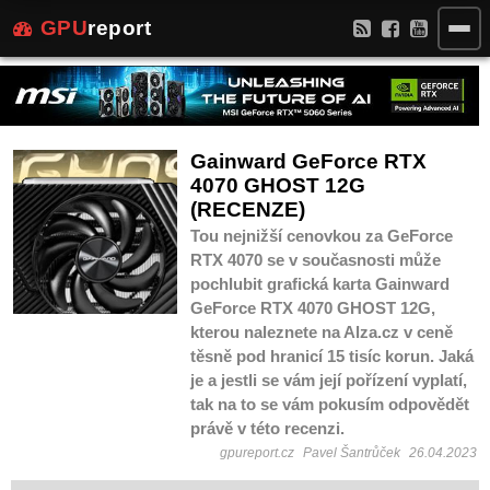
GPU
report
Gainward GeForce RTX
4070 GHOST 12G
(RECENZE)
Tou nejnižší cenovkou za GeForce
RTX 4070 se v současnosti může
pochlubit grafická karta Gainward
GeForce RTX 4070 GHOST 12G,
kterou naleznete na Alza.cz v ceně
těsně pod hranicí 15 tisíc korun. Jaká
je a jestli se vám její pořízení vyplatí,
tak na to se vám pokusím odpovědět
právě v této recenzi.
gpureport.cz
Pavel Šantrůček
26.04.2023