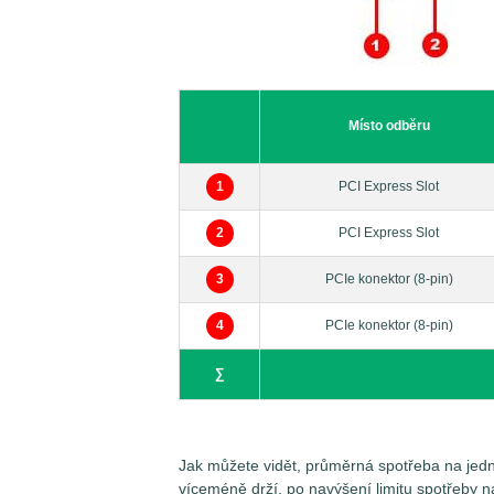
energie mnohem více. Ty pak krom napáje
napájení, a to pomocí 1-3 napájecích kone
dodáváno více jak 150 W při 12,5 A u 8-pi
16pinové konektory 12VHPWR (PCIE GEN 5
spotřebu grafické karty musíme měřit mi
najednou podle toho, kolika pomocnými na
Místo odběru
větve napájení pak nesou označení PEG 3
1
PCI Express Slot
Měření špičkových odběrů (Peak)
2
PCI Express Slot
3
PCIe konektor (8-pin)
4
PCIe konektor (8-pin)
∑
Jak můžete vidět, průměrná spotřeba na jedno
víceméně drží, po navýšení limitu spotřeby