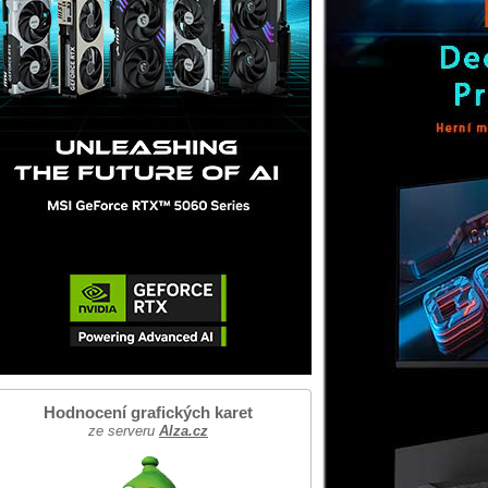
Hodnocení grafických karet
ze serveru
Alza.cz