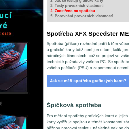
2. Jak se testují grafické karty
3. Testy provozních vlastností
4. Zaostřeno na spotřebu
5. Porovnání provozních vlastností
Spotřeba XFX Speedster M
Spotřeba (příkon) rozhodně patří k těm vůbe
u grafické karty totiž není jen o tom, kolik „p
náročných činnostech, což se projeví ve vaše
technické požadavky vašeho PC. Se spotřebo
vašeho počítače (PSU) a zapomenout nesmím
Jak se měří spotřeba grafických karet?
VGA a odběrná místa
Špičková spotřeba
Pro měření spotřeby grafických karet a jejic
karty vytěžuje spojitou a téměř konstantní zá
běžnou pracovní teplotu, následně pak po d