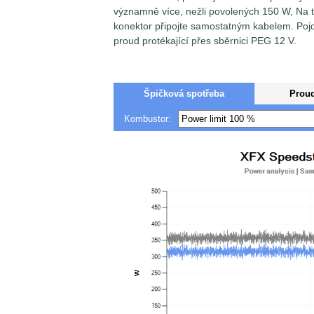
významně více, nežli povolených 150 W, Na t
konektor připojte samostatným kabelem. Pojď
proud protékající přes sběrnici PEG 12 V.
Špičková spotřeba
Prou
Kombustor:
Měření špičkové spotřeby a proudu na je
senzorů
Voltage/Current Bricklet 2.0
spo
uvedeno jinak, pak senzory jsou nastaven
(sampling) a za výslednou hodnotu je brá
Zjednodušeně řečeno, vynesené hodnoty 
napětí/proudu/spotřeby v časovém interva