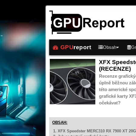
GPU
report
Obsah
Gr
XFX Speedst
(RECENZE)
Recenze grafický
úplně běžnou zále
této americké sp
grafické karty 
očekávat?
OBSAH:
1. XFX Speedster MERC310 RX 7900 XT 20G