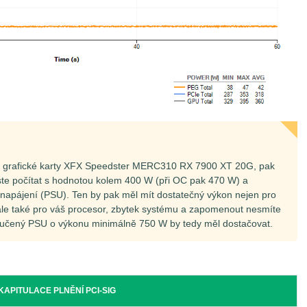
r grafické karty XFX Speedster MERC310 RX 7900 XT 20G, pak
ste počítat s hodnotou kolem 400 W (při OC pak 470 W) a
je napájení (PSU). Ten by pak měl mít dostatečný výkon nejen pro
 ale také pro váš procesor, zbytek systému a zapomenout nesmíte
oručený PSU o výkonu minimálně 750 W by tedy měl dostačovat.
KAPITULACE PLNĚNÍ PCI-SIG