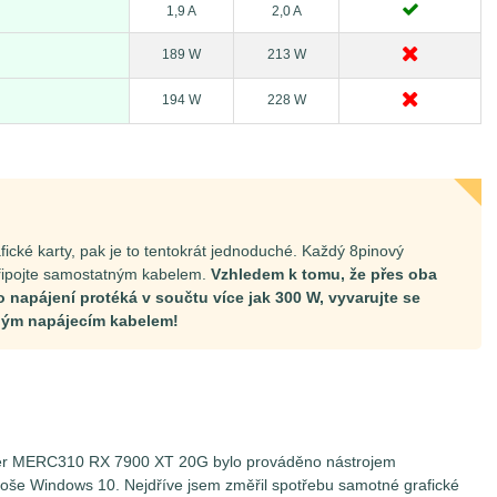
1,9 A
2,0 A
189 W
213 W
194 W
228 W
fické karty, pak je to tentokrát jednoduché. Každý 8pinový
řipojte samostatným kabelem.
Vzhledem k tomu, že přes oba
apájení protéká v součtu více jak 300 W, vyvarujte se
ným napájecím kabelem!
ster MERC310 RX 7900 XT 20G bylo prováděno nástrojem
ploše Windows 10. Nejdříve jsem změřil spotřebu samotné grafické