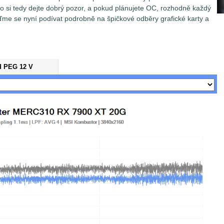
o si tedy dejte dobrý pozor, a pokud plánujete OC, rozhodně každý
me se nyní podívat podrobně na špičkové odběry grafické karty a
d PEG 12 V
dnotlivých odběrných místech je prováděno pomocí měřících
lečnosti TinkerForge s přesností 0,5%. Pokud není v článku
y na odečítání hodnot napětí/proud/spotřeba v intervalu 1,1ms
n průměr ze 4 takto zaznamenaných vzorků (Low-pass filter).
v grafech tedy představují průměrnou hodnotu
lu 4,4 ms.