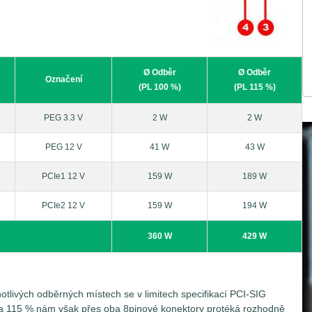
ní přes PEG musejí využívat ještě další pomocné zdroje
ktorů PCIe 12V (6-pin / 8-pin / 12-pin), přes které by nemělo být
n konektoru, respektive 75 W a 6,25 A u 6-pin konektoru. Nové
) pak mohou přenášet až 600 W při 55 A. Znamená to tedy, že
nimálně na dvou a maximálně pak na pěti odběrných místech
Ø Odběr
Ø Odběr
pájecími konektory daná grafická karta disponuje. Jednotlivé
Označení
(PL 100 %)
(PL 115 %)
.3V, PEG 12V, PCIe 12V (konektor 1-3).
PEG 3.3 V
2 W
2 W
PEG 12 V
41 W
43 W
PCIe1 12 V
159 W
189 W
PCIe2 12 V
159 W
194 W
360 W
429 W
tlivých odběrných místech se v limitech specifikací PCI-SIG
 na 115 % nám však přes oba 8pinové konektory protéká rozhodně