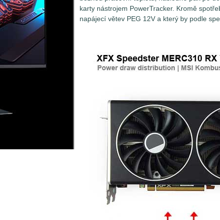
karty nástrojem PowerTracker. Kromě spotře
napájecí větev PEG 12V a který by podle spec
Měření spotřeby grafických karet není až 
Problém spočívá v tom, že grafické karty 
několika najednou. Zatímco ty nejméně vý
sběrnici PCI Express (PEG - PCI Express 
grafické kartě maximálně 75W (respektive 