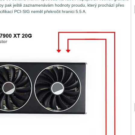
by pak ještě zaznamenávám hodnoty proudu, který prochází přes
ifikací PCI-SIG neměl překročit hranici 5.5 A.
tak jednoduchou záležitostí, jak by se na první pohled mohlo zdát.
nejsou napájeny jen z jednoho jediného místa, ale hnedle z
konné grafické karty si vystačí se základním napájením přes
Graphics), která přes dvě nezávislé větve 3.3V a 12V může dodat
66 W na větvi PEG 12V), výkonnější grafické karty potřebují