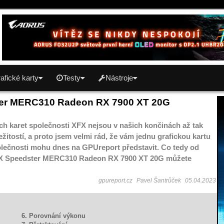
afické karty
Testy
Nástroje
er MERC310 Radeon RX 7900 XT 20G
ch karet společnosti XFX nejsou v našich končinách až tak
žitostí, a proto jsem velmi rád, že vám jednu grafickou kartu
olečnosti mohu dnes na GPUreport představit. Co tedy od
XFX Speedster MERC310 Radeon RX 7900 XT 20G můžete
gpureport.cz
Pavel Šantrůček
05.04.2023
6. Porovnání výkonu