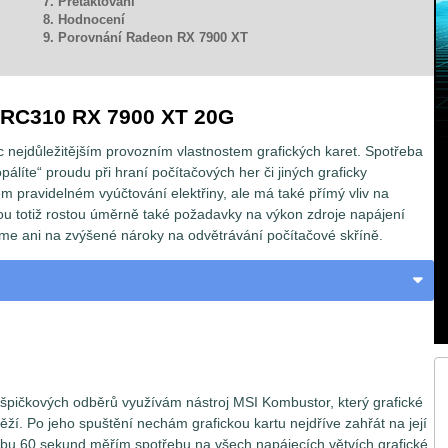
7. Přetaktování
8. Hodnocení
9. Porovnání Radeon RX 7900 XT
ERC310 RX 7900 XT 20G
c nejdůležitějším provozním vlastnostem grafických karet. Spotřeba
ropálíte“ proudu při hraní počítačových her či jiných graficky
m pravidelném vyúčtování elektřiny, ale má také přímý vliv na
u totiž rostou úměrně také požadavky na výkon zdroje napájení
e ani na zvýšené nároky na odvětrávání počítačové skříně.
h špičkových odběrů využívám nástroj MSI Kombustor, který grafické
těží. Po jeho spuštění nechám grafickou kartu nejdříve zahřát na její
obu 60 sekund měřím spotřebu na všech napájecích větvích grafické