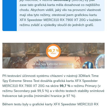
zase tato grafická karta měla dosahovat co nejtiššího
chodu. Abychom viděli, jaký vliv na provozní vlastnosti
mají oba tyto režimy, otestoval jsem grafickou kartu
XFX Speedster MERC310 RX 7900 XT 20G v každém
režimu zvlášť a výsledky sloučil do jedněch grafů.
99,7 %
Při testování účinnosti systému chlazení v nástroji 3DMark Time
Spy Extreme Stress Test dosáhla
grafická karta XFX Speedster
MERC310 RX 7900 XT 20G na skóre
99,7 %
v režimu Primary (v
režimu Secondary pak 99,5 %) a v těchto testech stability snímkové
frekvence tak prošla (minimální hranice je 97 %).
Během testu byly u grafické karty XFX Speedster MERC310 RX