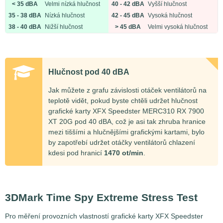
< 35 dBA
Velmi nízká hlučnost
40 - 42 dBA
Vyšší hlučnost
35 - 38 dBA
Nízká hlučnost
42 - 45 dBA
Vysoká hlučnost
38 - 40 dBA
Nižší hlučnost
> 45 dBA
Velmi vysoká hlučnost
Hlučnost pod 40 dBA
Jak můžete z grafu závislosti otáček ventilátorů na
teplotě vidět, pokud byste chtěli udržet hlučnost
grafické karty XFX Speedster MERC310 RX 7900
XT 20G pod 40 dBA, což je asi tak zhruba hranice
mezi tiššími a hlučnějšími grafickými kartami, bylo
by zapotřebí udržet otáčky ventilátorů chlazení
kdesi pod hranicí
1470 ot/min
.
3DMark Time Spy Extreme Stress Test
Pro měření provozních vlastností grafické karty XFX Speedster