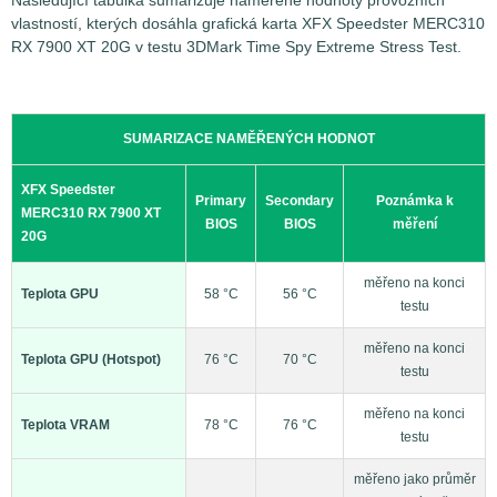
Následující tabulka sumarizuje naměřené hodnoty provozních
vlastností, kterých dosáhla grafická karta XFX Speedster MERC310
RX 7900 XT 20G v testu 3DMark Time Spy Extreme Stress Test.
SUMARIZACE NAMĚŘENÝCH HODNOT
XFX Speedster
Primary
Secondary
Poznámka k
MERC310 RX 7900 XT
BIOS
BIOS
měření
20G
měřeno na konci
Teplota GPU
58 °C
56 °C
testu
měřeno na konci
Teplota GPU (Hotspot)
76 °C
70 °C
testu
měřeno na konci
Teplota VRAM
78 °C
76 °C
testu
měřeno jako průměr