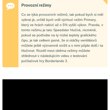
Provozní režimy
Co se týká provozních režimů, tak pokud bych si měl
vybrat já, určitě bych volil výchozí režim Primary,
který ve hrách nabízí až o 5% vyšší výkon. Pravda, v
tomto režimu je tato Speedster hlučná, nicméně,
pokud se podíváte na ty nízké teploty grafického
čipu, je tak celkem jasné, že si otáčky ventilátorů
můžete ještě významně snížit a s nimi půjde dolů i ta
hlučnost. Rozdíl mezi oběma režimy můžete
shlédnout v následujícím videu z testování
počítačové hry Borderlands 3.