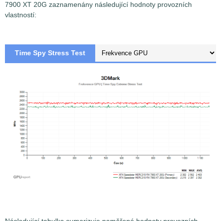
7900 XT 20G zaznamenány následující hodnoty provozních
vlastností:
Time Spy Stress Test