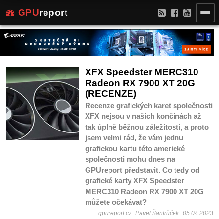
GPU
report
XFX Speedster MERC310
Radeon RX 7900 XT 20G
(RECENZE)
Recenze grafických karet společnosti
XFX nejsou v našich končinách až
tak úplně běžnou záležitostí, a proto
jsem velmi rád, že vám jednu
grafickou kartu této americké
společnosti mohu dnes na
GPUreport představit. Co tedy od
grafické karty XFX Speedster
MERC310 Radeon RX 7900 XT 20G
můžete očekávat?
gpureport.cz
Pavel Šantrůček
05.04.2023