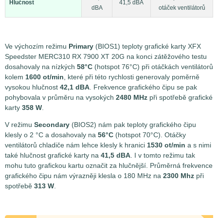
Hlučnost
41,5 dBA
dBA
otáček ventilátorů
Ve výchozím režimu
Primary
(BIOS1) teploty grafické karty XFX
Speedster MERC310 RX 7900 XT 20G na konci zátěžového testu
dosahovaly na nízkých
58°C
(hotspot 76°C) při otáčkách ventilátorů
kolem
1600 ot/min
, které při této rychlosti generovaly poměrně
vysokou hlučnost
42,1 dBA
. Frekvence grafického čipu se pak
pohybovala v průměru na vysokých
2480 MHz
při spotřebě grafické
karty
358 W
.
V režimu
Secondary
(BIOS2) nám pak teploty grafického čipu
klesly o 2 °C a dosahovaly na
56°C
(hotspot 70°C). Otáčky
ventilátorů chladiče nám lehce klesly k hranici
1530 ot/min
a s nimi
také hlučnost grafické karty na
41,5 dBA
. I v tomto režimu tak
mohu tuto grafickou kartu označit za hlučnější. Průměrná frekvence
grafického čipu nám výrazněji klesla o 180 MHz na
2300 Mhz
při
spotřebě
313 W
.