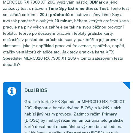
MERC310 RX 7900 XT 20G využívám nástroj
3DMark
a jeho
zátěžový test s názvem
Time Spy Extreme Stress Test
. Tento test
se skládá celkem z
20-ti průchodů
minutové scény Time Spy a
trvá tak poměrně dlouhých
20 minut
, během kterých grafická karta
pracuje na plný výkon a zahřeje se tak na svou běžnou provozní
teplotu. Teprve po dosažení pracovní teploty grafické karty,
nejčastěji v posledním průchodu scény, pak měřím její provozní
vlastnosti, jako je například pracovní frekvence, spotřeba, napětí,
otáčky ventilátorů chladiče atd. Jak tedy grafická karta XFX
Speedster MERC310 RX 7900 XT 20G v tomto zátěžovém testu
dopadla?
Dual BIOS
Grafická karta XFX Speedster MERC310 RX 7900 XT
20G disponuje hnedle dvěma BIOSy, a každý z nich
nabízí jiný režim provozu. Zatímco režim
Primary
(BIOS1) by měl být režimem umožňující této grafické
kartě dosáhnout maximálního výkonu bez ohledu na
její hlučnost, v režimu
Secondary
(BIOS2) by pak