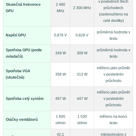
v posledních třech
Skutečná frekvence
2 480
2 300 MHz
průchodech
GPU
MHz
(zaokrouhleno na
celé desítky)
průměrná hodnota v
Napětí GPU
0,876 V
0,828 V
testu
Spotřeba GPU (podle
průměrná hodnota v
349 W
309 W
ovladačů)
testu
měřeno jako průměr
Spotřeba VGA
358 W
313 W
v posledním
(skutečná)
průchodu
měřeno jako průměr
Spotřeba celý systém
497 W
447 W
v posledním
průchodu
1 600
1 530
měřeno na konci
Otáčky ventilátorů
ot/min
ot/min
testu
42,1
interpolováno z