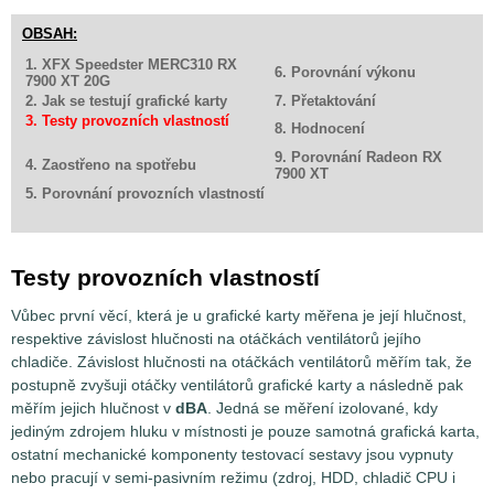
OBSAH:
1. XFX Speedster MERC310 RX
6. Porovnání výkonu
7900 XT 20G
2. Jak se testují grafické karty
7. Přetaktování
3. Testy provozních vlastností
8. Hodnocení
9. Porovnání Radeon RX
4. Zaostřeno na spotřebu
7900 XT
5. Porovnání provozních vlastností
Testy provozních vlastností
Vůbec první věcí, která je u grafické karty měřena je její hlučnost,
respektive závislost hlučnosti na otáčkách ventilátorů jejího
chladiče. Závislost hlučnosti na otáčkách ventilátorů měřím tak, že
postupně zvyšuji otáčky ventilátorů grafické karty a následně pak
měřím jejich hlučnost v
dBA
. Jedná se měření izolované, kdy
jediným zdrojem hluku v místnosti je pouze samotná grafická karta,
ostatní mechanické komponenty testovací sestavy jsou vypnuty
nebo pracují v semi-pasivním režimu (zdroj, HDD, chladič CPU i