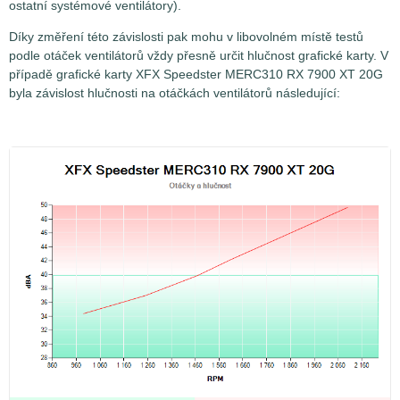
ostatní systémové ventilátory).
Díky změření této závislosti pak mohu v libovolném místě testů
podle otáček ventilátorů vždy přesně určit hlučnost grafické karty. V
případě grafické karty XFX Speedster MERC310 RX 7900 XT 20G
byla závislost hlučnosti na otáčkách ventilátorů následující: