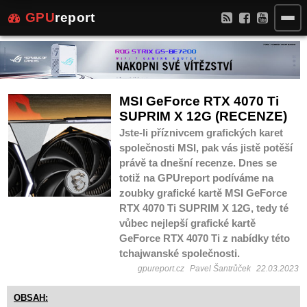
GPU
report
MSI GeForce RTX 4070 Ti
SUPRIM X 12G (RECENZE)
Jste-li příznivcem grafických karet
společnosti MSI, pak vás jistě potěší
právě ta dnešní recenze. Dnes se
totiž na GPUreport podíváme na
zoubky grafické kartě MSI GeForce
RTX 4070 Ti SUPRIM X 12G, tedy té
vůbec nejlepší grafické kartě
GeForce RTX 4070 Ti z nabídky této
tchajwanské společnosti.
gpureport.cz
Pavel Šantrůček
22.03.2023
OBSAH: