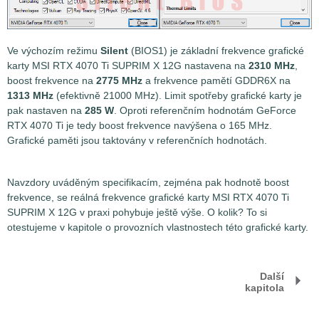
Ve výchozím režimu
Silent
(BIOS1) je základní frekvence grafické
karty MSI RTX 4070 Ti SUPRIM X 12G nastavena na
2310 MHz
,
boost frekvence na
2775 MHz
a frekvence pamětí GDDR6X na
1313 MHz
(efektivně 21000 MHz). Limit spotřeby grafické karty je
pak nastaven na
285 W
. Oproti referenčním hodnotám GeForce
RTX 4070 Ti je tedy boost frekvence navýšena o 165 MHz.
Grafické paměti jsou taktovány v referenčních hodnotách.
Navzdory uváděným specifikacím, zejména pak hodnotě boost
frekvence, se reálná frekvence grafické karty MSI RTX 4070 Ti
SUPRIM X 12G v praxi pohybuje ještě výše. O kolik? To si
otestujeme v kapitole o provozních vlastnostech této grafické karty.
Další
kapitola