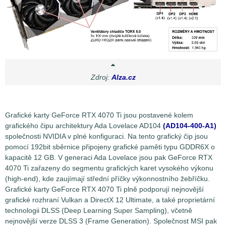
Zdroj:
Alza.cz
Grafické karty GeForce RTX 4070 Ti jsou postavené kolem
grafického čipu architektury Ada Lovelace AD104
(AD104-400-A1)
společnosti NVIDIA v plné konfiguraci. Na tento grafický čip jsou
pomocí 192bit sběrnice připojeny grafické paměti typu GDDR6X o
kapacitě 12 GB. V generaci Ada Lovelace jsou pak GeForce RTX
4070 Ti zařazeny do segmentu grafických karet vysokého výkonu
(high-end), kde zaujímají střední příčky výkonnostního žebříčku.
Grafické karty GeForce RTX 4070 Ti plně podporují nejnovější
grafické rozhraní Vulkan a DirectX 12 Ultimate, a také proprietární
technologii DLSS (Deep Learning Super Sampling), včetně
nejnovější verze DLSS 3 (Frame Generation).
Společnost MSI pak