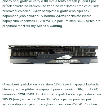
plošný spoj grafické karty o
90 mm
a tento přesah je využit pro
průtok chladícího vzduchu ze zadního ventilátoru přes celou šířku
žebrování chladiče. Výřez backplate u grafického čipu pak
napomáhá jeho chlazení. V horním výřezu backplate (vedle
napajecího konektoru 12VHPWR) je pak umístěn BIOS switch pro
přepínání mezi režimy
Silent
a
Gaming
.
O napájení grafické karty se stará 12+3fázová napájecí kaskáda,
která vyžaduje přídavné napájení pomocí nového
16-pin
(12+4)
konektoru
12VHPWR
. Limit spotřeby grafické karty je nastaven na
285 W
(navýšit lze o 28% na 365 W) a k jejímu provozu pak
výrobce doporučuje zdroj o výkonu minimálně
750 W
. Podobně