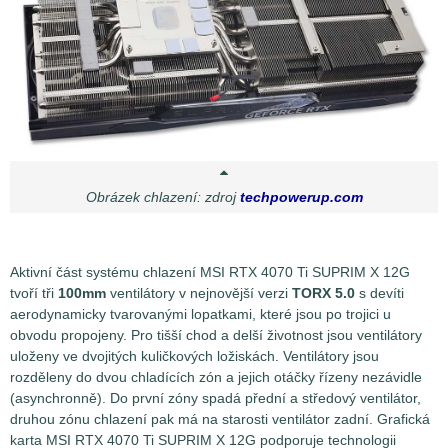
Obrázek chlazení: zdroj
techpowerup.com
Aktivní část systému chlazení MSI RTX 4070 Ti SUPRIM X 12G
tvoří tři
100mm
ventilátory v nejnovější verzi
TORX 5.0
s devíti
aerodynamicky tvarovanými lopatkami, které jsou po trojici u
obvodu propojeny. Pro tišší chod a delší životnost jsou ventilátory
uloženy ve dvojitých kuličkových ložiskách. Ventilátory jsou
rozděleny do dvou chladících zón a jejich otáčky řízeny nezávidle
(asynchronně). Do první zóny spadá přední a středový ventilátor,
druhou zónu chlazení pak má na starosti ventilátor zadní. Grafická
karta MSI RTX 4070 Ti SUPRIM X 12G podporuje technologii