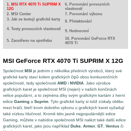
1. MSI RTX 4070 Ti SUPRIM X
6. Porovnání provozních
12G
vlastností
2. MSI Center
7. Porovnání výkonu
3. Jak se testují grafické karty
8. Přetaktování
4. Testy provozních vlastností
9. Hodnocení
10. Porovnání GeForce RTX
5. Zaostřeno na spotřebu
4070 Ti
MSI GeForce RTX 4070 Ti SUPRIM X 12G
Společnost
MSI
je jedním z několika předních výrobců, který své
grafické karty staví kolem grafických čipů obou konkurenčních
společností, tedy společnosti
AMD
i
NVIDIA
. Jako výrobce
grafických karet je společnost MSI (nejen) v našich končinách
velice populární, a to zejména díky svým grafickým kartám z herní
edice
Gaming
a
Suprim
. Tyto grafické karty si totiž získaly oblibu
mezi hráči, kteří krom dobrého výkonu u grafických karet vyžadují
také nízkou hlučnost. Kromě této jasně nejpopulárnější edice
Gaming, můžete v nabídce společnosti MSI nalézt také další edice
grafických karet, jako jsou například
Duke
,
Armor
,
GT
,
Ventus
či