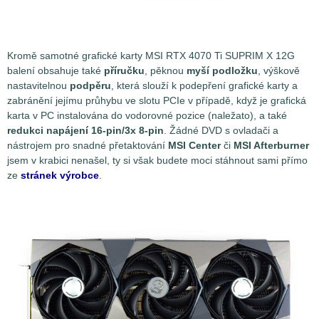
Kromě samotné grafické karty MSI RTX 4070 Ti SUPRIM X 12G
balení obsahuje také
příručku
, pěknou
myší podložku
, výškově
nastavitelnou
podpěru
, která slouží k podepření grafické karty a
zabránění jejímu průhybu ve slotu PCIe v případě, když je grafická
karta v PC instalována do vodorovné pozice (naležato), a také
redukci napájení 16-pin/3x 8-pin
. Žádné DVD s ovladači a
nástrojem pro snadné přetaktování
MSI Center
či
MSI Afterburner
jsem v krabici nenašel, ty si však budete moci stáhnout sami přímo
ze
stránek výrobce
.