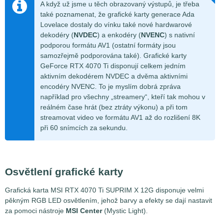
A když už jsme u těch obrazovaný výstupů, je třeba
také poznamenat, že grafické karty generace Ada
Lovelace dostaly do vínku také nové hardwarové
dekodéry (
NVDEC
) a enkodéry (
NVENC
) s nativní
podporou formátu AV1 (ostatní formáty jsou
samozřejmě podporována také). Grafické karty
GeForce RTX 4070 Ti disponují celkem jedním
aktivním dekodérem NVDEC a dvěma aktivními
encodéry NVENC. To je myslím dobrá zpráva
například pro všechny „streamery“, kteří tak mohou v
reálném čase hrát (bez ztráty výkonu) a při tom
streamovat video ve formátu AV1 až do rozlišení 8K
při 60 snímcích za sekundu.
Osvětlení grafické karty
Grafická karta MSI RTX 4070 Ti SUPRIM X 12G disponuje velmi
pěkným RGB LED osvětlením, jehož barvy a efekty se dají nastavit
za pomoci nástroje
MSI Center
(Mystic Light).