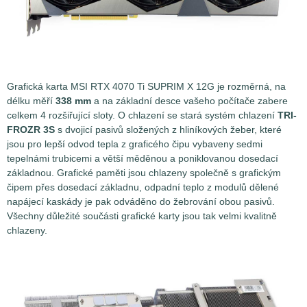
Grafická karta MSI RTX 4070 Ti SUPRIM X 12G je rozměrná, na
délku měří
338 mm
a na základní desce vašeho počítače zabere
celkem 4 rozšiřující sloty. O chlazení se stará systém chlazení
TRI-
FROZR 3S
s dvojicí pasivů složených z hliníkových žeber, které
jsou pro lepší odvod tepla z graficého čipu vybaveny sedmi
tepelnámi trubicemi a větší měděnou a poniklovanou dosedací
základnou. Grafické paměti jsou chlazeny společně s grafickým
čipem přes dosedací základnu, odpadní teplo z modulů dělené
napájecí kaskády je pak odváděno do žebrování obou pasivů.
Všechny důležité součásti grafické karty jsou tak velmi kvalitně
chlazeny.