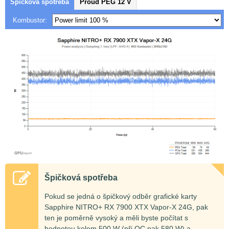
Špičková spotřeba
Proud PEG 12 V
Kombustor:
Špičková spotřeba
Pokud se jedná o špičkový odběr grafické karty
Sapphire NITRO+ RX 7900 XTX Vapor-X 24G, pak
ten je poměrně vysoký a měli byste počítat s
hodnotou kolem 500 W (při OC pak 580 W) a