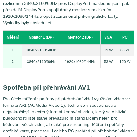
rozlišením 3840x2160/60Hz přes DisplayPort, následně jsem pak
přes další DisplayPort zapojil druhý monitor s rozlišením
1920x1080/144Hz a opět zaznamenal příkon grafické karty.
Výsledky byly následující:
Měření
Monitor 1 (DP)
Monitor 2 (DP)
VGA
PC
1
3840x2160/60Hz
-
19 W
85 W
2
3840x2160/60Hz
1920x1080/144Hz
53 W
120 W
Spotřeba při přehrávání AV1
Pro účely měření spotřeby při přehrávání videí využívám video ve
formátu AV1 (AOMedia Video 1). Jedná se v současnosti o
nejpokročilejší otevřený formát kódování videa, který se v blízké
budoucnosti jistě stane převažujícím standardem nejen pro
kódování všech videí, ale také pro streaming. Měření spotřeby
grafické karty, procesoru i celého PC probíhá při přehrávání videa v