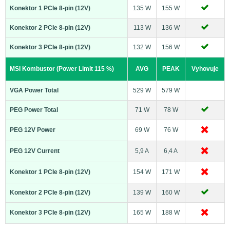
Konektor 1 PCIe 8-pin (12V)
135 W
155 W
Konektor 2 PCIe 8-pin (12V)
113 W
136 W
Konektor 3 PCIe 8-pin (12V)
132 W
156 W
MSI Kombustor (Power Limit 115 %)
AVG
PEAK
Vyhovuje
VGA Power Total
529 W
579 W
PEG Power Total
71 W
78 W
PEG 12V Power
69 W
76 W
PEG 12V Current
5,9 A
6,4 A
Konektor 1 PCIe 8-pin (12V)
154 W
171 W
Konektor 2 PCIe 8-pin (12V)
139 W
160 W
Konektor 3 PCIe 8-pin (12V)
165 W
188 W