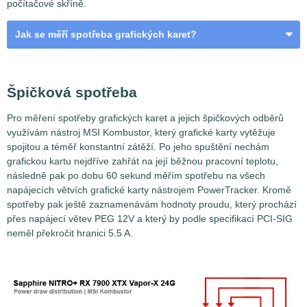
počítačové skříně.
Jak se měří spotřeba grafických karet?
VGA a odběrná místa
Špičková spotřeba
Pro měření spotřeby grafických karet a jejich špičkových odběrů
využívám nástroj MSI Kombustor, který grafické karty vytěžuje
spojitou a téměř konstantní zátěží. Po jeho spuštění nechám
grafickou kartu nejdříve zahřát na její běžnou pracovní teplotu,
následně pak po dobu 60 sekund měřím spotřebu na všech
napájecích větvích grafické karty nástrojem PowerTracker. Kromě
spotřeby pak ještě zaznamenávám hodnoty proudu, který prochází
přes napájecí větev PEG 12V a který by podle specifikací PCI-SIG
neměl překročit hranici 5.5 A.
Měření spotřeby grafických karet není až tak jednoduchou
záležitostí, jak by se na první pohled mohlo zdát. Problém
spočívá v tom, že grafické karty nejsou napájeny jen z