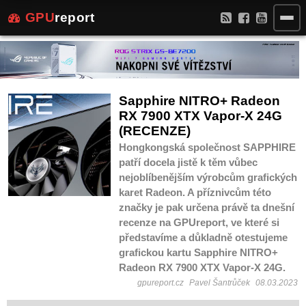
GPU
report
Sapphire NITRO+ Radeon
RX 7900 XTX Vapor-X 24G
(RECENZE)
Hongkongská společnost SAPPHIRE
patří docela jistě k těm vůbec
nejoblíbenějším výrobcům grafických
karet Radeon. A příznivcům této
značky je pak určena právě ta dnešní
recenze na GPUreport, ve které si
představíme a důkladně otestujeme
grafickou kartu Sapphire NITRO+
Radeon RX 7900 XTX Vapor-X 24G.
gpureport.cz
Pavel Šantrůček
08.03.2023