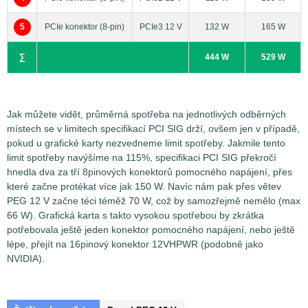
5
PCIe konektor (8-pin)
PCIe3 12 V
132 W
165 W
∑
444 W
529 W
Jak můžete vidět, průměrná spotřeba na jednotlivých odběrných
místech se v limitech specifikací PCI SIG drží, ovšem jen v případě,
pokud u grafické karty nezvedneme limit spotřeby. Jakmile tento
limit spotřeby navýšíme na 115%, specifikaci PCI SIG překročí
Měření špičkové spotřeby a proudu na jednotlivých
hnedla dva za tří 8pinových konektorů pomocného napájení, přes
odběrných místech je prováděno pomocí měřících senzorů
které začne protékat více jak 150 W. Navíc nám pak přes větev
Voltage/Current Bricklet 2.0
společnosti TinkerForge s
PEG 12 V začne téci téměž 70 W, což by samozřejmě nemělo (max
přesností 0,5%. Pokud není v článku uvedeno jinak, pak
66 W). Grafická karta s takto vysokou spotřebou by zkrátka
senzory jsou nastaveny na odečítání hodnot
potřebovala ještě jeden konektor pomocného napájení, nebo ještě
napětí/proud/spotřeba v intervalu 1,1ms (sampling) a za
lépe, přejít na 16pinový konektor 12VHPWR (podobně jako
výslednou hodnotu je brán průměr ze 4 takto
NVIDIA).
zaznamenaných vzorků (Low-pass filter). Zjednodušeně
řečeno, vynesené hodnoty v grafech tedy představují
průměrnou hodnotu napětí/proudu/spotřeby v časovém
intervalu 4,4 ms.