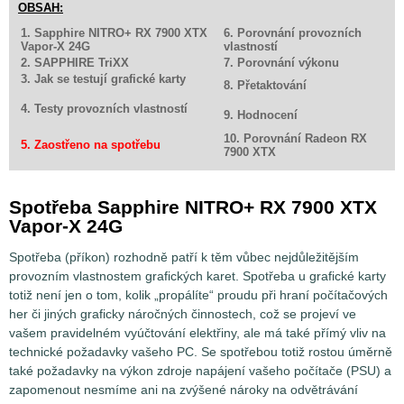
OBSAH:
1. Sapphire NITRO+ RX 7900 XTX
6. Porovnání provozních
Vapor-X 24G
vlastností
2. SAPPHIRE TriXX
7. Porovnání výkonu
3. Jak se testují grafické karty
8. Přetaktování
4. Testy provozních vlastností
9. Hodnocení
10. Porovnání Radeon RX
5. Zaostřeno na spotřebu
7900 XTX
Spotřeba Sapphire NITRO+ RX 7900 XTX
Vapor-X 24G
Spotřeba (příkon) rozhodně patří k těm vůbec nejdůležitějším
provozním vlastnostem grafických karet. Spotřeba u grafické karty
totiž není jen o tom, kolik „propálíte“ proudu při hraní počítačových
her či jiných graficky náročných činnostech, což se projeví ve
vašem pravidelném vyúčtování elektřiny, ale má také přímý vliv na
technické požadavky vašeho PC. Se spotřebou totiž rostou úměrně
také požadavky na výkon zdroje napájení vašeho počítače (PSU) a
zapomenout nesmíme ani na zvýšené nároky na odvětrávání