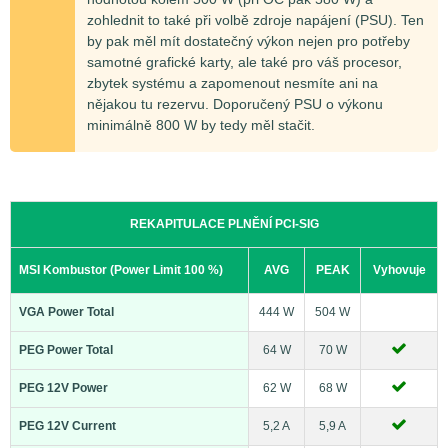
zohlednit to také při volbě zdroje napájení (PSU). Ten
by pak měl mít dostatečný výkon nejen pro potřeby
samotné grafické karty, ale také pro váš procesor,
zbytek systému a zapomenout nesmíte ani na
nějakou tu rezervu. Doporučený PSU o výkonu
minimálně 800 W by tedy měl stačit.
REKAPITULACE PLNĚNÍ PCI-SIG
MSI Kombustor (Power Limit 100 %)
AVG
PEAK
Vyhovuje
VGA Power Total
444 W
504 W
PEG Power Total
64 W
70 W
PEG 12V Power
62 W
68 W
PEG 12V Current
5,2 A
5,9 A