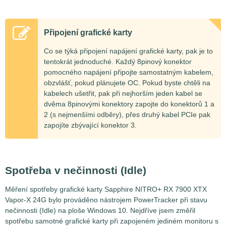
Připojení grafické karty
Co se týká připojení napájení grafické karty, pak je to
tentokrát jednoduché. Každý 8pinový konektor
pomocného napájení připojte samostatným kabelem,
obzvlášť, pokud plánujete OC. Pokud byste chtěli na
kabelech ušetřit, pak při nejhorším jeden kabel se
dvěma 8pinovými konektory zapojte do konektorů 1 a
2 (s nejmenšími odběry), přes druhý kabel PCIe pak
zapojíte zbývající konektor 3.
Spotřeba v nečinnosti (Idle)
Měření spotřeby grafické karty Sapphire NITRO+ RX 7900 XTX
Vapor-X 24G bylo prováděno nástrojem PowerTracker při stavu
nečinnosti (Idle) na ploše Windows 10. Nejdříve jsem změřil
spotřebu samotné grafické karty při zapojeném jediném monitoru s