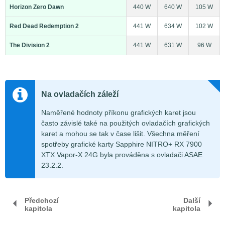
Horizon Zero Dawn
440 W
640 W
105 W
Red Dead Redemption 2
441 W
634 W
102 W
The Division 2
441 W
631 W
96 W
Na ovladačích záleží
Naměřené hodnoty příkonu grafických karet jsou
často závislé také na použitých ovladačích grafických
karet a mohou se tak v čase lišit. Všechna měření
spotřeby grafické karty Sapphire NITRO+ RX 7900
XTX Vapor-X 24G byla prováděna s ovladači ASAE
23.2.2.
Předchozí
Další
kapitola
kapitola