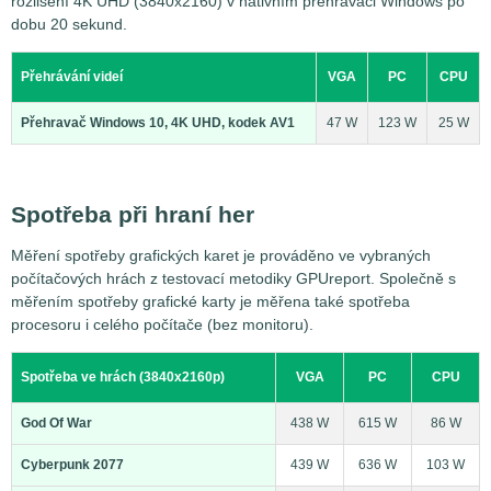
rozlišení 4K UHD (3840x2160) v nativním přehrávači Windows po
dobu 20 sekund.
Přehrávání videí
VGA
PC
CPU
Přehravač Windows 10, 4K UHD, kodek AV1
47 W
123 W
25 W
Spotřeba při hraní her
Měření spotřeby grafických karet je prováděno ve vybraných
počítačových hrách z testovací metodiky GPUreport. Společně s
měřením spotřeby grafické karty je měřena také spotřeba
procesoru i celého počítače (bez monitoru).
Spotřeba ve hrách (3840x2160p)
VGA
PC
CPU
God Of War
438 W
615 W
86 W
Cyberpunk 2077
439 W
636 W
103 W