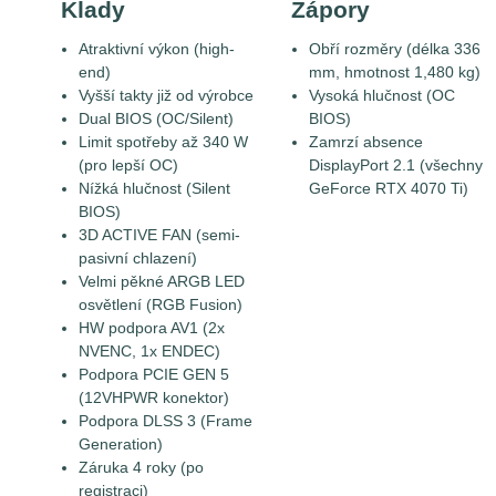
Klady
Zápory
Atraktivní výkon (high-
Obří rozměry (délka 336
end)
mm, hmotnost 1,480 kg)
Vyšší takty již od výrobce
Vysoká hlučnost (OC
Dual BIOS (OC/Silent)
BIOS)
Limit spotřeby až 340 W
Zamrzí absence
(pro lepší OC)
DisplayPort 2.1 (všechny
Nížká hlučnost (Silent
GeForce RTX 4070 Ti)
BIOS)
3D ACTIVE FAN (semi-
pasivní chlazení)
Velmi pěkné ARGB LED
osvětlení (RGB Fusion)
HW podpora AV1 (2x
NVENC, 1x ENDEC)
Podpora PCIE GEN 5
(12VHPWR konektor)
Podpora DLSS 3 (Frame
Generation)
Záruka 4 roky (po
registraci)