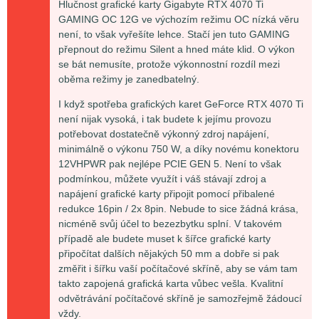
Hlučnost grafické karty Gigabyte RTX 4070 Ti
GAMING OC 12G ve výchozím režimu OC nízká věru
není, to však vyřešíte lehce. Stačí jen tuto GAMING
přepnout do režimu Silent a hned máte klid. O výkon
se bát nemusíte, protože výkonnostní rozdíl mezi
oběma režimy je zanedbatelný.
I když spotřeba grafických karet GeForce RTX 4070 Ti
není nijak vysoká, i tak budete k jejímu provozu
potřebovat dostatečně výkonný zdroj napájení,
minimálně o výkonu 750 W, a díky novému konektoru
12VHPWR pak nejlépe PCIE GEN 5. Není to však
podmínkou, můžete využít i váš stávají zdroj a
napájení grafické karty připojit pomocí přibalené
redukce 16pin / 2x 8pin. Nebude to sice žádná krása,
nicméně svůj účel to bezezbytku splní. V takovém
případě ale budete muset k šířce grafické karty
připočítat dalších nějakých 50 mm a dobře si pak
změřit i šířku vaší počítačové skříně, aby se vám tam
takto zapojená grafická karta vůbec vešla. Kvalitní
odvětrávání počítačové skříně je samozřejmě žádoucí
vždy.