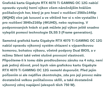
Grafická karta Gigabyte RTX 4070 Ti GAMING OC 12G nabízí
opravdu vysoký herní výkon všem náročnějším hráčům
počítačových her, který je pro hraní v rozlišení 2560x1440p
(WQHD) více jak luxusní a ve většině her si s ním vystačíte i
pro rozlišení 3840x2160p (4KUHD), nebo raytracing. V
podporovaných hrách si pak můžete její výkon ještě snadno
vylepšit pomocí technologie DLSS 3 (Frame generation).
Samotná grafická karta Gigabyte RTX 4070 Ti GAMING OC 12G
nabízí opravdu výkonný systém chlazení s výparníkovou
komorou, bohatou výbavu, včetně podpory Dual BIOS, a v
režimu Silent také velmi slušné provozní vlastnosti.
Připočteme-li k tomu dále prodlouženou záruku na 4 roky, není
pak jediný důvod, proč bych vám grafickou kartu Gigabyte
RTX 4070 Ti GAMING OC 12G nemohl doporučit. Před jejím
pořízením si ale nejdříve zkontrolujte, zda pro její provoz máte
dostatečně velkou počítačovou skříň, a také dostatečně
výkonný zdroj napájení (alespoň těch 750 W).