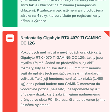
sníží tak její hlučnost na minimum (semi-pasivní
chlazení). K zahození pak jistě není ani prodloužená
záruka na 4 roky, kterou získáte po registraci karty
přímo u výrobce.
Nedostatky Gigabyte RTX 4070 Ti GAMING
OC 12G
Pokud bych měl mluvit o nevýhodách grafické karty
Gigabyte RTX 4070 Ti GAMING OC 12G, tak ty jsou
myslím zřejmé. Jedná se především o její obří
rozměry, kdy se při své délce 336 mm totiž nemusí
vejít do úplně všech počítačových skříní standardní
velikosti. Také její hmotnost není až tak nízká (1,480
kg) a tak pokud budete tuto GAMING montovat do
vodorovné pozice (naležato), nezapomeňte využít
přibalený držák, který zabrání jejímu nadměrnému
průhybu ve slotu PCI Express, či snad dokonce jejímu
úplnému vylomení.