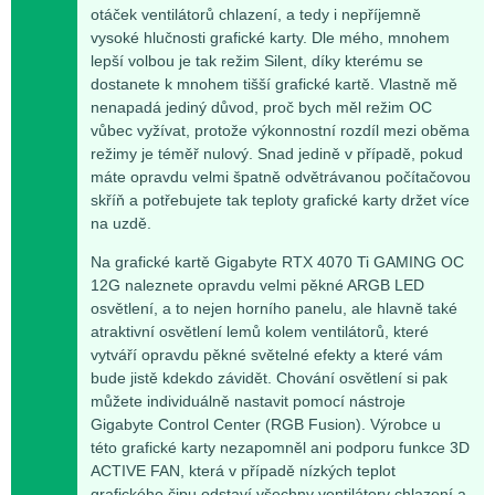
otáček ventilátorů chlazení, a tedy i nepříjemně
vysoké hlučnosti grafické karty. Dle mého, mnohem
lepší volbou je tak režim Silent, díky kterému se
dostanete k mnohem tišší grafické kartě. Vlastně mě
nenapadá jediný důvod, proč bych měl režim OC
vůbec vyžívat, protože výkonnostní rozdíl mezi oběma
režimy je téměř nulový. Snad jedině v případě, pokud
máte opravdu velmi špatně odvětrávanou počítačovou
skříň a potřebujete tak teploty grafické karty držet více
na uzdě.
Na grafické kartě Gigabyte RTX 4070 Ti GAMING OC
12G naleznete opravdu velmi pěkné ARGB LED
osvětlení, a to nejen horního panelu, ale hlavně také
atraktivní osvětlení lemů kolem ventilátorů, které
vytváří opravdu pěkné světelné efekty a které vám
bude jistě kdekdo závidět. Chování osvětlení si pak
můžete individuálně nastavit pomocí nástroje
Gigabyte Control Center (RGB Fusion). Výrobce u
této grafické karty nezapomněl ani podporu funkce 3D
ACTIVE FAN, která v případě nízkých teplot
grafického čipu odstaví všechny ventilátory chlazení a