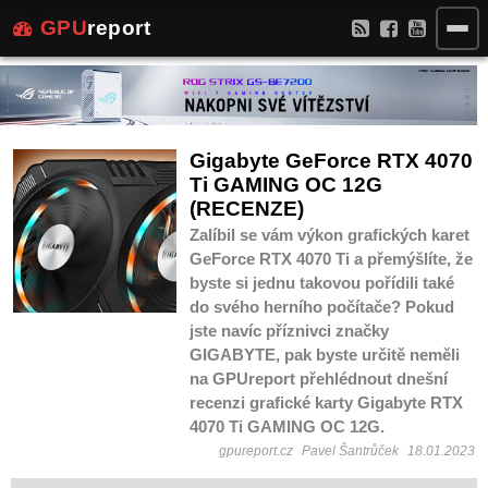
GPU
report
Gigabyte GeForce RTX 4070
Ti GAMING OC 12G
(RECENZE)
Zalíbil se vám výkon grafických karet
GeForce RTX 4070 Ti a přemýšlíte, že
byste si jednu takovou pořídili také
do svého herního počítače? Pokud
jste navíc příznivci značky
GIGABYTE, pak byste určitě neměli
na GPUreport přehlédnout dnešní
recenzi grafické karty Gigabyte RTX
4070 Ti GAMING OC 12G.
gpureport.cz
Pavel Šantrůček
18.01.2023