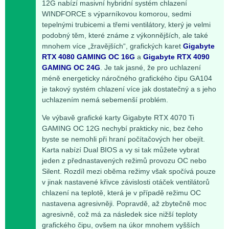
12G nabízí masivní hybridní systém chlazení
WINDFORCE s výparníkovou komorou, sedmi
tepelnými trubicemi a třemi ventilátory, který je velmi
podobný těm, které známe z výkonnějších, ale také
mnohem více „žravějších“, grafických karet
Gigabyte
RTX 4080 GAMING OC 16G
a
Gigabyte RTX 4090
GAMING OC 24G
. Je tak jasné, že pro uchlazení
méně energeticky náročného grafického čipu GA104
je takový systém chlazení více jak dostatečný a s jeho
uchlazením nemá sebemenší problém.
Ve výbavě grafické karty Gigabyte RTX 4070 Ti
GAMING OC 12G nechybí prakticky nic, bez čeho
byste se nemohli při hraní počítačových her obejít.
Karta nabízí Dual BIOS a vy si tak můžete vybrat
jeden z přednastavených režimů provozu OC nebo
Silent. Rozdíl mezi oběma režimy však spočívá pouze
v jinak nastavené křivce závislosti otáček ventilátorů
chlazení na teplotě, která je v případě režimu OC
nastavena agresivněji. Popravdě, až zbytečně moc
agresivně, což má za následek sice nižší teploty
grafického čipu, ovšem na úkor mnohem vyšších