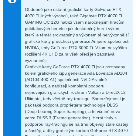
Obdobně jako ostatní grafické karty GeForce RTX
4070 Ti jiných výrobců, také Gigabyte RTX 4070 Ti
GAMING OC 12G nabízí všem náročnějším hráčům
počítačových her více jak dostatečný herní výkon,
který je téměř srovnatelný s výkonem té nejvýkonnější
grafické karty předchozí generace Ampere společnosti
NVIDIA, tedy GeForce RTX 3090 Ti. V tom nejvyšším
rozlišení 4K UHD za ní však přeci jen zaostává
významněji.
Grafické karty GeForce RTX 4070 Ti jsou postaveny
kolem grafického čipu generace Ada Lovelace AD104
(AD104-400-A1) společnosti NVIDIA v plné
konfiguraci, a nabízejí kompletní podporu
nejnovějších grafických rozhraní Vulkan a DirectX 12
Ultimate, tedy včetně ray-tracingu. Samozřejmostí je
pak také podpora proprietární technologie DLSS
(Deep Learnig Super Sampling), a to včetně nové
verze DLSS 3 (Frame generation). Herní tituly s
podporou ray-tracingu se na trhu objevují stále častěji
a častěji, a díky grafickým kartám GeForce RTX 4070