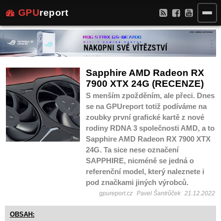
GPU
report
Sapphire AMD Radeon RX
7900 XTX 24G (RECENZE)
S menším zpožděním, ale přeci. Dnes
se na GPUreport totiž podíváme na
zoubky první grafické kartě z nové
rodiny RDNA 3 společnosti AMD, a to
Sapphire AMD Radeon RX 7900 XTX
24G. Ta sice nese označení
SAPPHIRE, nicméně se jedná o
referenční model, který naleznete i
pod značkami jiných výrobců.
gpureport.cz
Pavel Šantrůček
21.12.2022
OBSAH: