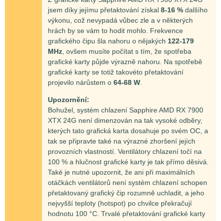
jsem díky jejímu přetaktování získal
8-16 %
dalšího
výkonu, což nevypadá vůbec zle a v některých
hrách by se vám to hodit mohlo. Frekvence
grafického čipu šla nahoru o nějakých
122-179
MHz
, ovšem musíte počítat s tím, že spotřeba
grafické karty půjde výrazně nahoru. Na spotřebě
grafické karty se totiž takovéto přetaktování
projevilo nárůstem o
64-68 W
.
Upozornění:
Bohužel, systém chlazení Sapphire AMD RX 7900
XTX 24G není dimenzován na tak vysoké odběry,
kterých tato grafická karta dosahuje po svém OC, a
tak se připravte také na výrazné zhoršení jejích
provozních vlastností. Ventilátory chlazení točí na
100 % a hlučnost grafické karty je tak přímo děsivá.
Také je nutné upozornit, že ani při maximálních
otáčkách ventilátorů není systém chlazení schopen
přetaktovaný grafický čip rozumně uchladit, a jeho
nejvyšší teploty (hotspot) po chvilce překračují
hodnotu 100 °C. Trvalé přetaktování grafické karty