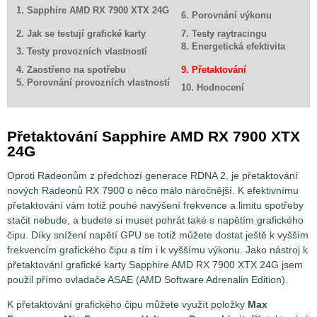
1. Sapphire AMD RX 7900 XTX 24G
6. Porovnání výkonu
2. Jak se testují grafické karty
7. Testy raytracingu
8. Energetická efektivita
3. Testy provozních vlastností
4. Zaostřeno na spotřebu
9. Přetaktování
5. Porovnání provozních vlastností
10. Hodnocení
Přetaktování Sapphire AMD RX 7900 XTX
24G
Oproti Radeonům z předchozí generace RDNA 2, je přetaktování
nových Radeonů RX 7900 o něco málo náročnější. K efektivnímu
přetaktování vám totiž pouhé navýšení frekvence a limitu spotřeby
stačit nebude, a budete si muset pohrát také s napětím grafického
čipu. Díky snížení napětí GPU se totiž můžete dostat ještě k vyšším
frekvencím grafického čipu a tím i k vyššímu výkonu. Jako nástroj k
přetaktování grafické karty Sapphire AMD RX 7900 XTX 24G jsem
použil přímo ovladače ASAE (AMD Software Adrenalin Edition).
K přetaktování grafického čipu můžete využít položky
Max