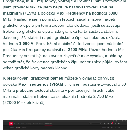
Frequency, Min Frequency
,
Voltage
a
Power Limit
. Přetaktování
jsem prováděl tak, že jsem nejdříve nastavil
Power Limit na
maximum
(+15%) a položku Max Frequency na hodnotu
3000
MH
z. Následně jsem po malých krocích začal snižovat napětí
grafického čipu a při tom zároveň také sledoval, jestli se zvyšuje
frekvence grafického čipu a zda grafická karta zůstává stabilní.
Jako nejnižší stabilní napětí grafického čipu se nakonec ukázala
hodnota
1,090 V
. Pro udržení stabilnější frekvence jsem následně
položku Min Frequency nastavil na
2400 MHz
. Pozor, hodnota Min
Frequency nesmí být nastavena zbytečně moc vysoko, mohlo by
se totiž stát, že frekvence grafického čipu nahoru sice půjde, ovšem
výkon grafické karty naopak klesne!
K přetaktování grafických pamětí můžete v ovladačích využít
položku
Max Frequency (VRAM)
. Tu jsem postupně zvyšoval o 50
MHz a průběžně testoval stabilitu v pořítačových hrách. Jako
maximální stabilní frekvence se ukázala hodnota
2 750 MHz
(22000 MHz efektivně).