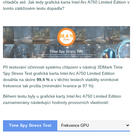
chladiče atd. Jak tedy grafická karta Intel Arc A750 Limited Edition v
tomto zátěžovém testu dopadla?
99,4 %
Při testování účinnosti systému chlazení v nástroji 3DMark Time
Spy Stress Test
grafická karta Intel Arc A750 Limited Edition
dosáhla na skóre
99,4 %
a v těchto testech stability snímkové
frekvence tak prošla (minimální hranice je 97 %).
Během testu byly u grafické karty Intel Arc A750 Limited Edition
zaznamenány následující hodnoty provozních vlastností:
Time Spy Stress Test