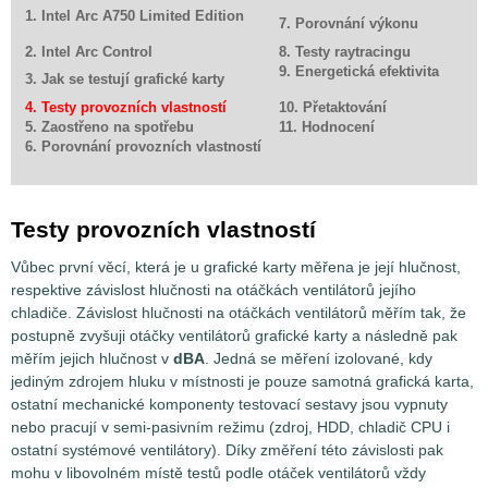
1. Intel Arc A750 Limited Edition
7. Porovnání výkonu
2. Intel Arc Control
8. Testy raytracingu
9. Energetická efektivita
3. Jak se testují grafické karty
4. Testy provozních vlastností
10. Přetaktování
5. Zaostřeno na spotřebu
11. Hodnocení
6. Porovnání provozních vlastností
Testy provozních vlastností
Vůbec první věcí, která je u grafické karty měřena je její hlučnost,
respektive závislost hlučnosti na otáčkách ventilátorů jejího
chladiče. Závislost hlučnosti na otáčkách ventilátorů měřím tak, že
postupně zvyšuji otáčky ventilátorů grafické karty a následně pak
měřím jejich hlučnost v
dBA
. Jedná se měření izolované, kdy
jediným zdrojem hluku v místnosti je pouze samotná grafická karta,
ostatní mechanické komponenty testovací sestavy jsou vypnuty
nebo pracují v semi-pasivním režimu (zdroj, HDD, chladič CPU i
ostatní systémové ventilátory). Díky změření této závislosti pak
mohu v libovolném místě testů podle otáček ventilátorů vždy