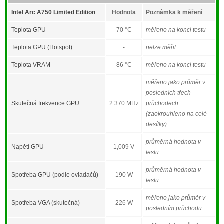
Intel Arc A750 Limited Edition
Hodnota
Poznámka k měření
Teplota GPU
70 °C
měřeno na konci testu
Teplota GPU (Hotspot)
-
nelze měřit
Teplota VRAM
86 °C
měřeno na konci testu
měřeno jako průměr v
posledních třech
Skutečná frekvence GPU
2 370 MHz
průchodech
(zaokrouhleno na celé
desítky)
průměrná hodnota v
Napětí GPU
1,009 V
testu
průměrná hodnota v
Spotřeba GPU (podle ovladačů)
190 W
testu
měřeno jako průměr v
Spotřeba VGA (skutečná)
226 W
posledním průchodu