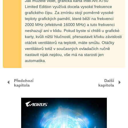
Jak můžete vidět, grafická karta Intel Arc A750
Limited Edition využívá docela vysoké frekvence
grafického čipu. Za zmínku stojí poměrně vysoké
teploty grafických pamětí, které běží na frekvenci
2000 MHz (efektivně 16000 MHz) a tuto frekvenci
neshazují ani v klidu. Pokud byste si chtěli u grafické
karty, kvůli nižší hlučnosti, přenastavit křivku závislosti
otáček ventilátorů na teplotě, máte smůlu. Otáčky
ventilátorů totiž v současných ovladačích ručně
nastavit nijak nejdou, vše má na starosti jen
automatika.
Předchozí
Další
kapitola
kapitola