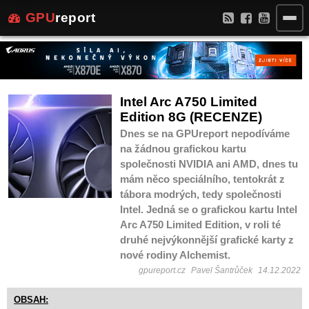
GPU
report
Intel Arc A750 Limited
Edition 8G (RECENZE)
Dnes se na GPUreport nepodíváme
na žádnou grafickou kartu
společnosti NVIDIA ani AMD, dnes tu
mám něco speciálního, tentokrát z
tábora modrých, tedy společnosti
Intel. Jedná se o grafickou kartu Intel
Arc A750 Limited Edition, v roli té
druhé nejvýkonnější grafické karty z
nové rodiny Alchemist.
gpureport.cz
Pavel Šantrůček
14.12.2022
OBSAH: