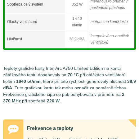
měřeno jako průměr v
Spotřeba celý systém
352 W
posledním průchodu
1 640
Otáčky ventilátorů
měřeno na konci testu
ot/min
interpolováno z otáček
Hlučnost
38,9 dBA
ventilátorů
Teploty grafické karty Intel Arc A750 Limited Edition na konci
zátěžového testu dosahovaly na
70 °C
při otáčkách ventilátorů
kolem
1640 ot/min
, které při této rychlosti generovaly hlučnost
38,9
dBA
. Tuto grafickou kartu tak mohu označit za poměrně tichou.
Frekvence grafického čipu se pak pohybovala v průměru na
2
370 MHz
při spotřebě
226 W
.
Frekvence a teploty