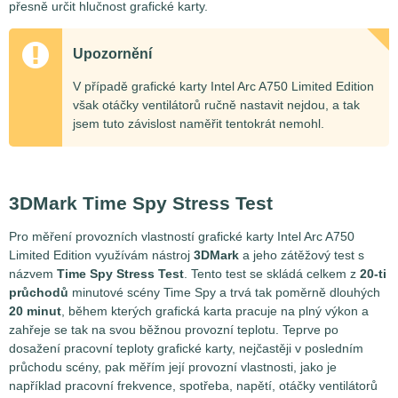
přesně určit hlučnost grafické karty.
Upozornění
V případě grafické karty Intel Arc A750 Limited Edition
však otáčky ventilátorů ručně nastavit nejdou, a tak
jsem tuto závislost naměřit tentokrát nemohl.
3DMark Time Spy Stress Test
Pro měření provozních vlastností grafické karty Intel Arc A750
Limited Edition využívám nástroj
3DMark
a jeho zátěžový test s
názvem
Time Spy Stress Test
. Tento test se skládá celkem z
20-ti
průchodů
minutové scény Time Spy a trvá tak poměrně dlouhých
20 minut
, během kterých grafická karta pracuje na plný výkon a
zahřeje se tak na svou běžnou provozní teplotu. Teprve po
dosažení pracovní teploty grafické karty, nejčastěji v posledním
průchodu scény, pak měřím její provozní vlastnosti, jako je
například pracovní frekvence, spotřeba, napětí, otáčky ventilátorů