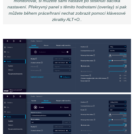
monitorovat, si můžete sami nastavit po stisknutí tlačítka
nastavení. Překryvný panel s těmito hodnotami (overlay) si pak
můžete během práce/hraní nechat zobrazit pomocí klávesové
zkratky ALT+O..