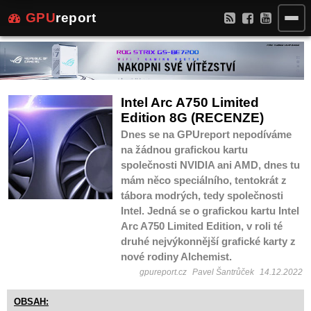
GPU
report
Intel Arc A750 Limited
Edition 8G (RECENZE)
Dnes se na GPUreport nepodíváme
na žádnou grafickou kartu
společnosti NVIDIA ani AMD, dnes tu
mám něco speciálního, tentokrát z
tábora modrých, tedy společnosti
Intel. Jedná se o grafickou kartu Intel
Arc A750 Limited Edition, v roli té
druhé nejvýkonnější grafické karty z
nové rodiny Alchemist.
gpureport.cz
Pavel Šantrůček
14.12.2022
OBSAH: