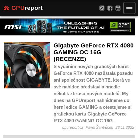
GPU
report
Gigabyte GeForce RTX 4080
GAMING OC 16G
(RECENZE)
S vydáním nových grafických karet
GeForce RTX 4080 nezůstala pozadu
ani společnost GIGABYTE, která ve
své nabídce představila hnedle
několik zbrusu nových modelů. My
dnes na GPUreport nahlédneme do
herní edice GAMING a otestujeme si
grafickou kartu Gigabyte GeForce
RTX 4080 GAMING OC 16G.
gpureport.cz
Pavel Šantrůček
23.11.2022