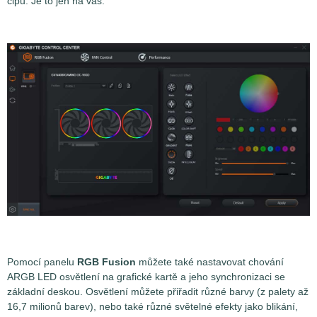
čipu. Je to jen na vás.
Pomocí panelu
RGB Fusion
můžete také nastavovat chování
ARGB LED osvětlení na grafické kartě a jeho synchronizaci se
základní deskou. Osvětlení můžete přiřadit různé barvy (z palety až
16,7 milionů barev), nebo také různé světelné efekty jako blikání,