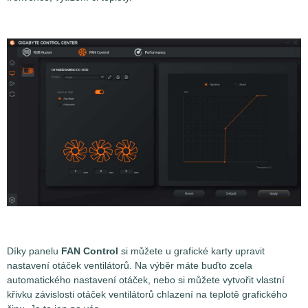
Díky panelu
FAN Control
si můžete u grafické karty upravit
nastavení otáček ventilátorů. Na výběr máte buďto zcela
automatického nastavení otáček, nebo si můžete vytvořit vlastní
křivku závislosti otáček ventilátorů chlazení na teplotě grafického