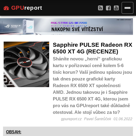
GPU
report
Sapphire PULSE Radeon RX
6500 XT 4G (RECENZE)
Sháníte novou „herní“ grafickou
kartu v pořizovací ceně kolem 5-6
tisíc korun? Vaší jedinou spásou jsou
tak dnes pouze grafické karty
Radeon RX 6500 XT společnosti
AMD. Jednou takovou je i Sapphire
PULSE RX 6500 XT 4G, kterou jsem
pro vás na GPUreport také důkladně
otestoval. Ale stojí vůbec za to?
gpureport.cz
Pavel Šantrůček
01.06.2022
OBSAH: