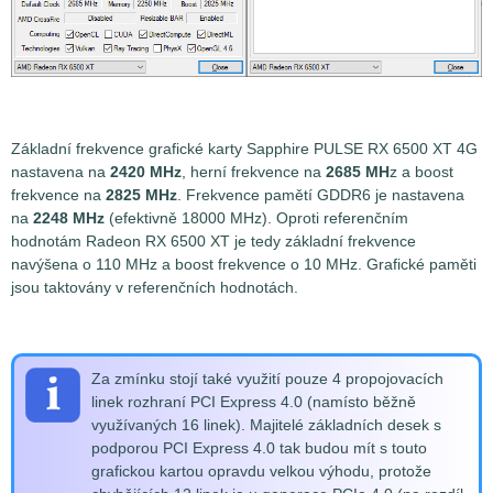
Základní frekvence grafické karty Sapphire PULSE RX 6500 XT 4G
nastavena na
2420 MHz
, herní frekvence na
2685 MH
z a boost
frekvence na
2825 MHz
. Frekvence pamětí GDDR6 je nastavena
na
2248 MHz
(efektivně 18000 MHz). Oproti referenčním
hodnotám Radeon RX 6500 XT je tedy základní frekvence
navýšena o 110 MHz a boost frekvence o 10 MHz. Grafické paměti
jsou taktovány v referenčních hodnotách.
Za zmínku stojí také využití pouze 4 propojovacích
linek rozhraní PCI Express 4.0 (namísto běžně
využívaných 16 linek). Majitelé základních desek s
podporou PCI Express 4.0 tak budou mít s touto
grafickou kartou opravdu velkou výhodu, protože