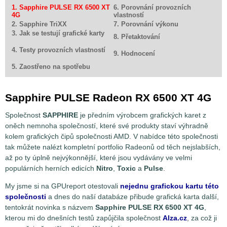
1. Sapphire PULSE RX 6500 XT
6. Porovnání provozních
4G
vlastností
2. Sapphire TriXX
7. Porovnání výkonu
3. Jak se testují grafické karty
8. Přetaktování
4. Testy provozních vlastností
9. Hodnocení
5. Zaostřeno na spotřebu
Sapphire PULSE Radeon RX 6500 XT 4G
Společnost
SAPPHIRE
je předním výrobcem grafických karet z
oněch nemnoha společností, které své produkty staví výhradně
kolem grafických čipů společnosti AMD. V nabídce této společnosti
tak můžete nalézt kompletní portfolio Radeonů od těch nejslabších,
až po ty úplně nejvýkonnější, které jsou vydávány ve velmi
populárních herních edicích
Nitro
,
Toxic
a
Pulse
.
My jsme si na GPUreport otestovali
nejednu grafickou kartu této
společnosti
a dnes do naší databáze přibude grafická karta další,
tentokrát novinka s názvem
Sapphire PULSE RX 6500 XT 4G
,
kterou mi do dnešních testů zapůjčila společnost
Alza.cz
, za což ji