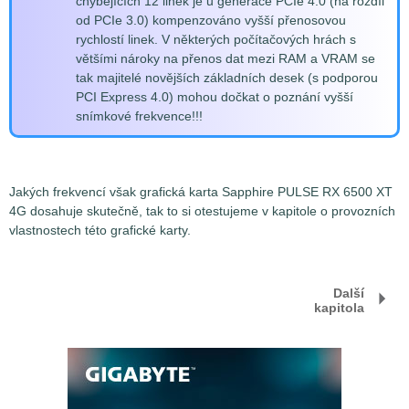
chybějících 12 linek je u generace PCIe 4.0 (na rozdíl
od PCIe 3.0) kompenzováno vyšší přenosovou
rychlostí linek. V některých počítačových hrách s
většími nároky na přenos dat mezi RAM a VRAM se
tak majitelé novějších základních desek (s podporou
PCI Express 4.0) mohou dočkat o poznání vyšší
snímkové frekvence!!!
Jakých frekvencí však grafická karta Sapphire PULSE RX 6500 XT
4G dosahuje skutečně, tak to si otestujeme v kapitole o provozních
vlastnostech této grafické karty.
Další
kapitola