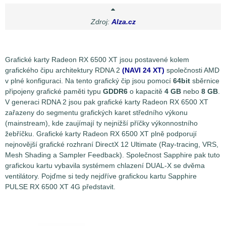
Zdroj:
Alza.cz
Grafické karty Radeon RX 6500 XT jsou postavené kolem
grafického čipu architektury RDNA 2
(NAVI 24 XT)
společnosti AMD
v plné konfiguraci. Na tento grafický čip jsou pomocí
64bit
sběrnice
připojeny grafické paměti typu
GDDR6
o kapacitě
4 GB
nebo
8 GB
.
V generaci RDNA 2 jsou pak grafické karty Radeon RX 6500 XT
zařazeny do segmentu grafických karet středního výkonu
(mainstream), kde zaujímají ty nejnižší příčky výkonnostního
žebříčku. Grafické karty Radeon RX 6500 XT plně podporují
nejnovější grafické rozhraní DirectX 12 Ultimate (Ray-tracing, VRS,
Mesh Shading a Sampler Feedback). Společnost Sapphire pak tuto
grafickou kartu vybavila systémem chlazení DUAL-X se dvěma
ventilátory. Pojďme si tedy nejdříve grafickou kartu Sapphire
PULSE RX 6500 XT 4G představit.