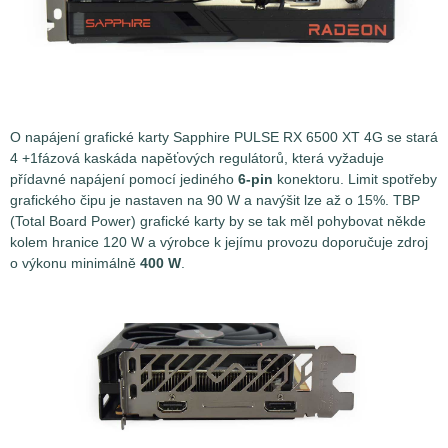
O napájení grafické karty Sapphire PULSE RX 6500 XT 4G se stará
4 +1fázová kaskáda napěťových regulátorů, která vyžaduje
přídavné napájení pomocí jediného
6-pin
konektoru. Limit spotřeby
grafického čipu je nastaven na 90 W a navýšit lze až o 15%. TBP
(Total Board Power) grafické karty by se tak měl pohybovat někde
kolem hranice 120 W a výrobce k jejímu provozu doporučuje zdroj
o výkonu minimálně
400 W
.