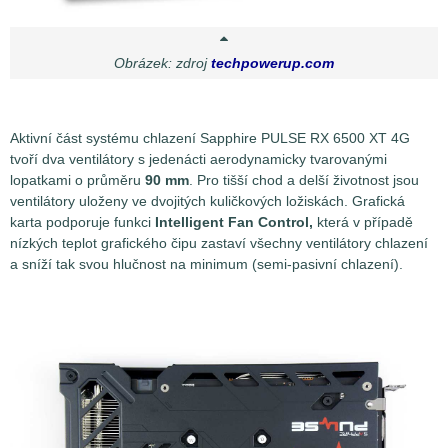
Obrázek: zdroj
techpowerup.com
Aktivní část systému chlazení Sapphire PULSE RX 6500 XT 4G
tvoří dva ventilátory s jedenácti aerodynamicky tvarovanými
lopatkami o průměru
90 mm
. Pro tišší chod a delší životnost jsou
ventilátory uloženy ve dvojitých kuličkových ložiskách. Grafická
karta podporuje funkci
Intelligent Fan Control,
která v případě
nízkých teplot grafického čipu zastaví všechny ventilátory chlazení
a sníží tak svou hlučnost na minimum (semi-pasivní chlazení).