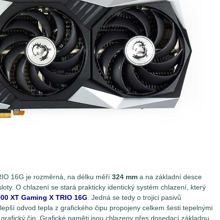
IO 16G je rozměrná, na délku měří
324 mm
a na základní desce
loty. O chlazení se stará prakticky identický systém chlazení, který
900 XT Gaming X TRIO 16G
. Jedná se tedy o trojici pasivů
 lepší odvod tepla z grafického čipu propojeny celkem šesti tepelnými
grafický čip. Grafické paměti jsou chlazeny přes dosedací základnu