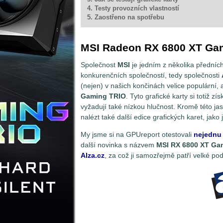
4. Testy provozních vlastností
5. Zaostřeno na spotřebu
MSI Radeon RX 6800 XT Ga
Společnost
MSI
je jedním z několika předních
konkurenčních společností, tedy společnosti
(nejen) v našich končinách velice populární,
Gaming TRIO
. Tyto grafické karty si totiž z
vyžadují také nízkou hlučnost. Kromě této j
nalézt také další edice grafických karet, jako
My jsme si na GPUreport otestovali
nejednu 
další novinka s názvem
MSI RX 6800 XT Ga
Alza.cz
, za což ji samozřejmě patří velké po