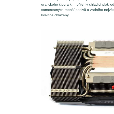
grafického čipu a k ní přilehlý chladicí plát
samostatných menší pasivů a zadního největší
kvalitně chlazeny.