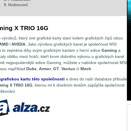
9. Hodnocení
ming X TRIO 16G
 výrobců, který své grafické karty staví kolem grafických čipů obou
AMD
i
NVIDIA
. Jako výrobce grafických karet je společnost MSI
 a to zejména díky svým grafickým kartám z herní edice
Gaming
a
ískaly oblibu mezi hráči, kteří krom dobrého výkonu u grafických karet
asně nejpopulárnější edice Gaming, můžete v nabídce společnosti MSI
 jsou například
Duke
,
Armor
,
GT
,
Ventus
či
Mech
grafickou kartu této společnosti
a dnes do naší databáze přibude
ming X TRIO 16G
, kterou mi k dnešním testům zapůjčila společnost
děkování.