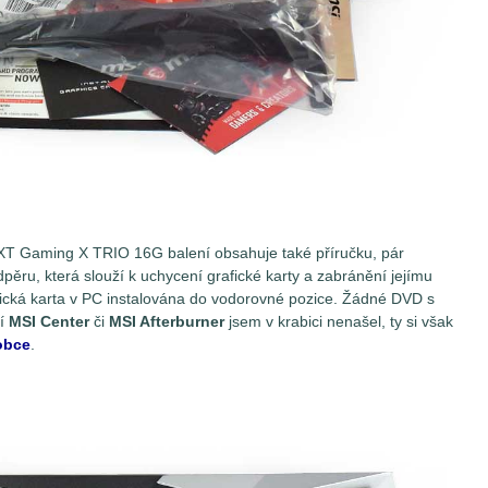
XT Gaming X TRIO 16G balení obsahuje také příručku, pár
pěru, která slouží k uchycení grafické karty a zabránění jejímu
afická karta v PC instalována do vodorovné pozice. Žádné DVD s
ní
MSI Center
či
MSI Afterburner
jsem v krabici nenašel, ty si však
obce
.