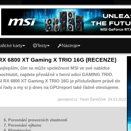
afické karty
Testy
Nástroje
RX 6800 XT Gaming X TRIO 16G (RECENZE)
m nejlepším, čím se může společnost MSI ve své nabídce
pochlubit, najdete převážně v herní edici GAMING TRIO.
SI RX 6800 XT Gaming X TRIO 16G je příslušníkem právě do
tní řady a my si ji dnes na GPUreport také řádně otestujeme.
gpureport.cz
Pavel Šantrůček
09.03.2022
6. Porovnání provozních vlastností
7. Porovnání výkonu
8. Přetaktování