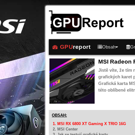
GPU
report
Obsah
Gr
MSI Radeon 
Jistě víte, že tí
grafických karet 
Grafická karta M
této oblíbené eli
OBSAH:
1. MSI RX 6800 XT Gaming X TRIO 16G
2. MSI Center
3. Jak se testují grafické karty