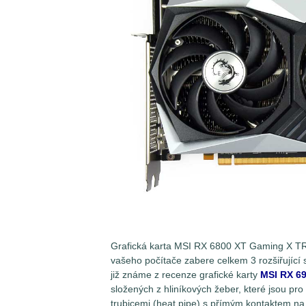
Grafická karta MSI RX 6800 XT Gaming X TR
vašeho počítače zabere celkem 3 rozšiřující s
již známe z recenze grafické karty
MSI RX 6
složených z hliníkových žeber, které jsou pro
trubicemi (heat pipe) s přímým kontaktem na 