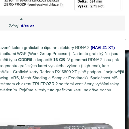
Zdroj:
Alza.cz
avené kolem grafického čipu architektury RDNA 2
(NAVI 21 XT)
dnotkami WGP (Work Group Procesor). Na tento grafický čip jsou
aměti typu
GDDR6
o kapacitě
16 GB
. V generaci RDNA 2 jsou pak
segmentu grafických karet vysokého výkonu (high-end), kde
ebříčku. Grafické karty Radeon RX 6800 XT plně podporují nejnovější
tracing, VRS, Mesh Shading a Sampler Feedback). Společnost MSI
ystémem chlazení TRI FROZR 2 se třemi ventilátory, vyššími takty
ětlením. Pojďme si tedy tuto grafickou kartu nejdříve trochu