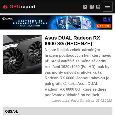
GPU
report
Asus DUAL Radeon RX
6600 8G (RECENZE)
Nejste-li nijak zvlášť náročným
hráčem počítačových her, který navíc
při hraní využívá zejména základní
rozlišení 1920x1080 (FullHD), pak by
vás mohly oslovit grafické karta
Radeon RX 6600. Jednou takovou je
pak grafická karta Asus DUAL
Radeon RX 6600 8G, které se dnes
podíváme důkladně na zoubek.
gpureport.cz
Pavel Šantrůček
23.02.2022
OBSAH: