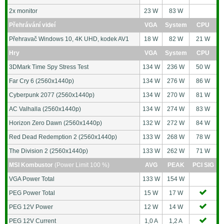
2x monitor
23 W
83 W
Přehrávání videí
VGA
System
CPU
Přehravač Windows 10, 4K UHD, kodek AV1
18 W
82 W
21 W
Hry
VGA
System
CPU
3DMark Time Spy Stress Test
134 W
236 W
50 W
Far Cry 6 (2560x1440p)
134 W
276 W
86 W
Cyberpunk 2077 (2560x1440p)
134 W
270 W
81 W
AC Valhalla (2560x1440p)
134 W
274 W
83 W
Horizon Zero Dawn (2560x1440p)
132 W
272 W
84 W
Red Dead Redemption 2 (2560x1440p)
133 W
268 W
78 W
The Division 2 (2560x1440p)
133 W
262 W
71 W
MSI Kombustor
(Power Limit 100 %)
AVG
PEAK
PCI SIG
VGA Power Total
133 W
154 W
PEG Power Total
15 W
17 W
PEG 12V Power
12 W
14 W
PEG 12V Current
1,0 A
1,2 A