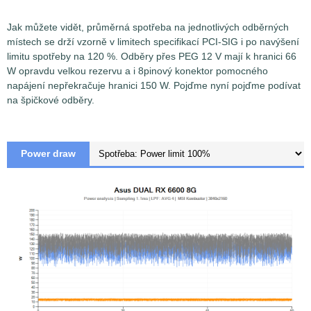
Jak můžete vidět, průměrná spotřeba na jednotlivých odběrných
místech se drží vzorně v limitech specifikací PCI-SIG i po navýšení
limitu spotřeby na 120 %. Odběry přes PEG 12 V mají k hranici 66
W opravdu velkou rezervu a i 8pinový konektor pomocného
napájení nepřekračuje hranici 150 W. Pojďme nyní pojďme podívat
na špičkové odběry.
Měření špičkové spotřeby a proudu na jednotlivých
odběrných místech je prováděno pomocí měřících senzorů
Voltage/Current Bricklet 2.0
společnosti TinkerForge s
Power draw
přesností 0,5%. Pokud není v článku uvedeno jinak, pak
senzory jsou nastaveny na odečítání hodnot
napětí/proud/spotřeba v intervalu 1,1ms (sampling) a za
výslednou hodnotu je brán průměr ze 4 takto
zaznamenaných vzorků (Low-pass filter). Zjednodušeně
řečeno, vynesené hodnoty v grafech tedy představují
průměrnou hodnotu napětí/proudu/spotřeby v časovém
intervalu 4,4 ms.