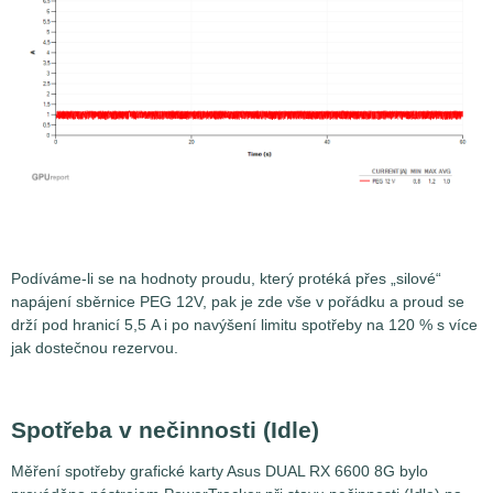
Podíváme-li se na hodnoty proudu, který protéká přes „silové“
napájení sběrnice PEG 12V, pak je zde vše v pořádku a proud se
drží pod hranicí 5,5 A i po navýšení limitu spotřeby na 120 % s více
jak dostečnou rezervou.
Spotřeba v nečinnosti (Idle)
Měření spotřeby grafické karty Asus DUAL RX 6600 8G bylo