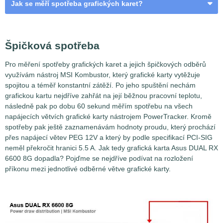
Jak se měří spotřeba grafických karet?
VGA a odběrná místa
Špičková spotřeba
Pro měření spotřeby grafických karet a jejich špičkových odběrů
využívám nástroj MSI Kombustor, který grafické karty vytěžuje
spojitou a téměř konstantní zátěží. Po jeho spuštění nechám
grafickou kartu nejdříve zahřát na její běžnou pracovní teplotu,
následně pak po dobu 60 sekund měřím spotřebu na všech
napájecích větvích grafické karty nástrojem PowerTracker. Kromě
spotřeby pak ještě zaznamenávám hodnoty proudu, který prochází
přes napájecí větev PEG 12V a který by podle specifikací PCI-SIG
neměl překročit hranici 5.5 A. Jak tedy grafická karta Asus DUAL RX
6600 8G dopadla? Pojďme se nejdříve podívat na rozložení
příkonu mezi jednotlivé odběrné větve grafické karty.
Měření spotřeby grafických karet není až tak jednoduchou
záležitostí, jak by se na první pohled mohlo zdát. Problém
spočívá v tom, že grafické karty nejsou napájeny jen z
jednoho jediného místa, ale hnedle z několika najednou.
Zatímco ty nejméně výkonné grafické karty si vystačí se