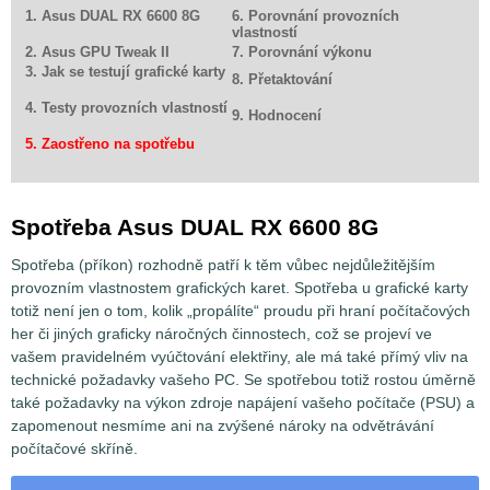
1. Asus DUAL RX 6600 8G
6. Porovnání provozních
vlastností
2. Asus GPU Tweak II
7. Porovnání výkonu
3. Jak se testují grafické karty
8. Přetaktování
4. Testy provozních vlastností
9. Hodnocení
5. Zaostřeno na spotřebu
Spotřeba Asus DUAL RX 6600 8G
Spotřeba (příkon) rozhodně patří k těm vůbec nejdůležitějším
provozním vlastnostem grafických karet. Spotřeba u grafické karty
totiž není jen o tom, kolik „propálíte“ proudu při hraní počítačových
her či jiných graficky náročných činnostech, což se projeví ve
vašem pravidelném vyúčtování elektřiny, ale má také přímý vliv na
technické požadavky vašeho PC. Se spotřebou totiž rostou úměrně
také požadavky na výkon zdroje napájení vašeho počítače (PSU) a
zapomenout nesmíme ani na zvýšené nároky na odvětrávání
počítačové skříně.