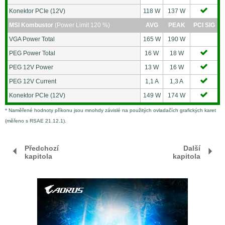
Konektor PCIe (12V)
118 W
137 W
MSI Kombustor
(Power Limit 120 %)
AVG
PEAK
PCI SIG
VGA Power Total
165 W
190 W
PEG Power Total
16 W
18 W
PEG 12V Power
13 W
16 W
PEG 12V Current
1,1 A
1,3 A
Konektor PCIe (12V)
149 W
174 W
* Naměřené hodnoty příkonu jsou mnohdy závislé na použitých ovladačích grafických karet
(měřeno s RSAE 21.12.1).
Předchozí
Další
kapitola
kapitola