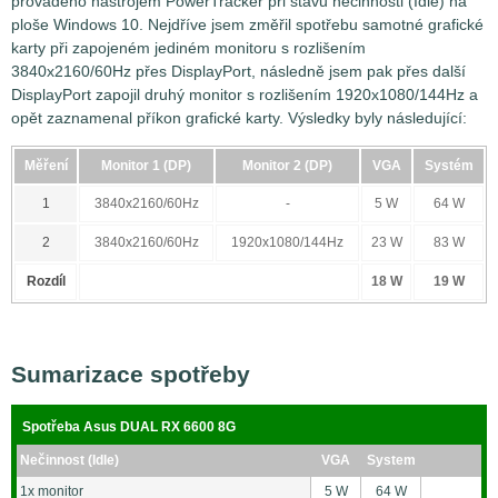
prováděno nástrojem PowerTracker při stavu nečinnosti (Idle) na
ploše Windows 10. Nejdříve jsem změřil spotřebu samotné grafické
karty při zapojeném jediném monitoru s rozlišením
3840x2160/60Hz přes DisplayPort, následně jsem pak přes další
DisplayPort zapojil druhý monitor s rozlišením 1920x1080/144Hz a
opět zaznamenal příkon grafické karty. Výsledky byly následující:
Měření
Monitor 1 (DP)
Monitor 2 (DP)
VGA
Systém
1
3840x2160/60Hz
-
5 W
64 W
2
3840x2160/60Hz
1920x1080/144Hz
23 W
83 W
Rozdíl
18 W
19 W
Sumarizace spotřeby
Spotřeba Asus DUAL RX 6600 8G
Nečinnost (Idle)
VGA
System
1x monitor
5 W
64 W