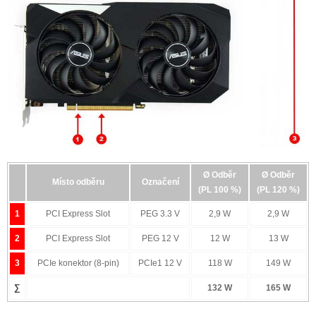
základním napájením přes sběrnici PCI Express (PEG - PCI
Express Graphics), která přes dvě nezávislé větve 3.3V a
12V může dodat grafické kartě maximálně 75W (respektive
66 W na větvi PEG 12V), výkonnější grafické karty potřebují
energie mnohem více. Ty pak krom napájení přes PEG
musejí využívat ještě další pomocné zdroje napájení, a to
pomocí 1-3 napájecích konektorů PCIe 12V (6-pin / 8-pin /
12-pin), přes které by nemělo být dodáváno více jak 150 W
při 12,5 A u 8-pin konektoru, respektive 75 W a 6,25 A u 6-pin
konektoru. Znamená to tedy, že spotřebu grafické karty
musíme měřit minimálně na dvou a maximálně pak na pěti
odběrných místech najednou podle toho, kolika pomocnými
Ø Odběr
Ø Odběr
napájecími konektory daná grafická karta disponuje.
Místo odběru
Označení
(PL 100 %)
(PL 120 %)
Jednotlivé větve napájení pak nesou označení PEG 3.3V,
PEG 12V, PCIe 12V (konektor 1-3).
1
PCI Express Slot
PEG 3.3 V
2,9 W
2,9 W
Měření špičkových odběrů (Peak)
2
PCI Express Slot
PEG 12 V
12 W
13 W
3
PCIe konektor (8-pin)
PCIe1 12 V
118 W
149 W
∑
132 W
165 W