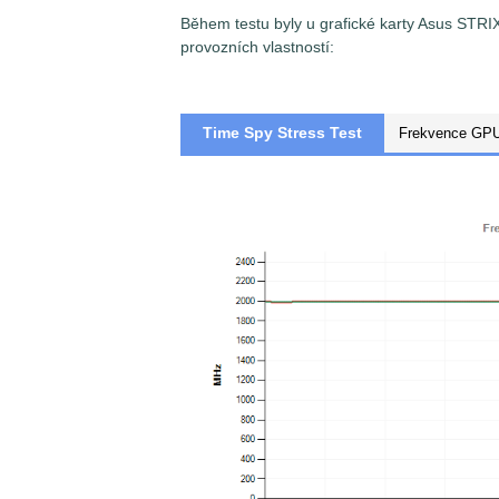
Během testu byly u grafické karty Asus ST
provozních vlastností:
Time Spy Stress Test