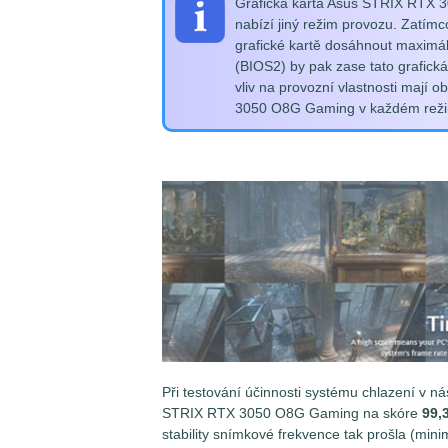
Grafická karta Asus STRIX RTX 
nabízí jiný režim provozu. Zatím
grafické kartě dosáhnout maximál
(BIOS2) by pak zase tato grafická
vliv na provozní vlastnosti mají 
3050 O8G Gaming v každém režimu
Při testování účinnosti systému chlazení v n
STRIX RTX 3050 O8G Gaming na skóre
99,
stability snímkové frekvence tak prošla (mini