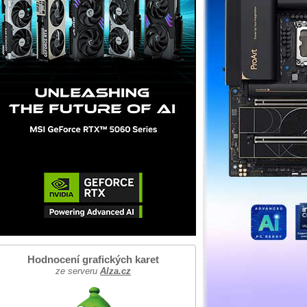
Hodnocení grafických karet
ze serveru
Alza.cz