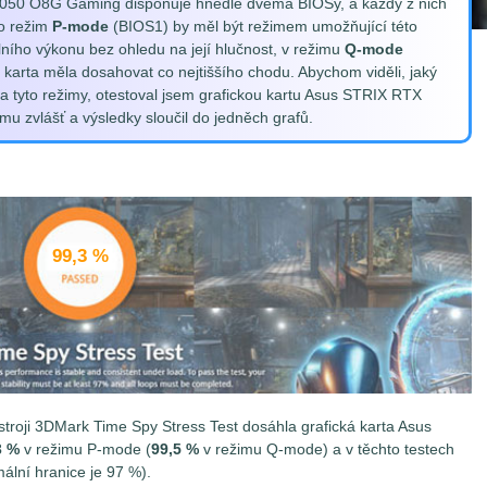
3050 O8G Gaming disponuje hnedle dvěma BIOSy, a každý z nich
co režim
P-mode
(BIOS1) by měl být režimem umožňující této
ního výkonu bez ohledu na její hlučnost, v režimu
Q-mode
 karta měla dosahovat co nejtiššího chodu. Abychom viděli, jaký
oba tyto režimy, otestoval jsem grafickou kartu Asus STRIX RTX
 zvlášť a výsledky sloučil do jedněch grafů.
99,3 %
ástroji 3DMark Time Spy Stress Test dosáhla
grafická karta Asus
3 %
v režimu P-mode (
99,5 %
v režimu Q-mode) a v těchto testech
mální hranice je 97 %).