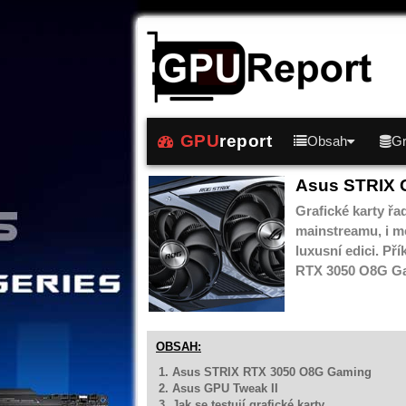
GPU
report
Obsah
Gr
Asus STRIX 
Grafické karty ř
mainstreamu, i m
luxusní edici. P
RTX 3050 O8G Gam
OBSAH:
1. Asus STRIX RTX 3050 O8G Gaming
2. Asus GPU Tweak II
3. Jak se testují grafické karty