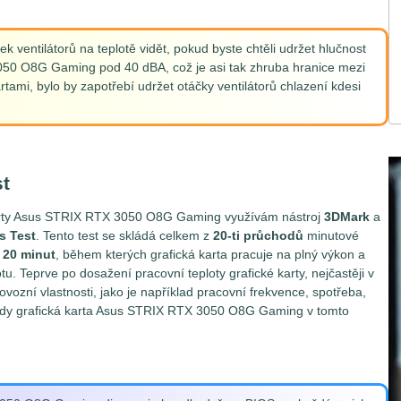
ek ventilátorů na teplotě vidět, pokud byste chtěli udržet hlučnost
050 O8G Gaming pod 40 dBA, což je asi tak zhruba hranice mezi
artami, bylo by zapotřebí udržet otáčky ventilátorů chlazení kdesi
t
 karty Asus STRIX RTX 3050 O8G Gaming využívám nástroj
3DMark
a
s Test
. Tento test se skládá celkem z
20-ti průchodů
minutové
h
20 minut
, během kterých grafická karta pracuje na plný výkon a
u. Teprve po dosažení pracovní teploty grafické karty, nejčastěji v
vozní vlastnosti, jako je například pracovní frekvence, spotřeba,
k tedy grafická karta Asus STRIX RTX 3050 O8G Gaming v tomto