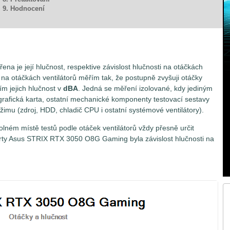
9. Hodnocení
řena je její hlučnost, respektive závislost hlučnosti na otáčkách
ti na otáčkách ventilátorů měřím tak, že postupně zvyšuji otáčky
ím jejich hlučnost v
dBA
. Jedná se měření izolované, kdy jediným
grafická karta, ostatní mechanické komponenty testovací sestavy
žimu (zdroj, HDD, chladič CPU i ostatní systémové ventilátory).
olném místě testů podle otáček ventilátorů vždy přesně určit
 karty Asus STRIX RTX 3050 O8G Gaming byla závislost hlučnosti na