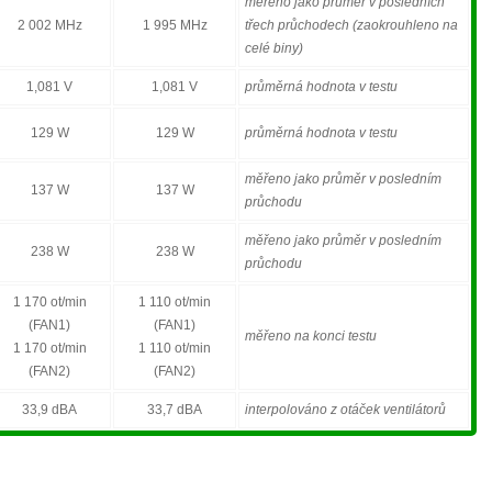
měřeno jako průměr v posledních
2 002 MHz
1 995 MHz
třech průchodech (zaokrouhleno na
celé biny)
1,081 V
1,081 V
průměrná hodnota v testu
129 W
129 W
průměrná hodnota v testu
měřeno jako průměr v posledním
137 W
137 W
průchodu
měřeno jako průměr v posledním
238 W
238 W
průchodu
1 170 ot/min
1 110 ot/min
(FAN1)
(FAN1)
měřeno na konci testu
1 170 ot/min
1 110 ot/min
(FAN2)
(FAN2)
33,9 dBA
33,7 dBA
interpolováno z otáček ventilátorů