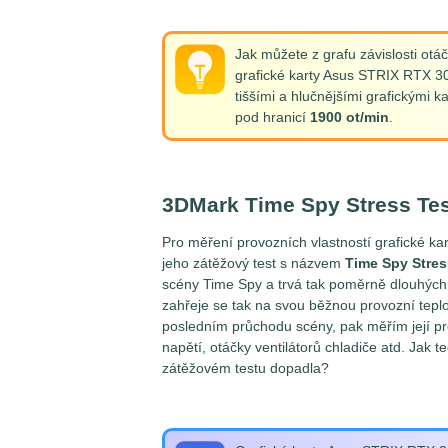
Jak můžete z grafu závislosti otáč
grafické karty Asus STRIX RTX 3
tiššími a hlučnějšími grafickými k
pod hranicí
1900 ot/min
.
3DMark Time Spy Stress Tes
Pro měření provozních vlastností grafické
jeho zátěžový test s názvem
Time Spy Stres
scény Time Spy a trvá tak poměrně dlouhýc
zahřeje se tak na svou běžnou provozní teplot
posledním průchodu scény, pak měřím její pro
napětí, otáčky ventilátorů chladiče atd. Ja
zátěžovém testu dopadla?