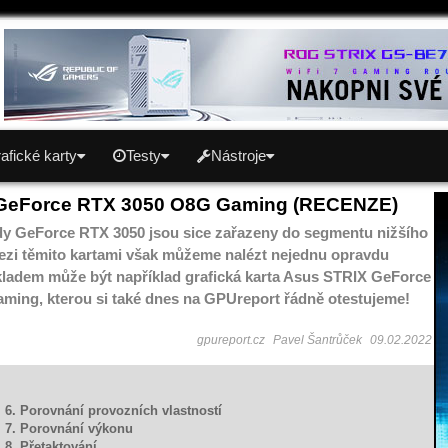
afické karty
Testy
Nástroje
GeForce RTX 3050 O8G Gaming (RECENZE)
ady GeForce RTX 3050 jsou sice zařazeny do segmentu nižšího
ezi těmito kartami však můžeme nalézt nejednu opravdu
říkladem může být například grafická karta Asus STRIX GeForce
ing, kterou si také dnes na GPUreport řádně otestujeme!
gpureport.cz
Pavel Šantrůček
09.02.2022
6. Porovnání provozních vlastností
7. Porovnání výkonu
8. Přetaktování