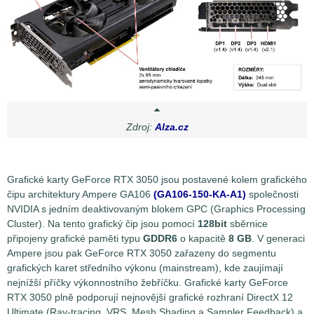
Zdroj:
Alza.cz
Grafické karty GeForce RTX 3050 jsou postavené kolem grafického
čipu architektury Ampere GA106
(GA106-150-KA-A1)
společnosti
NVIDIA s jedním deaktivovaným blokem GPC (Graphics Processing
Cluster). Na tento grafický čip jsou pomocí
128bit
sběrnice
připojeny grafické paměti typu
GDDR6
o kapacitě
8 GB
. V generaci
Ampere jsou pak GeForce RTX 3050 zařazeny do segmentu
grafických karet středního výkonu (mainstream), kde zaujímají
nejnížší příčky výkonnostního žebříčku. Grafické karty GeForce
RTX 3050 plně podporují nejnovější grafické rozhraní DirectX 12
Ultimate (Ray-tracing, VRS, Mesh Shading a Sampler Feedback) a