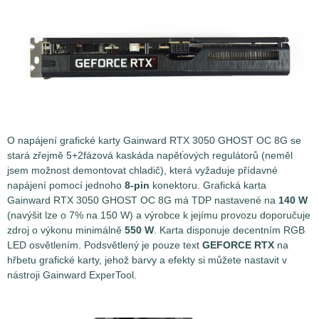
O napájení grafické karty Gainward RTX 3050 GHOST OC 8G se
stará zřejmě 5+2fázová kaskáda napěťových regulátorů (neměl
jsem možnost demontovat chladič), která vyžaduje přídavné
napájení pomocí jednoho
8-pin
konektoru. Grafická karta
Gainward RTX 3050 GHOST OC 8G má TDP nastavené na
140 W
(navýšit lze o 7% na 150 W) a výrobce k jejímu provozu doporučuje
zdroj o výkonu minimálně
550 W
. Karta disponuje decentním RGB
LED osvětlením. Podsvětlený je pouze text
GEFORCE RTX
na
hřbetu grafické karty, jehož barvy a efekty si můžete nastavit v
nástroji Gainward ExperTool.