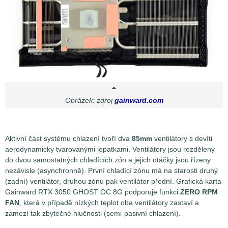
Obrázek: zdroj
gainward.com
Aktivní část systému chlazení tvoří dva
85mm
ventilátory s devíti
aerodynamicky tvarovanými lopatkami. Ventilátory jsou rozděleny
do dvou samostatných chladících zón a jejich otáčky jsou řízeny
nezávisle (asynchronně). První chladící zónu má na starosti druhý
(zadní) ventilátor, druhou zónu pak ventilátor přední. Grafická karta
Gainward RTX 3050 GHOST OC 8G podporuje funkci
ZERO RPM
FAN
, která v případě nízkých teplot oba ventilátory zastaví a
zamezí tak zbytečné hlučnosti (semi-pasivní chlazení).