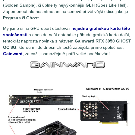
(Golden Sample), či úplně ty nejvýkonnější
GLH
(Goes Like Hell).
Zapomenout ale nesmíme ani na cenově přívětivější edice jako je
Pegasus
či
Ghost
.
My jsme si na GPUreport otestovali
nejednu grafickou kartu této
společnosti
a dnes do naší databáze přibude grafická karta další,
tentokrát naprostá novinka s názvem
Gainward RTX 3050 GHOST
OC 8G
, kterou mi do dnešních testů zapůjčila přímo společnost
Gainward
, za což ji samozřejmě patří velké poděkování.