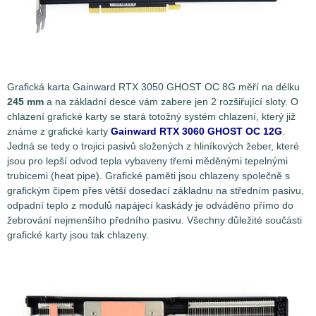
Grafická karta Gainward RTX 3050 GHOST OC 8G měří na délku
245 mm
a na základní desce vám zabere jen 2 rozšiřující sloty. O
chlazení grafické karty se stará totožný systém chlazení, který již
známe z grafické karty
Gainward RTX 3060 GHOST OC 12G
.
Jedná se tedy o trojici pasivů složených z hliníkových žeber, které
jsou pro lepší odvod tepla vybaveny třemi měděnými tepelnými
trubicemi (heat pipe). Grafické paměti jsou chlazeny společně s
grafickým čipem přes větší dosedací základnu na středním pasivu,
odpadní teplo z modulů napájecí kaskády je odváděno přímo do
žebrování nejmenšího předního pasivu. Všechny důležité součásti
grafické karty jsou tak chlazeny.