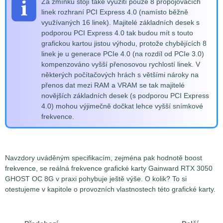
Za zmínku stojí také využití pouze 8 propojovacích
linek rozhraní PCI Express 4.0 (namísto běžně
využívaných 16 linek). Majitelé základních desek s
podporou PCI Express 4.0 tak budou mít s touto
grafickou kartou jistou výhodu, protože chybějících 8
linek je u generace PCIe 4.0 (na rozdíl od PCIe 3.0)
kompenzováno vyšší přenosovou rychlostí linek. V
některých počítačových hrách s většími nároky na
přenos dat mezi RAM a VRAM se tak majitelé
novějších základních desek (s podporou PCI Express
4.0) mohou výjimečně dočkat lehce vyšší snímkové
frekvence.
Navzdory uváděným specifikacím, zejména pak hodnotě boost
frekvence, se reálná frekvence grafické karty Gainward RTX 3050
GHOST OC 8G v praxi pohybuje ještě výše. O kolik? To si
otestujeme v kapitole o provozních vlastnostech této grafické karty.