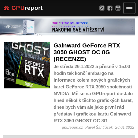
GPU
report
Gainward GeForce RTX
3050 GHOST OC 8G
(RECENZE)
Je středa 26.1.2022 a přesně v 15.00
hodin tak končí embargo na
informace kolem nových grafických
karet GeForce RTX 3050 společnosti
NVIDIA. Mě se na GPUreport dostalo
hned několik těchto grafických karet,
dnes bych vám ale jako první rád
představil grafickou kartu Gainward
RTX 3050 GHOST OC 8G.
gpureport.cz
Pavel Šantrůček
26.01.2022