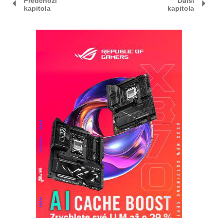
Předchozí
Další
kapitola
kapitola