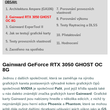
OBSAH:
1. Architektura Ampere (GA106)
7. Porovnání provozních
vlastností
2. Gainward RTX 3050 GHOST
8. Porovnání výkonu
OC 8G
9. Testy Raytracing a DLSS
3. Gainward ExperTool II
4. Jak se testují grafické karty
10. Přetaktování
5. Testy provozních vlastností
11. Hodnocení
6. Zaostřeno na spotřebu
Gainward GeForce RTX 3050 GHOST OC
8G
Jednou z dalších společností, která se zaměřuje na výrobu
grafických kareta postavených výhradně kolem grafických čipů
společnosti
NVIDIA
je společnost
Palit
, pod jejíž křídla spadá také
u nás daleko známější značka grafických karet
Gainward
. Grafické
karty Gainward jsou nabízeny hnedle v několika edicích, z nichž ty
nejznámější jsou herní edice
Phoenix
a
Phantom
, které se mohou
ještě dále pyšnit dalšími zkratkami udávající jejich výkon jako je
GS