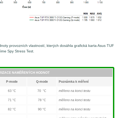
noty provozních vlastností, kterých dosáhla grafická karta Asus TUF
me Spy Stress Test.
RIZACE NAMĚŘENÝCH HODNOT
P-mode
Q-mode
Poznámka k měření
63 °C
70 °C
měřeno na konci testu
71 °C
78 °C
měřeno na konci testu
82 °C
90 °C
měřeno na konci testu