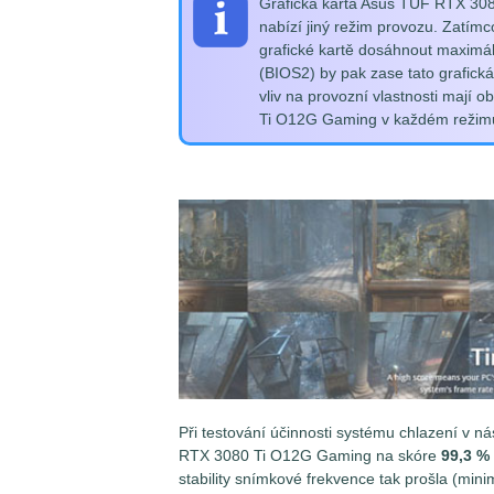
Grafická karta Asus TUF RTX 30
nabízí jiný režim provozu. Zatím
grafické kartě dosáhnout maximál
(BIOS2) by pak zase tato grafická
vliv na provozní vlastnosti mají 
Ti O12G Gaming v každém režimu z
Při testování účinnosti systému chlazení v n
RTX 3080 Ti O12G Gaming na skóre
99,3 %
stability snímkové frekvence tak prošla (mini