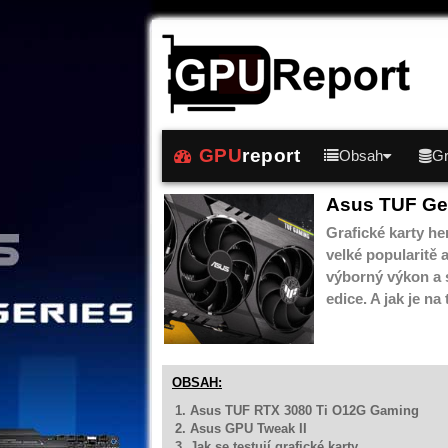
GPU
report
Obsah
Gr
Asus TUF Ge
Grafické karty h
velké popularitě 
výborný výkon a s
edice. A jak je 
OBSAH:
1. Asus TUF RTX 3080 Ti O12G Gaming
2. Asus GPU Tweak II
3. Jak se testují grafické karty