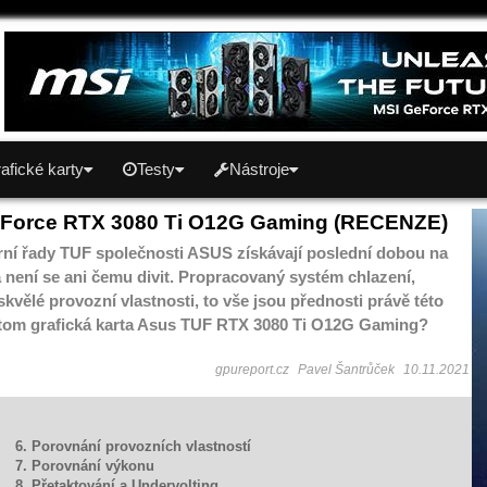
afické karty
Testy
Nástroje
Force RTX 3080 Ti O12G Gaming (RECENZE)
erní řady TUF společnosti ASUS získávají poslední dobou na
a není se ani čemu divit. Propracovaný systém chlazení,
kvělé provozní vlastnosti, to vše jsou přednosti právě této
na tom grafická karta Asus TUF RTX 3080 Ti O12G Gaming?
gpureport.cz
Pavel Šantrůček
10.11.2021
6. Porovnání provozních vlastností
7. Porovnání výkonu
8. Přetaktování a Undervolting