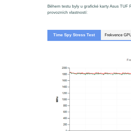
Během testu byly u grafické karty Asus TU
provozních vlastností:
Time Spy Stress Test