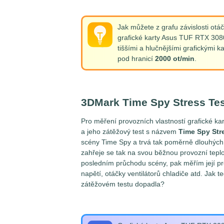
Jak můžete z grafu závislosti otáč
grafické karty Asus TUF RTX 308
tiššími a hlučnějšími grafickými k
pod hranicí
2000 ot/min
.
3DMark Time Spy Stress Tes
Pro měření provozních vlastností grafické 
a jeho zátěžový test s názvem
Time Spy Str
scény Time Spy a trvá tak poměrně dlouhýc
zahřeje se tak na svou běžnou provozní teplot
posledním průchodu scény, pak měřím její pro
napětí, otáčky ventilátorů chladiče atd. Ja
zátěžovém testu dopadla?