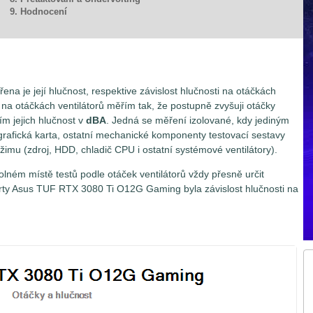
9. Hodnocení
řena je její hlučnost, respektive závislost hlučnosti na otáčkách
ti na otáčkách ventilátorů měřím tak, že postupně zvyšuji otáčky
ím jejich hlučnost v
dBA
. Jedná se měření izolované, kdy jediným
grafická karta, ostatní mechanické komponenty testovací sestavy
žimu (zdroj, HDD, chladič CPU i ostatní systémové ventilátory).
olném místě testů podle otáček ventilátorů vždy přesně určit
karty Asus TUF RTX 3080 Ti O12G Gaming byla závislost hlučnosti na