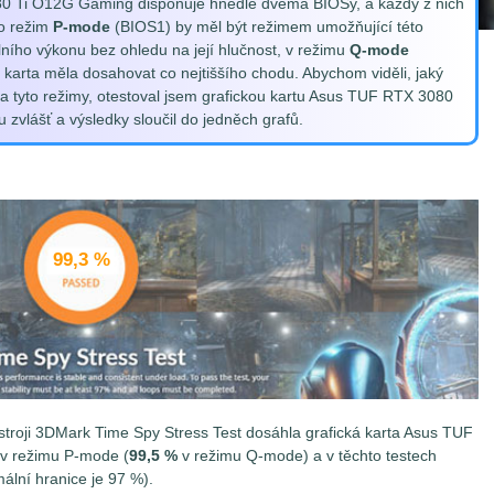
80 Ti O12G Gaming disponuje hnedle dvěma BIOSy, a každý z nich
co režim
P-mode
(BIOS1) by měl být režimem umožňující této
ního výkonu bez ohledu na její hlučnost, v režimu
Q-mode
 karta měla dosahovat co nejtiššího chodu. Abychom viděli, jaký
oba tyto režimy, otestoval jsem grafickou kartu Asus TUF RTX 3080
vlášť a výsledky sloučil do jedněch grafů.
99,3 %
ástroji 3DMark Time Spy Stress Test dosáhla
grafická karta Asus TUF
v režimu P-mode (
99,5 %
v režimu Q-mode) a v těchto testech
mální hranice je 97 %).