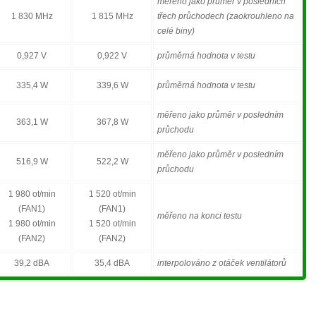
měřeno jako průměr v posledních
1 830 MHz
1 815 MHz
třech průchodech (zaokrouhleno na
celé biny)
0,927 V
0,922 V
průměrná hodnota v testu
335,4 W
339,6 W
průměrná hodnota v testu
měřeno jako průměr v posledním
363,1 W
367,8 W
průchodu
měřeno jako průměr v posledním
516,9 W
522,2 W
průchodu
1 980 ot/min
1 520 ot/min
(FAN1)
(FAN1)
měřeno na konci testu
1 980 ot/min
1 520 ot/min
(FAN2)
(FAN2)
39,2 dBA
35,4 dBA
interpolováno z otáček ventilátorů