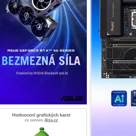
Hodnocení grafických karet
ze serveru
Alza.cz