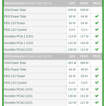
MSI Kombustor
(Power Limit 100 %)
AVG
PEAK
PASS
VGA Power Total
409 W
438 W
PEG Power Total
60 W
64 W
PEG 12V Power
60 W
64 W
PEG 12V Current
5,0 A
5,4 A
Konektor PCIe 1 (12V)
113 W
127 W
Konektor PCIe 2 (12V)
132 W
144 W
Konektor PCIe3 (12V)
106 W
114 W
MSI Kombustor
(Power Limit 110 %)
AVG
PEAK
PASS
VGA Power Total
454 W
488 W
PEG Power Total
64 W
69 W
PEG 12V Power
64 W
69 W
PEG 12V Current
5,4 A
5,9 A
Konektor PCIe1 (12V)
132 W
151 W
Konektor PCIe2 (12V)
146 W
161 W
Konektor PCIe3 (12V)
112 W
121 W