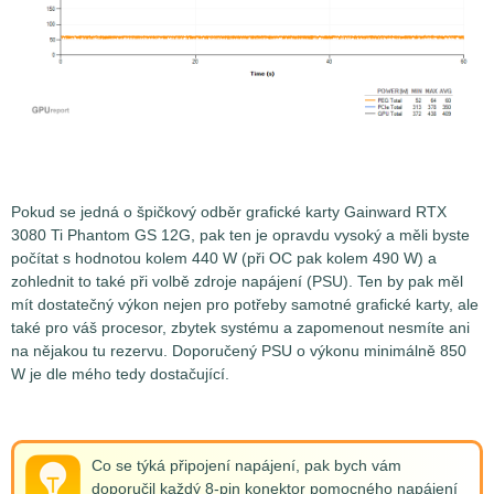
Pokud se jedná o špičkový odběr grafické karty Gainward RTX
3080 Ti Phantom GS 12G, pak ten je opravdu vysoký a měli byste
počítat s hodnotou kolem 440 W (při OC pak kolem 490 W) a
zohlednit to také při volbě zdroje napájení (PSU). Ten by pak měl
mít dostatečný výkon nejen pro potřeby samotné grafické karty, ale
také pro váš procesor, zbytek systému a zapomenout nesmíte ani
na nějakou tu rezervu. Doporučený PSU o výkonu minimálně 850
W je dle mého tedy dostačující.
Co se týká připojení napájení, pak bych vám
doporučil každý 8-pin konektor pomocného napájení