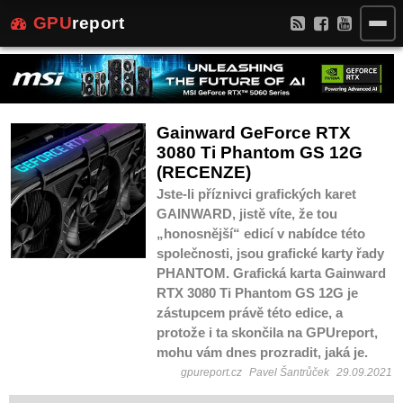
GPU
report
Gainward GeForce RTX
3080 Ti Phantom GS 12G
(RECENZE)
Jste-li příznivci grafických karet
GAINWARD, jistě víte, že tou
„honosnější“ edicí v nabídce této
společnosti, jsou grafické karty řady
PHANTOM. Grafická karta Gainward
RTX 3080 Ti Phantom GS 12G je
zástupcem právě této edice, a
protože i ta skončila na GPUreport,
mohu vám dnes prozradit, jaká je.
gpureport.cz
Pavel Šantrůček
29.09.2021