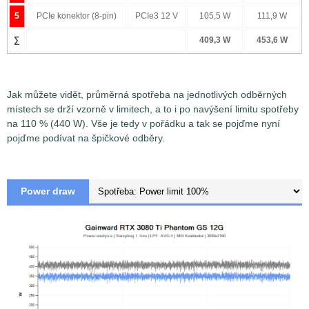
5
PCIe konektor (8-pin)
PCIe3 12 V
105,5 W
111,9 W
∑
409,3 W
453,6 W
Jak můžete vidět, průměrná spotřeba na jednotlivých odběrných
místech se drží vzorně v limitech, a to i po navýšení limitu spotřeby
na 110 % (440 W). Vše je tedy v pořádku a tak se pojďme nyní
Měření špičkové spotřeby a proudu na jednotlivých
pojďme podívat na špičkové odběry.
odběrných místech je prováděno pomocí měřících senzorů
Voltage/Current Bricklet 2.0
společnosti TinkerForge s
přesností 0,5%. Pokud není v článku uvedeno jinak, pak
Power draw
senzory jsou nastaveny na odečítání hodnot
napětí/proud/spotřeba v intervalu 1,1ms (sampling) a za
výslednou hodnotu je brán průměr ze 4 takto
zaznamenaných vzorků (Low-pass filter). Zjednodušeně
řečeno, vynesené hodnoty v grafech tedy představují
průměrnou hodnotu napětí/proudu/spotřeby v časovém
intervalu 4,4 ms.