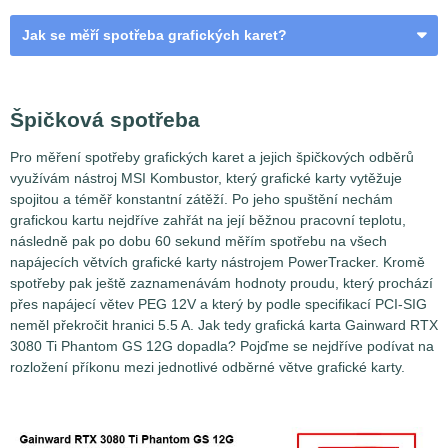
Jak se měří spotřeba grafických karet?
VGA a odběrná místa
Špičková spotřeba
Pro měření spotřeby grafických karet a jejich špičkových odběrů
využívám nástroj MSI Kombustor, který grafické karty vytěžuje
spojitou a téměř konstantní zátěží. Po jeho spuštění nechám
grafickou kartu nejdříve zahřát na její běžnou pracovní teplotu,
následně pak po dobu 60 sekund měřím spotřebu na všech
napájecích větvích grafické karty nástrojem PowerTracker. Kromě
spotřeby pak ještě zaznamenávám hodnoty proudu, který prochází
přes napájecí větev PEG 12V a který by podle specifikací PCI-SIG
neměl překročit hranici 5.5 A. Jak tedy grafická karta Gainward RTX
3080 Ti Phantom GS 12G dopadla? Pojďme se nejdříve podívat na
rozložení příkonu mezi jednotlivé odběrné větve grafické karty.
Měření spotřeby grafických karet není až tak jednoduchou
záležitostí, jak by se na první pohled mohlo zdát. Problém
spočívá v tom, že grafické karty nejsou napájeny jen z
jednoho jediného místa, ale hnedle z několika najednou.