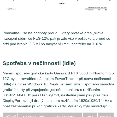
Podíváme-li se na hodnoty proudu, který protéká přes „silové“
napájení sběrnice PEG 12V, pak je zde vše v pořádku a proud se
drží pod hranicí 5,5 A i po navýšení limitu spotřeby na 110 %.
Spotřeba v nečinnosti (Idle)
Měření spotřeby grafické karty Gainward RTX 3080 Ti Phantom GS
12G bylo prováděno nástrojem PowerTracker při stavu nečinnosti
(Idle) na ploše Windows 10. Nejdříve jsem změřil spotřebu samotné
grafické karty při zapojeném jediném monitoru s rozlišením
3840x2160/60Hz přes DisplayPort, následně jsem pak přes další
DisplayPort zapojil druhý monitor s rozlišením 1920x1080/144Hz a
opět zaznamenal příkon grafické karty. Výsledky byly následující: