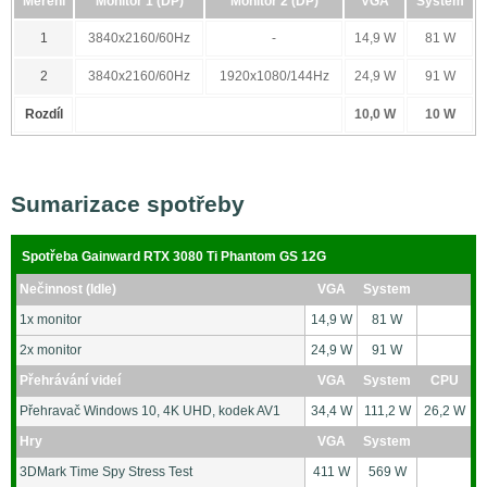
Měření
Monitor 1 (DP)
Monitor 2 (DP)
VGA
Systém
1
3840x2160/60Hz
-
14,9 W
81 W
2
3840x2160/60Hz
1920x1080/144Hz
24,9 W
91 W
Rozdíl
10,0 W
10 W
Sumarizace spotřeby
Spotřeba Gainward RTX 3080 Ti Phantom GS 12G
Nečinnost (Idle)
VGA
System
1x monitor
14,9 W
81 W
2x monitor
24,9 W
91 W
Přehrávání videí
VGA
System
CPU
Přehravač Windows 10, 4K UHD, kodek AV1
34,4 W
111,2 W
26,2 W
Hry
VGA
System
3DMark Time Spy Stress Test
411 W
569 W