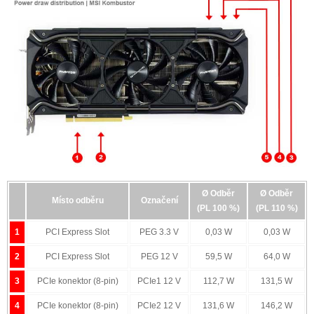
Zatímco ty nejméně výkonné grafické karty si vystačí se
základním napájením přes sběrnici PCI Express (PEG - PCI
Express Graphics), která přes dvě nezávislé větve 3.3V a
12V může dodat grafické kartě maximálně 75W (respektive
66 W na větvi PEG 12V), výkonnější grafické karty potřebují
energie mnohem více. Ty pak krom napájení přes PEG
musejí využívat ještě další pomocné zdroje napájení, a to
pomocí 1-3 napájecích konektorů PCIe 12V (6-pin / 8-pin /
12-pin), přes které by nemělo být dodáváno více jak 150 W
při 12,5 A u 8-pin konektoru, respektive 75 W a 6,25 A u 6-pin
konektoru. Znamená to tedy, že spotřebu grafické karty
musíme měřit minimálně na dvou a maximálně pak na pěti
odběrných místech najednou podle toho, kolika pomocnými
Ø Odběr
Ø Odběr
napájecími konektory daná grafická karta disponuje.
Místo odběru
Označení
(PL 100 %)
(PL 110 %)
Jednotlivé větve napájení pak nesou označení PEG 3.3V,
PEG 12V, PCIe 12V (konektor 1-3).
1
PCI Express Slot
PEG 3.3 V
0,03 W
0,03 W
Měření špičkových odběrů (Peak)
2
PCI Express Slot
PEG 12 V
59,5 W
64,0 W
3
PCIe konektor (8-pin)
PCIe1 12 V
112,7 W
131,5 W
4
PCIe konektor (8-pin)
PCIe2 12 V
131,6 W
146,2 W