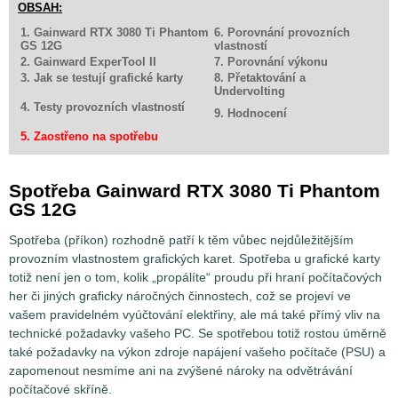
OBSAH:
1. Gainward RTX 3080 Ti Phantom
6. Porovnání provozních
GS 12G
vlastností
2. Gainward ExperTool II
7. Porovnání výkonu
3. Jak se testují grafické karty
8. Přetaktování a
Undervolting
4. Testy provozních vlastností
9. Hodnocení
5. Zaostřeno na spotřebu
Spotřeba Gainward RTX 3080 Ti Phantom
GS 12G
Spotřeba (příkon) rozhodně patří k těm vůbec nejdůležitějším
provozním vlastnostem grafických karet. Spotřeba u grafické karty
totiž není jen o tom, kolik „propálíte“ proudu při hraní počítačových
her či jiných graficky náročných činnostech, což se projeví ve
vašem pravidelném vyúčtování elektřiny, ale má také přímý vliv na
technické požadavky vašeho PC. Se spotřebou totiž rostou úměrně
také požadavky na výkon zdroje napájení vašeho počítače (PSU) a
zapomenout nesmíme ani na zvýšené nároky na odvětrávání
počítačové skříně.