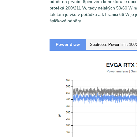
odběr na prvním 8pinovém konektoru je doce
protéká 200/211 W, tedy nějakých 50/60 W na
tak tam je vše v pořádku a k hranici 66 W je
špičkové odběry.
Měření špičkové spotřeby a proudu na je
Power draw
senzorů
Voltage/Current Bricklet 2.0
spo
uvedeno jinak, pak senzory jsou nastaven
(sampling) a za výslednou hodnotu je brá
Zjednodušeně řečeno, vynesené hodnoty 
napětí/proudu/spotřeby v časovém interva