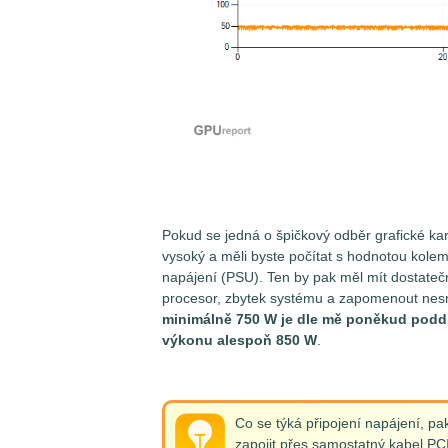
Pokud se jedná o špičkový odběr grafické 
vysoký a měli byste počítat s hodnotou kolem
napájení (PSU). Ten by pak měl mít dostatečn
procesor, zbytek systému a zapomenout nesm
minimálně 750 W je dle mě poněkud poddi
výkonu alespoň 850 W
.
Co se týká připojení napájení, p
zapojit přes samostatný kabel PCI