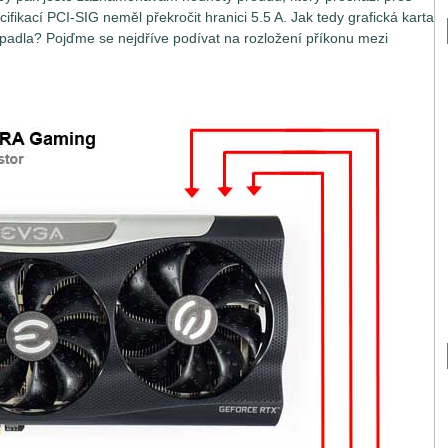
fikací PCI-SIG neměl překročit hranici 5.5 A. Jak tedy grafická karta
la? Pojďme se nejdříve podívat na rozložení příkonu mezi
tak jednoduchou záležitostí, jak by se na první pohled mohlo zdát.
nejsou napájeny jen z jednoho jediného místa, ale hnedle z
konné grafické karty si vystačí se základním napájením přes
Graphics), která přes dvě nezávislé větve 3.3V a 12V může dodat
66 W na větvi PEG 12V), výkonnější grafické karty potřebují
ní přes PEG musejí využívat ještě další pomocné zdroje