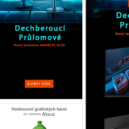
Hodnocení grafických karet
ze serveru
Alza.cz