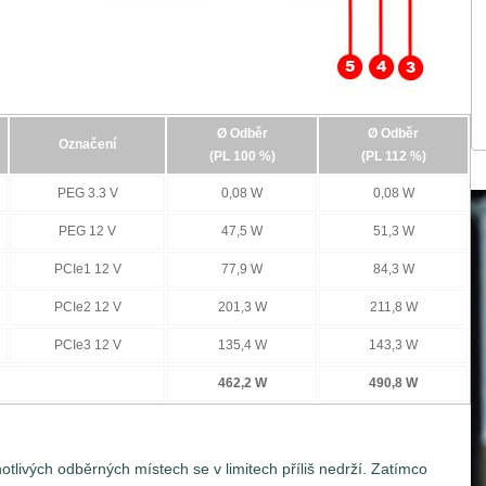
ktorů PCIe 12V (6-pin / 8-pin / 12-pin), přes které by nemělo být
n konektoru, respektive 75 W a 6,25 A u 6-pin konektoru.
arty musíme měřit minimálně na dvou a maximálně pak na pěti
kolika pomocnými napájecími konektory daná grafická karta
 nesou označení PEG 3.3V, PEG 12V, PCIe 12V (konektor 1-3).
Ø Odběr
Ø Odběr
Označení
(PL 100 %)
(PL 112 %)
PEG 3.3 V
0,08 W
0,08 W
PEG 12 V
47,5 W
51,3 W
PCIe1 12 V
77,9 W
84,3 W
PCIe2 12 V
201,3 W
211,8 W
PCIe3 12 V
135,4 W
143,3 W
462,2 W
490,8 W
tlivých odběrných místech se v limitech příliš nedrží. Zatímco