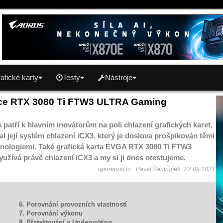
afické karty
Testy
Nástroje
e RTX 3080 Ti FTW3 ULTRA Gaming
atří k hlavním inovátorům na poli chlazení grafických karet,
l její systém chlazení iCX3, který je doslova prošpikován těmi
hnologiemi. Také grafická karta EVGA RTX 3080 Ti FTW3
žívá právě chlazení iCX3 a my si ji dnes otestujeme.
gpureport.cz
Pavel Šantrůček
22.09.2021
6. Porovnání provozních vlastností
7. Porovnání výkonu
8. Přetaktování a Undervolting