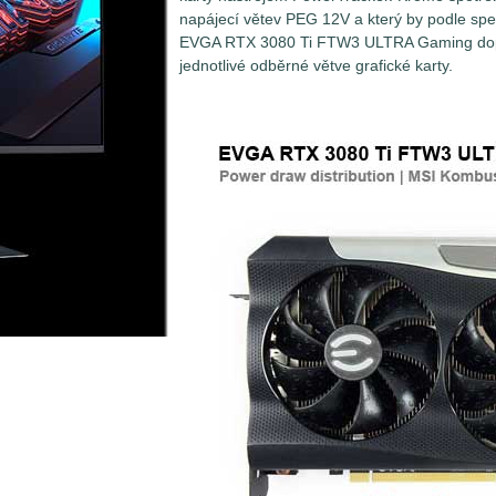
napájecí větev PEG 12V a který by podle speci
EVGA RTX 3080 Ti FTW3 ULTRA Gaming dopad
jednotlivé odběrné větve grafické karty.
Měření spotřeby grafických karet není až 
Problém spočívá v tom, že grafické karty 
několika najednou. Zatímco ty nejméně vý
sběrnici PCI Express (PEG - PCI Express 
grafické kartě maximálně 75W (respektive 
energie mnohem více. Ty pak krom napáje