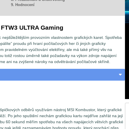
9. Hodnocení
i FTW3 ULTRA Gaming
c nejdůležitějším provozním vlastnostem grafických karet. Spotřeba
ropálíte“ proudu při hraní počítačových her či jiných graficky
m pravidelném vyúčtování elektřiny, ale má také přímý vliv na
u totiž rostou úměrně také požadavky na výkon zdroje napájení
e ani na zvýšené nároky na odvětrávání počítačové skříně.
h špičkových odběrů využívám nástroj MSI Kombustor, který grafické
těží. Po jeho spuštění nechám grafickou kartu nejdříve zahřát na její
obu 60 sekund měřím spotřebu na všech napájecích větvích grafické
by pak ještě zaznamenávám hodnoty proudu, který prochází přes