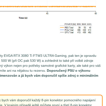
karty EVGA RTX 3080 Ti FTW3 ULTRA Gaming, pak ten je opravdu
 500 W (při OC pak 530 W) a zohlednit to také při volbě zdroje
ý výkon nejen pro potřeby samotné grafické karty, ale také pro váš
íte ani na nějakou tu rezervu.
Doporučený PSU o výkonu
menzován a já bych vám doporučil spíše zdroj o minimálním
ak bych vám doporučil každý 8-pin konektor pomocného napájení
e. V krajním případě ještě můžete první a třetí 8-pin konektor