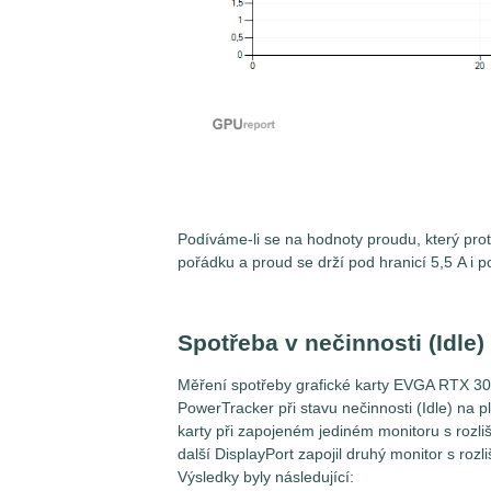
Podíváme-li se na hodnoty proudu, který prot
pořádku a proud se drží pod hranicí 5,5 A i p
Spotřeba v nečinnosti (Idle)
Měření spotřeby grafické karty EVGA RTX 
PowerTracker při stavu nečinnosti (Idle) na 
karty při zapojeném jediném monitoru s rozl
další DisplayPort zapojil druhý monitor s ro
Výsledky byly následující: