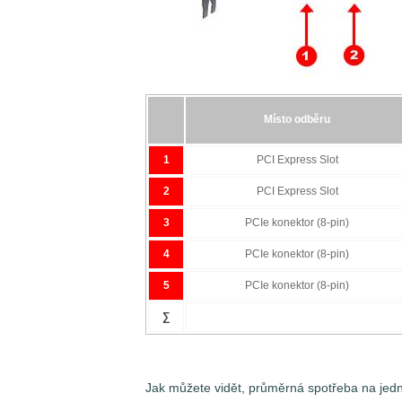
napájení, a to pomocí 1-3 napájecích kone
dodáváno více jak 150 W při 12,5 A u 8-pi
Znamená to tedy, že spotřebu grafické k
odběrných místech najednou podle toho, 
disponuje. Jednotlivé větve napájení pak
Měření špičkových odběrů (Peak)
Místo odběru
1
PCI Express Slot
2
PCI Express Slot
3
PCIe konektor (8-pin)
4
PCIe konektor (8-pin)
5
PCIe konektor (8-pin)
∑
Jak můžete vidět, průměrná spotřeba na jedno