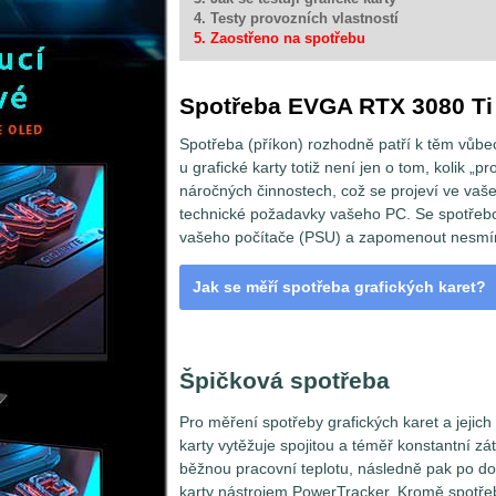
4. Testy provozních vlastností
5. Zaostřeno na spotřebu
Spotřeba EVGA RTX 3080 T
Spotřeba (příkon) rozhodně patří k těm vůbe
u grafické karty totiž není jen o tom, kolik „p
náročných činnostech, což se projeví ve vaše
technické požadavky vašeho PC. Se spotřebo
vašeho počítače (PSU) a zapomenout nesmím
Jak se měří spotřeba grafických karet?
VGA a odběrná místa
Špičková spotřeba
Pro měření spotřeby grafických karet a jejic
karty vytěžuje spojitou a téměř konstantní zá
běžnou pracovní teplotu, následně pak po d
karty nástrojem PowerTracker. Kromě spotře