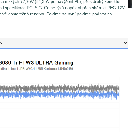
la nízkých 77,9 W (84,3 W po navýšení PL), přes druhý konektor
d specifikace PCI SIG. Co se týká napájení přes sběrnici PEG 12V,
 ještě dostatečná rezerva. Pojďme se nyní pojďme podívat na
dnotlivých odběrných místech je prováděno pomocí měřících
lečnosti TinkerForge s přesností 0,5%. Pokud není v článku
y na odečítání hodnot napětí/proud/spotřeba v intervalu 1,1ms
n průměr ze 4 takto zaznamenaných vzorků (Low-pass filter).
v grafech tedy představují průměrnou hodnotu
lu 4,4 ms.