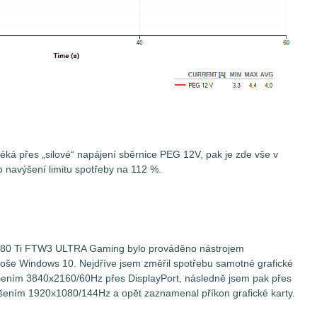
éká přes „silové“ napájení sběrnice PEG 12V, pak je zde vše v
o navýšení limitu spotřeby na 112 %.
3080 Ti FTW3 ULTRA Gaming bylo prováděno nástrojem
ploše Windows 10. Nejdříve jsem změřil spotřebu samotné grafické
išením 3840x2160/60Hz přes DisplayPort, následně jsem pak přes
zlišením 1920x1080/144Hz a opět zaznamenal příkon grafické karty.