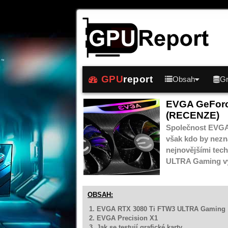
GPU
report
Obsah
Gr
EVGA GeForc
(RECENZE)
Společnost EVGA p
však kdo by nezna
nejnovějšími tec
ULTRA Gaming vyu
OBSAH:
1. EVGA RTX 3080 Ti FTW3 ULTRA Gaming
2. EVGA Precision X1
3. Jak se testují grafické karty