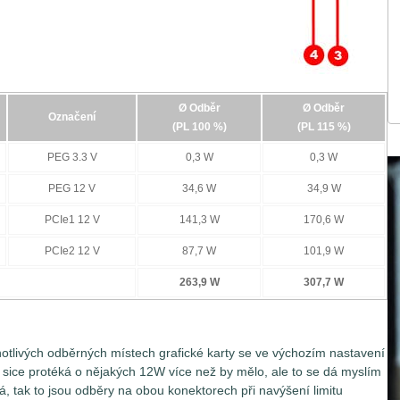
ktorů PCIe 12V (6-pin / 8-pin / 12-pin). Znamená to tedy, že
nimálně na dvou a maximálně na pěti odběrných místech najednou
onektory daná grafická karta disponuje. Jednotlivé větve
EG 12V, PCIe 12V (konektor 1-3).
Ø Odběr
Ø Odběr
Označení
(PL 100 %)
(PL 115 %)
PEG 3.3 V
0,3 W
0,3 W
PEG 12 V
34,6 W
34,9 W
PCIe1 12 V
141,3 W
170,6 W
PCIe2 12 V
87,7 W
101,9 W
263,9 W
307,7 W
otlivých odběrných místech grafické karty se ve výchozím nastavení
r sice protéká o nějakých 12W více než by mělo, ale to se dá myslím
á, tak to jsou odběry na obou konektorech při navýšení limitu