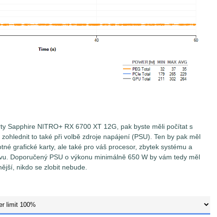
rty Sapphire NITRO+ RX 6700 XT 12G, pak byste měli počítat s
ohlednit to také při volbě zdroje napájení (PSU). Ten by pak měl
né grafické karty, ale také pro váš procesor, zbytek systému a
rvu. Doporučený PSU o výkonu minimálně 650 W by vám tedy měl
ější, nikdo se zlobit nebude.