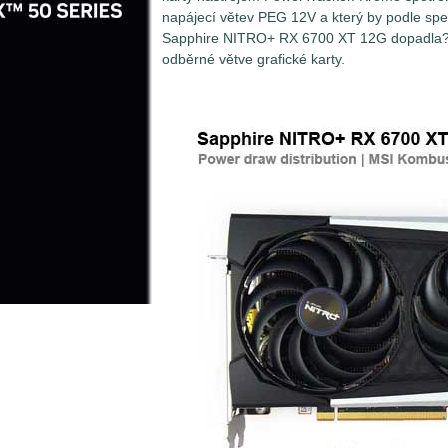
napájecí větev PEG 12V a který by podle speci
Sapphire NITRO+ RX 6700 XT 12G dopadla? Po
odběrné větve grafické karty.
Měření spotřeby grafických karet není až 
Problém spočívá v tom, že grafické karty 
několika najednou. Zatímco ty nejméně vý
sběrnici PCI Express (PEG - PCI Express 
grafické kartě maximálně 75W (respektive 
energie mnohem více. Ty pak krom napáje