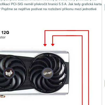
fikací PCI-SIG neměl překročit hranici 5.5 A. Jak tedy grafická karta
jďme se nejdříve podívat na rozložení příkonu mezi jednotlivé
tak jednoduchou záležitostí, jak by se na první pohled mohlo zdát.
nejsou napájeny jen z jednoho jediného místa, ale hnedle z
konné grafické karty si vystačí se základním napájením přes
Graphics), která přes dvě nezávislé větve 3.3V a 12V může dodat
66 W na větvi PEG 12V), výkonnější grafické karty potřebují
ní přes PEG musejí využívat ještě další pomocné zdroje