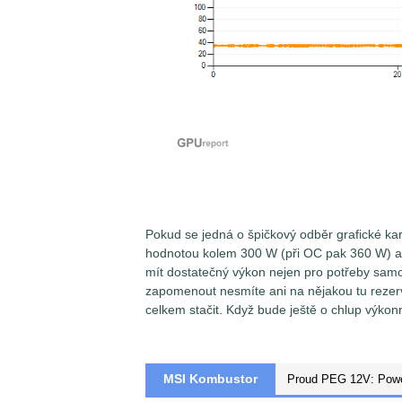
Pokud se jedná o špičkový odběr grafické ka
hodnotou kolem 300 W (při OC pak 360 W) a z
mít dostatečný výkon nejen pro potřeby samot
zapomenout nesmíte ani na nějakou tu reze
celkem stačit. Když bude ještě o chlup výkonn
MSI Kombustor