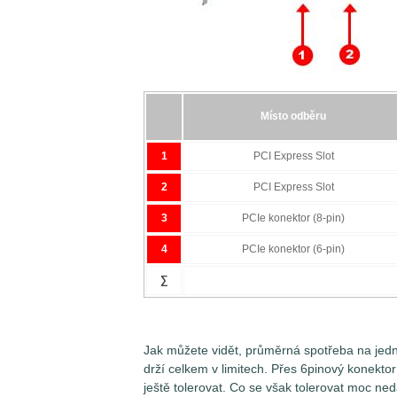
napájení, a to pomocí 1-3 napájecích kone
spotřebu grafické karty musíme měřit mi
podle toho, kolika pomocnými napájecími k
napájení pak nesou označení PEG 3.3V, P
Měření špičkových odběrů (Peak)
Místo odběru
1
PCI Express Slot
2
PCI Express Slot
3
PCIe konektor (8-pin)
4
PCIe konektor (6-pin)
∑
Jak můžete vidět, průměrná spotřeba na jedn
drží celkem v limitech. Přes 6pinový konekto
ještě tolerovat. Co se však tolerovat moc ned