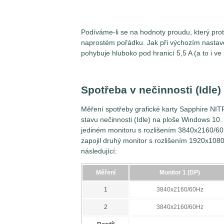
Podíváme-li se na hodnoty proudu, který prot
naprostém pořádku. Jak při výchozím nastaven
pohybuje hluboko pod hranicí 5,5 A (a to i ve
Spotřeba v nečinnosti (Idle)
Měření spotřeby grafické karty Sapphire N
stavu nečinnosti (Idle) na ploše Windows 10.
jediném monitoru s rozlišením 3840x2160/60H
zapojil druhý monitor s rozlišením 1920x1080
následující:
Měření
Monitor 1 (DP)
1
3840x2160/60Hz
2
3840x2160/60Hz