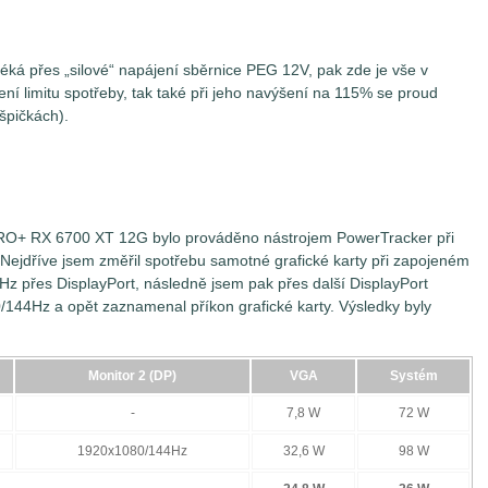
éká přes „silové“ napájení sběrnice PEG 12V, pak zde je vše v
í limitu spotřeby, tak také při jeho navýšení na 115% se proud
 špičkách).
ITRO+ RX 6700 XT 12G bylo prováděno nástrojem PowerTracker při
 Nejdříve jsem změřil spotřebu samotné grafické karty při zapojeném
z přes DisplayPort, následně jsem pak přes další DisplayPort
/144Hz a opět zaznamenal příkon grafické karty. Výsledky byly
Monitor 2 (DP)
VGA
Systém
-
7,8 W
72 W
1920x1080/144Hz
32,6 W
98 W