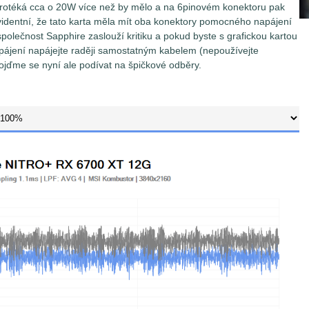
rotéká cca o 20W více než by mělo a na 6pinovém konektoru pak
identní, že tato karta měla mít oba konektory pomocného napájení
 společnost Sapphire zaslouží kritiku a pokud byste s grafickou kartou
ájení napájejte raději samostatným kabelem (nepoužívejte
ojďme se nyní ale podívat na špičkové odběry.
dnotlivých odběrných místech je prováděno pomocí měřících
lečnosti TinkerForge s přesností 0,5%. Pokud není v článku
y na odečítání hodnot napětí/proud/spotřeba v intervalu 1,1ms
n průměr ze 4 takto zaznamenaných vzorků (Low-pass filter).
v grafech tedy představují průměrnou hodnotu
lu 4,4 ms.