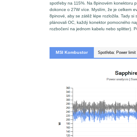
spotřeby na 115%. Na 8pinovém konektoru p
dokonce o 27W více. Myslím, že je celkem ev
8pinové, aby se zátěž lépe rozložila. Tady si
plánovali OC, každý konektor pomocného nap
rozbočení na jednom kabelu nebo splitter). P
Měření špičkové spotřeby a proudu na je
senzorů
Voltage/Current Bricklet 2.0
spo
uvedeno jinak, pak senzory jsou nastaven
MSI Kombustor
(sampling) a za výslednou hodnotu je brá
Zjednodušeně řečeno, vynesené hodnoty 
napětí/proudu/spotřeby v časovém interva