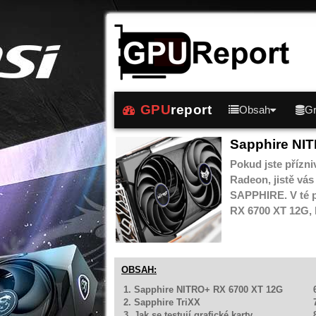
GPU
report
Obsah
Gr
Sapphire NI
Pokud jste přízn
Radeon, jistě vás
SAPPHIRE. V té p
RX 6700 XT 12G, 
OBSAH:
1. Sapphire NITRO+ RX 6700 XT 12G
2. Sapphire TriXX
3. Jak se testují grafické karty