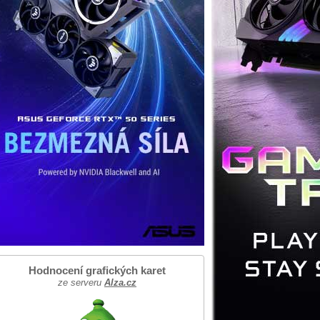
Hodnocení grafických karet
ze serveru
Alza.cz