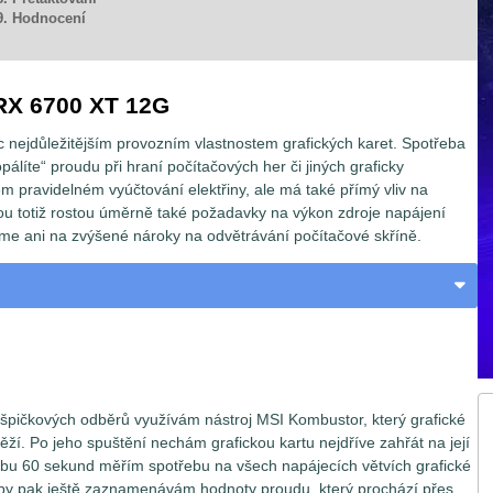
9. Hodnocení
RX 6700 XT 12G
c nejdůležitějším provozním vlastnostem grafických karet. Spotřeba
ropálíte“ proudu při hraní počítačových her či jiných graficky
m pravidelném vyúčtování elektřiny, ale má také přímý vliv na
u totiž rostou úměrně také požadavky na výkon zdroje napájení
e ani na zvýšené nároky na odvětrávání počítačové skříně.
h špičkových odběrů využívám nástroj MSI Kombustor, který grafické
těží. Po jeho spuštění nechám grafickou kartu nejdříve zahřát na její
obu 60 sekund měřím spotřebu na všech napájecích větvích grafické
by pak ještě zaznamenávám hodnoty proudu, který prochází přes