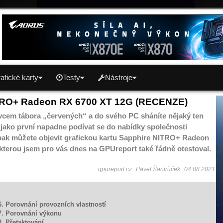
afické karty
Testy
Nástroje
TRO+ Radeon RX 6700 XT 12G (RECENZE)
ivcem tábora „červených“ a do svého PC sháníte nějaký ten
 jako první napadne podívat se do nabídky společnosti
ak můžete objevit grafickou kartu Sapphire NITRO+ Radeon
kterou jsem pro vás dnes na GPUreport také řádně otestoval.
gpureport.cz
Pavel Šantrůček
04.08.2021
6. Porovnání provozních vlastností
7. Porovnání výkonu
8. Přetaktování