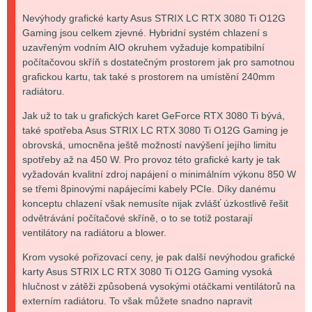
Nevýhody grafické karty Asus STRIX LC RTX 3080 Ti O12G
Gaming jsou celkem zjevné. Hybridní systém chlazení s
uzavřeným vodním AIO okruhem vyžaduje kompatibilní
počítačovou skříň s dostatečným prostorem jak pro samotnou
grafickou kartu, tak také s prostorem na umístění 240mm
radiátoru.
Jak už to tak u grafických karet GeForce RTX 3080 Ti bývá,
také spotřeba Asus STRIX LC RTX 3080 Ti O12G Gaming je
obrovská, umocněna ještě možností navýšení jejího limitu
spotřeby až na 450 W. Pro provoz této grafické karty je tak
vyžadován kvalitní zdroj napájení o minimálním výkonu 850 W
se třemi 8pinovými napájecími kabely PCIe. Díky danému
konceptu chlazení však nemusíte nijak zvlášť úzkostlivě řešit
odvětrávání počítačové skříně, o to se totiž postarají
ventilátory na radiátoru a blower.
Krom vysoké pořizovací ceny, je pak další nevýhodou grafické
karty Asus STRIX LC RTX 3080 Ti O12G Gaming vysoká
hlučnost v zátěži způsobená vysokými otáčkami ventilátorů na
externím radiátoru. To však můžete snadno napravit