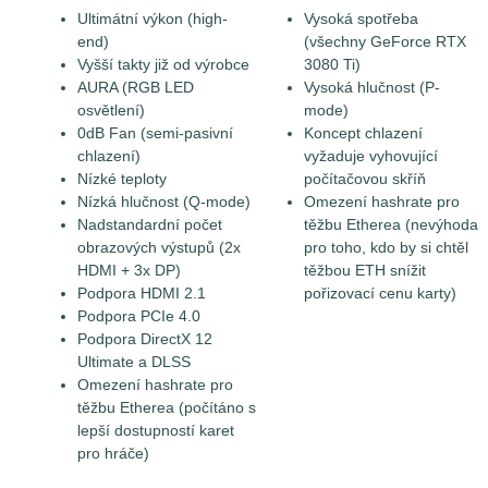
Ultimátní výkon (high-
Vysoká spotřeba
end)
(všechny GeForce RTX
Vyšší takty již od výrobce
3080 Ti)
AURA (RGB LED
Vysoká hlučnost (P-
osvětlení)
mode)
0dB Fan (semi-pasivní
Koncept chlazení
chlazení)
vyžaduje vyhovující
Nízké teploty
počítačovou skříň
Nízká hlučnost (Q-mode)
Omezení hashrate pro
Nadstandardní počet
těžbu Etherea (nevýhoda
obrazových výstupů (2x
pro toho, kdo by si chtěl
HDMI + 3x DP)
těžbou ETH snížit
Podpora HDMI 2.1
pořizovací cenu karty)
Podpora PCIe 4.0
Podpora DirectX 12
Ultimate a DLSS
Omezení hashrate pro
těžbu Etherea (počítáno s
lepší dostupností karet
pro hráče)