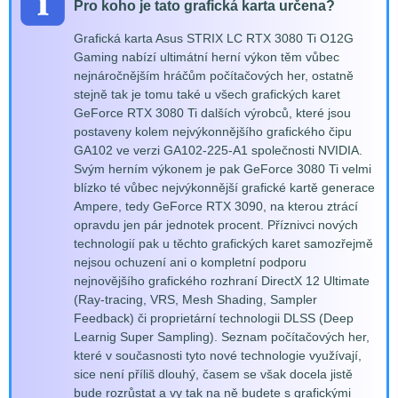
Pro koho je tato grafická karta určena?
Grafická karta Asus STRIX LC RTX 3080 Ti O12G
Gaming nabízí ultimátní herní výkon těm vůbec
nejnáročnějším hráčům počítačových her, ostatně
stejně tak je tomu také u všech grafických karet
GeForce RTX 3080 Ti dalších výrobců, které jsou
postaveny kolem nejvýkonnějšího grafického čipu
GA102 ve verzi GA102-225-A1 společnosti NVIDIA.
Svým herním výkonem je pak GeForce 3080 Ti velmi
blízko té vůbec nejvýkonnější grafické kartě generace
Ampere, tedy GeForce RTX 3090, na kterou ztrácí
opravdu jen pár jednotek procent. Příznivci nových
technologií pak u těchto grafických karet samozřejmě
nejsou ochuzení ani o kompletní podporu
nejnovějšího grafického rozhraní DirectX 12 Ultimate
(Ray-tracing, VRS, Mesh Shading, Sampler
Feedback) či proprietární technologii DLSS (Deep
Learnig Super Sampling). Seznam počítačových her,
které v současnosti tyto nové technologie využívají,
sice není příliš dlouhý, časem se však docela jistě
bude rozrůstat a vy tak na ně budete s grafickými