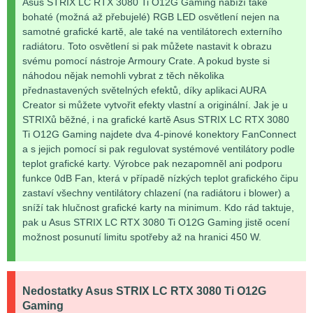
Asus STRIX LC RTX 3080 Ti O12G Gaming nabízí také
bohaté (možná až přebujelé) RGB LED osvětlení nejen na
samotné grafické kartě, ale také na ventilátorech externího
radiátoru. Toto osvětlení si pak můžete nastavit k obrazu
svému pomocí nástroje Armoury Crate. A pokud byste si
náhodou nějak nemohli vybrat z těch několika
přednastavených světelných efektů, díky aplikaci AURA
Creator si můžete vytvořit efekty vlastní a originální. Jak je u
STRIXů běžné, i na grafické kartě Asus STRIX LC RTX 3080
Ti O12G Gaming najdete dva 4-pinové konektory FanConnect
a s jejich pomocí si pak regulovat systémové ventilátory podle
teplot grafické karty. Výrobce pak nezapomněl ani podporu
funkce 0dB Fan, která v případě nízkých teplot grafického čipu
zastaví všechny ventilátory chlazení (na radiátoru i blower) a
sníží tak hlučnost grafické karty na minimum. Kdo rád taktuje,
pak u Asus STRIX LC RTX 3080 Ti O12G Gaming jistě ocení
možnost posunutí limitu spotřeby až na hranici 450 W.
Nedostatky Asus STRIX LC RTX 3080 Ti O12G
Gaming