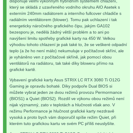
disponuje velmi výkonným hybridním systémem chlazení,
který se skládá z uzavřeného vodního okruhu AIO Asetek s
externím 240mm radiátorem a interního fullcover chladiče s
radiálním ventilátorem (blower). Tomu pak uchlazení i tak
energeticky náročného grafického čipu, jakým GA102
bezesporu je, nedělá žádný větší problém a to ani po
navýšení limitu spotřeby grafické karty na 450 W. Velkou
výhodou tohoto chlazení je pak také to, že se veškeré odpadní
teplo (a že ho není málo) nekumuluje v počítačové skříni, ale
je vyháněno ven z počítačové skříně, jak pomocí obou
ventilátorů na radiátoru, tak také díky bloweru přímo na
grafické kartě.
Vybavení grafické karty Asus STRIX LC RTX 3080 Ti O12G
Gaming je opravdu bohaté. Díky podpoře Dual BIOS si
můžete vybrat jeden ze dvou režimů provozu Permormance
(BIOS1) a Quiet (BIOS2). Rozdíl ve výkonu obou režimů není
nijak významný, zato v teplotách a hlučnosti však ano. V
režimu Performance je hlučnost grafické karty nezdravě
vysoká a proto bych vám doporučil spíše režim Quiet, při
kterém tuto grafickou kartu ve svém PC příliš neuslyšíte.