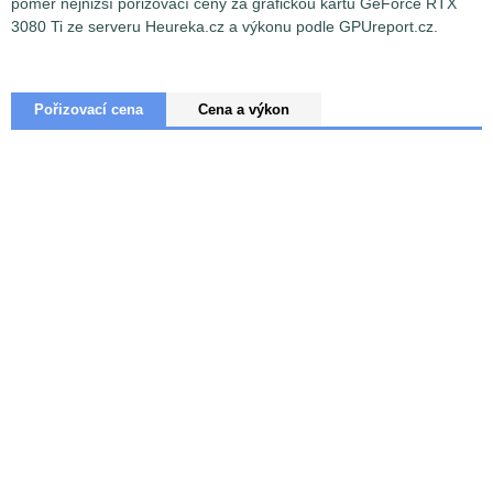
poměr nejnižší pořizovací ceny za grafickou kartu GeForce RTX
3080 Ti ze serveru Heureka.cz a výkonu podle GPUreport.cz.
Pořizovací cena
Cena a výkon