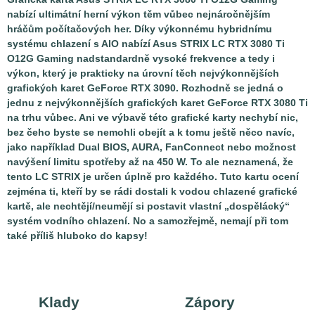
nabízí ultimátní herní výkon těm vůbec nejnáročnějším
hráčům počítačových her. Díky výkonnému hybridnímu
systému chlazení s AIO nabízí Asus STRIX LC RTX 3080 Ti
O12G Gaming nadstandardně vysoké frekvence a tedy i
výkon, který je prakticky na úrovní těch nejvýkonnějších
grafických karet GeForce RTX 3090. Rozhodně se jedná o
jednu z nejvýkonnějších grafických karet GeForce RTX 3080 Ti
na trhu vůbec. Ani ve výbavě této grafické karty nechybí nic,
bez čeho byste se nemohli obejít a k tomu ještě něco navíc,
jako například Dual BIOS, AURA, FanConnect nebo možnost
navýšení limitu spotřeby až na 450 W. To ale neznamená, že
tento LC STRIX je určen úplně pro každého. Tuto kartu ocení
zejména ti, kteří by se rádi dostali k vodou chlazené grafické
kartě, ale nechtějí/neumějí si postavit vlastní „dospělácký“
systém vodního chlazení. No a samozřejmě, nemají při tom
také příliš hluboko do kapsy!
Klady
Zápory