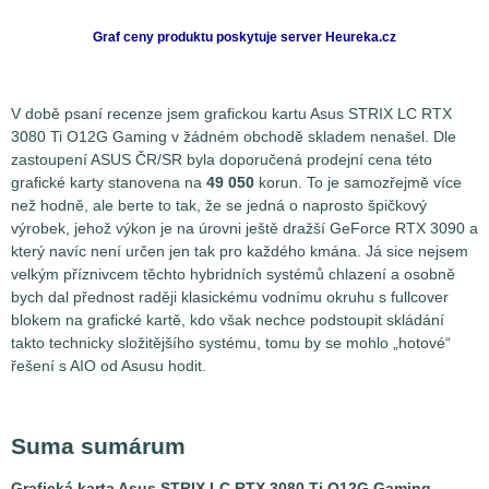
Graf ceny produktu
poskytuje server Heureka.cz
V době psaní recenze jsem grafickou kartu Asus STRIX LC RTX
3080 Ti O12G Gaming v žádném obchodě skladem nenašel. Dle
zastoupení ASUS ČR/SR byla doporučená prodejní cena této
grafické karty stanovena na
49 050
korun. To je samozřejmě více
než hodně, ale berte to tak, že se jedná o naprosto špičkový
výrobek, jehož výkon je na úrovni ještě dražší GeForce RTX 3090 a
který navíc není určen jen tak pro každého kmána. Já sice nejsem
velkým příznivcem těchto hybridních systémů chlazení a osobně
bych dal přednost raději klasickému vodnímu okruhu s fullcover
blokem na grafické kartě, kdo však nechce podstoupit skládání
takto technicky složitějšího systému, tomu by se mohlo „hotové“
řešení s AIO od Asusu hodit.
Suma sumárum
Grafická karta Asus STRIX LC RTX 3080 Ti O12G Gaming