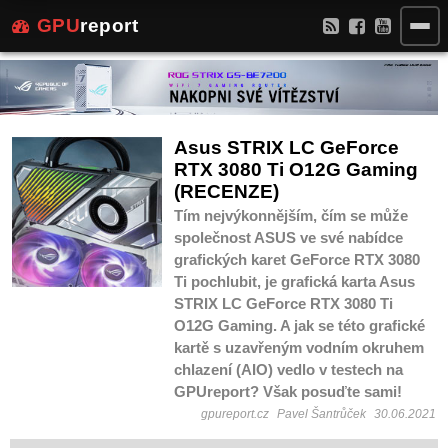
GPU
report
Asus STRIX LC GeForce
RTX 3080 Ti O12G Gaming
(RECENZE)
Tím nejvýkonnějším, čím se může
společnost ASUS ve své nabídce
grafických karet GeForce RTX 3080
Ti pochlubit, je grafická karta Asus
STRIX LC GeForce RTX 3080 Ti
O12G Gaming. A jak se této grafické
kartě s uzavřeným vodním okruhem
chlazení (AIO) vedlo v testech na
GPUreport? Však posuďte sami!
gpureport.cz
Pavel Šantrůček
30.06.2021