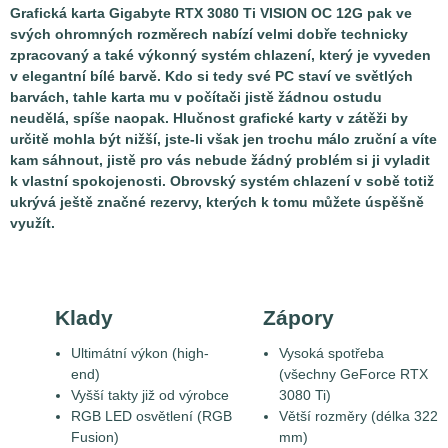
Grafická karta Gigabyte RTX 3080 Ti VISION OC 12G pak ve
svých ohromných rozměrech nabízí velmi dobře technicky
zpracovaný a také výkonný systém chlazení, který je vyveden
v elegantní bílé barvě. Kdo si tedy své PC staví ve světlých
barvách, tahle karta mu v počítači jistě žádnou ostudu
neudělá, spíše naopak. Hlučnost grafické karty v zátěži by
určitě mohla být nižší, jste-li však jen trochu málo zruční a víte
kam sáhnout, jistě pro vás nebude žádný problém si ji vyladit
k vlastní spokojenosti. Obrovský systém chlazení v sobě totiž
ukrývá ještě značné rezervy, kterých k tomu můžete úspěšně
využít.
Klady
Zápory
Ultimátní výkon (high-
Vysoká spotřeba
end)
(všechny GeForce RTX
Vyšší takty již od výrobce
3080 Ti)
RGB LED osvětlení (RGB
Větší rozměry (délka 322
Fusion)
mm)