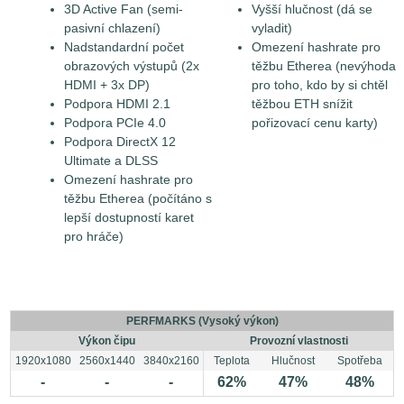
3D Active Fan (semi-
Vyšší hlučnost (dá se
pasivní chlazení)
vyladit)
Nadstandardní počet
Omezení hashrate pro
obrazových výstupů (2x
těžbu Etherea (nevýhoda
HDMI + 3x DP)
pro toho, kdo by si chtěl
Podpora HDMI 2.1
těžbou ETH snížit
Podpora PCIe 4.0
pořizovací cenu karty)
Podpora DirectX 12
Ultimate a DLSS
Omezení hashrate pro
těžbu Etherea (počítáno s
lepší dostupností karet
pro hráče)
PERFMARKS (Vysoký výkon)
Výkon čipu
Provozní vlastnosti
1920x1080
2560x1440
3840x2160
Teplota
Hlučnost
Spotřeba
-
-
-
62%
47%
48%