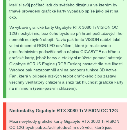
kteří si svůj počítač ladí do světlého dizajnu a ve kterém by
tmavé provedení grafické karty vypadalo spíše jako pěst na
oko.
Ve výbavě grafické karty Gigabyte RTX 3080 Ti VISION OC
12G nechybí nic, bez čeho byste se při hraní počítačových her
nemohli nezbytně obejít. Navíc pak tento VISION nabízí také
velmi decentní RGB LED osvětlení, které je realizováno
prostřednictvím podsvětleného nápisu GIGABYTE na hřbetu
grafické karty, jehož barvy a efekty si můžete pomocí nástroje
Gigabyte AORUS Engine (RGB Fusion) nastavit dle své libosti.
Výrobce pak nezapomněl ani na podporu funkce 3D Active
Fan, která v případě nízkých teplot grafického čipu zastaví
všechny ventilátory chlazení a sníží tak hlučnost grafické karty
na minimum (semi-pasivní chlazení).
Nedostatky Gigabyte RTX 3080 Ti VISION OC 12G
Mezi nevýhody grafické karty Gigabyte RTX 3080 Ti VISION
OC 12G bych pak zařadil především dvě věci, které jsou