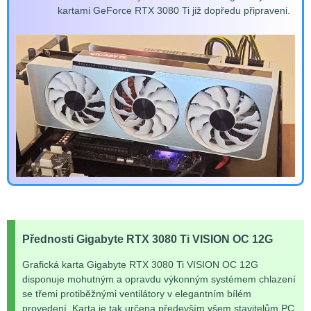
kartami GeForce RTX 3080 Ti již dopředu připraveni.
Přednosti Gigabyte RTX 3080 Ti VISION OC 12G
Grafická karta Gigabyte RTX 3080 Ti VISION OC 12G
disponuje mohutným a opravdu výkonným systémem chlazení
se třemi protiběžnými ventilátory v elegantním bílém
provedení. Karta je tak určena především všem stavitelům PC,