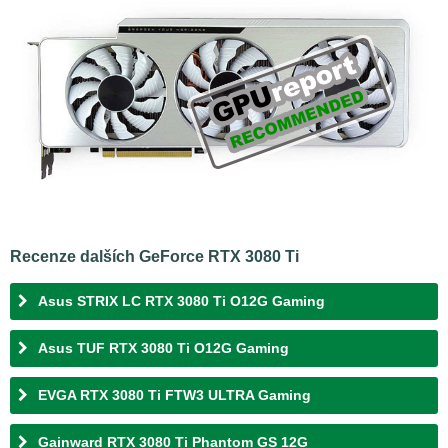
Recenze dalších GeForce RTX 3080 Ti
Asus STRIX LC RTX 3080 Ti O12G Gaming
Asus TUF RTX 3080 Ti O12G Gaming
EVGA RTX 3080 Ti FTW3 ULTRA Gaming
Gainward RTX 3080 Ti Phantom GS 12G