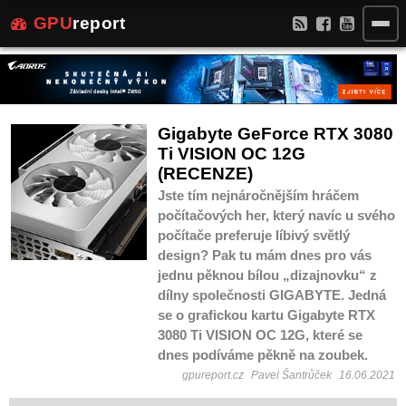
GPU
report
Gigabyte GeForce RTX 3080
Ti VISION OC 12G
(RECENZE)
Jste tím nejnáročnějším hráčem
počítačových her, který navíc u svého
počítače preferuje líbivý světlý
design? Pak tu mám dnes pro vás
jednu pěknou bílou „dizajnovku“ z
dílny společnosti GIGABYTE. Jedná
se o grafickou kartu Gigabyte RTX
3080 Ti VISION OC 12G, které se
dnes podíváme pěkně na zoubek.
gpureport.cz
Pavel Šantrůček
16.06.2021