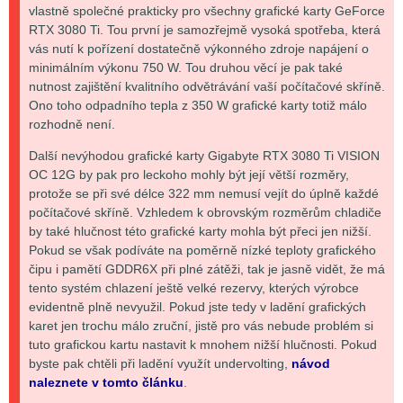
vlastně společné prakticky pro všechny grafické karty GeForce
RTX 3080 Ti. Tou první je samozřejmě vysoká spotřeba, která
vás nutí k pořízení dostatečně výkonného zdroje napájení o
minimálním výkonu 750 W. Tou druhou věcí je pak také
nutnost zajištění kvalitního odvětrávání vaší počítačové skříně.
Ono toho odpadního tepla z 350 W grafické karty totiž málo
rozhodně není.
Další nevýhodou grafické karty Gigabyte RTX 3080 Ti VISION
OC 12G by pak pro leckoho mohly být její větší rozměry,
protože se při své délce 322 mm nemusí vejít do úplně každé
počítačové skříně. Vzhledem k obrovským rozměrům chladiče
by také hlučnost této grafické karty mohla být přeci jen nižší.
Pokud se však podíváte na poměrně nízké teploty grafického
čipu i pamětí GDDR6X při plné zátěži, tak je jasně vidět, že má
tento systém chlazení ještě velké rezervy, kterých výrobce
evidentně plně nevyužil. Pokud jste tedy v ladění grafických
karet jen trochu málo zruční, jistě pro vás nebude problém si
tuto grafickou kartu nastavit k mnohem nižší hlučnosti. Pokud
byste pak chtěli při ladění využít undervolting,
návod
naleznete v tomto článku
.