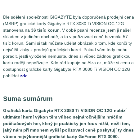
Dle sdělení společnosti GIGABYTE byla doporučená prodejní cena
(MSRP) grafické karty Gigabyte RTX 3080 Ti VISION OC 12G
stanovena na
36 tisíc koru
n. V době psaní recenze jsem ji našel
skladem v jediném obchodě, a to v pořizovací ceně bezmála 57
tisíc korun. Sami si tak můžete udělat obrázek o tom, kde končí ty
největší zisky z prodejů grafických karet. Pokud vám tedy mohu
poradit, jestli vyloženě nemusíte, dnes si vůbec žádnou grafickou
kartu raději nepořizujte. Kdo rád kupuje na Alza.cz, může si cenu a
dostupnost grafické karty Gigabyte RTX 3080 Ti VISION OC 12G
pohlídat
zde
.
Suma sumárum
Grafická karta Gigabyte RTX 3080 Ti VISION OC 12G nabízí
ultimátní herní výkon těm vůbec nejnáročnějším hráčům
počítačových her, který je prakticky jen fous nižší, nežli ten,
jaký nám při mnohem vyšší pořizovací ceně poskytují ty dnes
vůbec nejvýkonnější grafické karty GeForce RTX 3090.