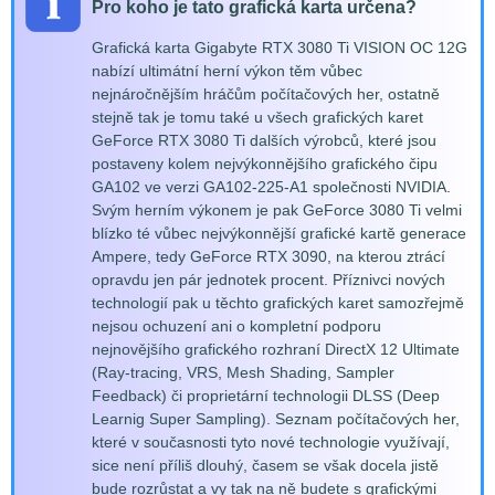
Pro koho je tato grafická karta určena?
Grafická karta Gigabyte RTX 3080 Ti VISION OC 12G
nabízí ultimátní herní výkon těm vůbec
nejnáročnějším hráčům počítačových her, ostatně
stejně tak je tomu také u všech grafických karet
GeForce RTX 3080 Ti dalších výrobců, které jsou
postaveny kolem nejvýkonnějšího grafického čipu
GA102 ve verzi GA102-225-A1 společnosti NVIDIA.
Svým herním výkonem je pak GeForce 3080 Ti velmi
blízko té vůbec nejvýkonnější grafické kartě generace
Ampere, tedy GeForce RTX 3090, na kterou ztrácí
opravdu jen pár jednotek procent. Příznivci nových
technologií pak u těchto grafických karet samozřejmě
nejsou ochuzení ani o kompletní podporu
nejnovějšího grafického rozhraní DirectX 12 Ultimate
(Ray-tracing, VRS, Mesh Shading, Sampler
Feedback) či proprietární technologii DLSS (Deep
Learnig Super Sampling). Seznam počítačových her,
které v současnosti tyto nové technologie využívají,
sice není příliš dlouhý, časem se však docela jistě
bude rozrůstat a vy tak na ně budete s grafickými