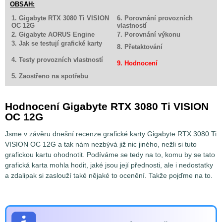
OBSAH:
1. Gigabyte RTX 3080 Ti VISION
6. Porovnání provozních
OC 12G
vlastností
2. Gigabyte AORUS Engine
7. Porovnání výkonu
3. Jak se testují grafické karty
8. Přetaktování
4. Testy provozních vlastností
9. Hodnocení
5. Zaostřeno na spotřebu
Hodnocení Gigabyte RTX 3080 Ti VISION
OC 12G
Jsme v závěru dnešní recenze grafické karty Gigabyte RTX 3080 Ti
VISION OC 12G a tak nám nezbývá již nic jiného, nežli si tuto
grafickou kartu ohodnotit. Podíváme se tedy na to, komu by se tato
grafická karta mohla hodit, jaké jsou její přednosti, ale i nedostatky
a zdalipak si zaslouží také nějaké to ocenění. Takže pojďme na to.