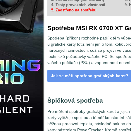
4. Testy provozních vlastností
9. 
5. Zaostřeno na spotřebu
Spotřeba MSI RX 6700 XT G
Spotřeba (příkon) rozhodně patří k těm vůbe
u grafické karty totiž není jen o tom, kolik „p
náročných činnostech, což se projeví ve vaše
technické požadavky vašeho PC. Se spotřebo
vašeho počítače (PSU) a zapomenout nesmím
Jak se měří spotřeba grafických karet?
VGA a odběrná místa
Špičková spotřeba
Pro měření spotřeby grafických karet a jejic
karty vytěžuje spojitou a téměř konstantní zá
běžnou pracovní teplotu, následně pak po d
karty nástrojem PowerTracker. Kromě spotře