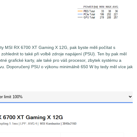
rty MSI RX 6700 XT Gaming X 12G, pak byste měli počítat s
ohlednit to také při volbě zdroje napájení (PSU). Ten by pak měl
né grafické karty, ale také pro váš procesor, zbytek systému a
vu. Doporučený PSU o výkonu minimálně 650 W by tedy měl více jak