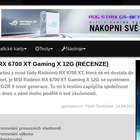
afické karty
Testy
Nástroje
RX 6700 XT Gaming X 12G (RECENZE)
artou z nové řady Radeonů RX 6700 XT, která se mi dostala do
ort, je MSI Radeon RX 6700 XT Gaming X 12G se systémem
OZR 8 nové generace. Tu mi k testům zapůjčila společnost
ak dnes s vámi mohu podělit o své zkušenosti.
gpureport.cz
Pavel Šantrůček
28.04.2021
Porovnání provozních vlastností
Porovnání výkonu
Přetaktování