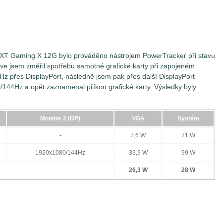
 XT Gaming X 12G bylo prováděno nástrojem PowerTracker při stavu
íve jsem změřil spotřebu samotné grafické karty při zapojeném
z přes DisplayPort, následně jsem pak přes další DisplayPort
/144Hz a opět zaznamenal příkon grafické karty. Výsledky byly
Monitor 2 (DP)
VGA
Systém
-
7,6 W
71 W
1920x1080/144Hz
33,9 W
99 W
26,3 W
28 W