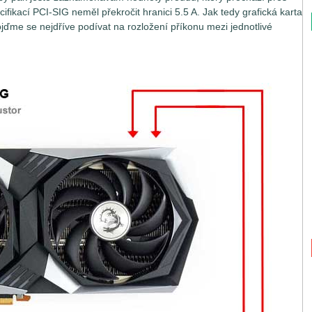
fikací PCI-SIG neměl překročit hranici 5.5 A. Jak tedy grafická karta
e se nejdříve podívat na rozložení příkonu mezi jednotlivé
tak jednoduchou záležitostí, jak by se na první pohled mohlo zdát.
nejsou napájeny jen z jednoho jediného místa, ale hnedle z
konné grafické karty si vystačí se základním napájením přes
Graphics), která přes dvě nezávislé větve 3.3V a 12V může dodat
66 W na větvi PEG 12V), výkonnější grafické karty potřebují
ní přes PEG musejí využívat ještě další pomocné zdroje