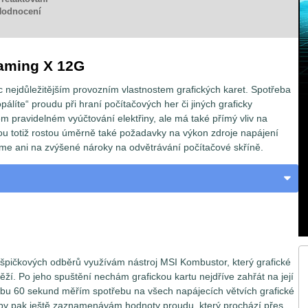
Hodnocení
aming X 12G
c nejdůležitějším provozním vlastnostem grafických karet. Spotřeba
ropálíte“ proudu při hraní počítačových her či jiných graficky
m pravidelném vyúčtování elektřiny, ale má také přímý vliv na
u totiž rostou úměrně také požadavky na výkon zdroje napájení
e ani na zvýšené nároky na odvětrávání počítačové skříně.
h špičkových odběrů využívám nástroj MSI Kombustor, který grafické
těží. Po jeho spuštění nechám grafickou kartu nejdříve zahřát na její
obu 60 sekund měřím spotřebu na všech napájecích větvích grafické
by pak ještě zaznamenávám hodnoty proudu, který prochází přes