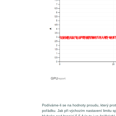
Podíváme-li se na hodnoty proudu, který prot
pořádku. Jak při výchozím nastavení limitu s
hluboko pod hranicí 5,5 A (a to i ve špičkách)