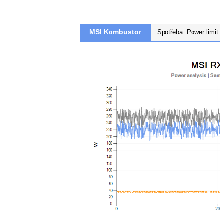
MSI Kombustor
Měření špičkové spotřeby a proudu na je
senzorů
Voltage/Current Bricklet 2.0
spo
uvedeno jinak, pak senzory jsou nastaven
(sampling) a za výslednou hodnotu je brá
Zjednodušeně řečeno, vynesené hodnoty 
napětí/proudu/spotřeby v časovém interva