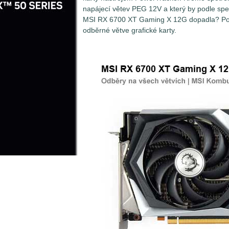
napájecí větev PEG 12V a který by podle speci
MSI RX 6700 XT Gaming X 12G dopadla? Pojďm
odběrné větve grafické karty.
Měření spotřeby grafických karet není až 
Problém spočívá v tom, že grafické karty 
několika najednou. Zatímco ty nejméně vý
sběrnici PCI Express (PEG - PCI Express 
grafické kartě maximálně 75W (respektive 
energie mnohem více. Ty pak krom napáje