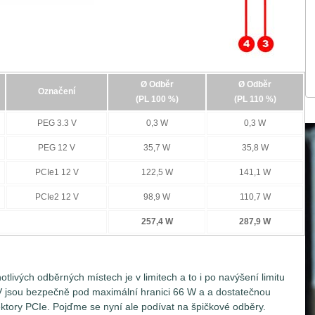
ktorů PCIe 12V (6-pin / 8-pin / 12-pin). Znamená to tedy, že
nimálně na dvou a maximálně na pěti odběrných místech najednou
onektory daná grafická karta disponuje. Jednotlivé větve
EG 12V, PCIe 12V (konektor 1-3).
Ø Odběr
Ø Odběr
Označení
(PL 100 %)
(PL 110 %)
PEG 3.3 V
0,3 W
0,3 W
PEG 12 V
35,7 W
35,8 W
PCIe1 12 V
122,5 W
141,1 W
PCIe2 12 V
98,9 W
110,7 W
257,4 W
287,9 W
livých odběrných místech je v limitech a to i po navýšení limitu
jsou bezpečně pod maximální hranici 66 W a a dostatečnou
ektory PCIe. Pojďme se nyní ale podívat na špičkové odběry.