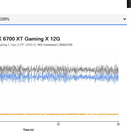
dnotlivých odběrných místech je prováděno pomocí měřících
lečnosti TinkerForge s přesností 0,5%. Pokud není v článku
y na odečítání hodnot napětí/proud/spotřeba v intervalu 1,1ms
n průměr ze 4 takto zaznamenaných vzorků (Low-pass filter).
v grafech tedy představují průměrnou hodnotu
lu 4,4 ms.