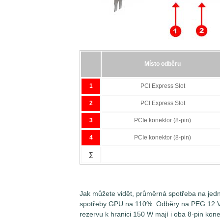
napájení, a to pomocí 1-3 napájecích kone
spotřebu grafické karty musíme měřit mi
podle toho, kolika pomocnými napájecími k
napájení pak nesou označení PEG 3.3V, P
Měření špičkových odběrů (Peak)
Místo odběru
1
PCI Express Slot
2
PCI Express Slot
3
PCIe konektor (8-pin)
4
PCIe konektor (8-pin)
∑
Jak můžete vidět, průměrná spotřeba na jednot
spotřeby GPU na 110%. Odběry na PEG 12 V 
rezervu k hranici 150 W mají i oba 8-pin kon