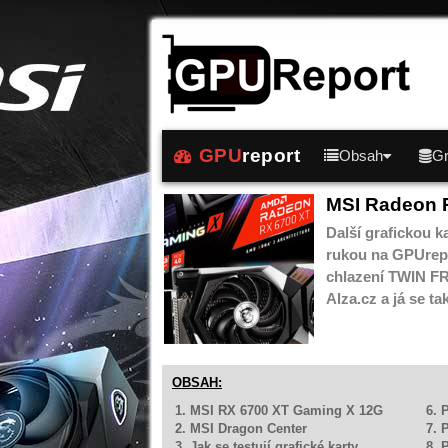
GPU
report
Obsah
Gr
MSI Radeon 
Další grafickou k
rukou na GPUrep
chlazení TWIN FR
Alza.cz a já se t
OBSAH:
1. MSI RX 6700 XT Gaming X 12G
6. 
2. MSI Dragon Center
7. 
3. Jak se testují grafické karty
8. 