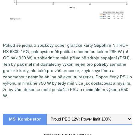
Pokud se jedná o špičkový odběr grafické karty Sapphire NITRO+
RX 6800 16G, pak byste měli počítat s hodnotou kolem 285 W (při
OC pak 320 W) a zohlednit to také při volbě zdroje napájení (PSU).
Ten by pak měl mít dostatečný výkon nejen pro potřeby samotné
grafické karty, ale také pro váš procesor, zbytek systému a
zapomenout nesmíte ani na nějakou tu rezervu. Doporučený PSU o
výkonu minimálně 750 W by tedy měl více jak dostačovat a myslím,
že by vám dokonce mohl postačit i PSU o minimálním výkonu 650
W.
MSI Kombustor