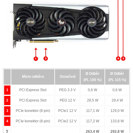
základním napájením přes sběrnici PCI Express (PEG - PCI
Express Graphics), která přes dvě nezávislé větve 3.3V a
12V může dodat grafické kartě maximálně 75W (respektive
66 W na větvi PEG 12V), výkonnější grafické karty potřebují
energie mnohem více. Ty pak krom napájení přes PEG
musejí využívat ještě další pomocné zdroje napájení, a to
pomocí 1-3 napájecích konektorů PCIe 12V (6-pin / 8-pin /
12-pin). Znamená to tedy, že spotřebu grafické karty musíme
měřit minimálně na dvou a maximálně na pěti odběrných
místech najednou podle toho, kolika pomocnými napájecími
konektory daná grafická karta disponuje. Jednotlivé větve
napájení pak nesou označení PEG 3.3V, PEG 12V, PCIe 12V
Ø Odběr
Ø Odběr
(konektor 1-3).
Místo odběru
Označení
(PL 100 %)
(PL 115 %)
Měření špičkových odběrů (Peak)
1
PCI Express Slot
PEG 3.3 V
0,6 W
0,6 W
2
PCI Express Slot
PEG 12 V
28,5 W
29,4 W
3
PCIe konektor (8-pin)
PCIe1 12 V
117,1 W
129,0 W
4
PCIe konektor (8-pin)
PCIe2 12 V
117,2 W
133,8 W
∑
263,4 W
292,8 W