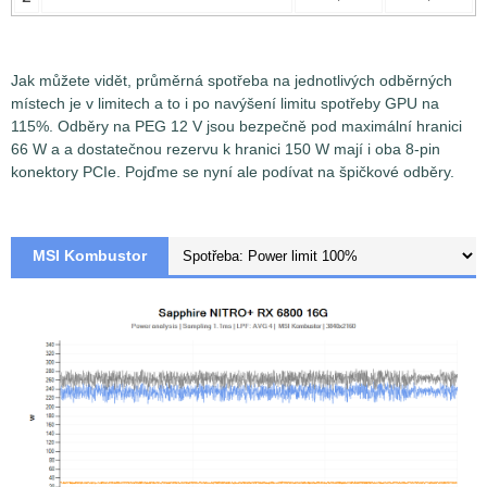
Jak můžete vidět, průměrná spotřeba na jednotlivých odběrných
místech je v limitech a to i po navýšení limitu spotřeby GPU na
115%. Odběry na PEG 12 V jsou bezpečně pod maximální hranici
Měření špičkové spotřeby a proudu na jednotlivých
66 W a a dostatečnou rezervu k hranici 150 W mají i oba 8-pin
odběrných místech je prováděno pomocí měřících senzorů
konektory PCIe. Pojďme se nyní ale podívat na špičkové odběry.
Voltage/Current Bricklet 2.0
společnosti TinkerForge s
přesností 0,5%. Pokud není v článku uvedeno jinak, pak
senzory jsou nastaveny na odečítání hodnot
napětí/proud/spotřeba v intervalu 1,1ms (sampling) a za
MSI Kombustor
výslednou hodnotu je brán průměr ze 4 takto
zaznamenaných vzorků (Low-pass filter). Zjednodušeně
řečeno, vynesené hodnoty v grafech tedy představují
průměrnou hodnotu napětí/proudu/spotřeby v časovém
intervalu 4,4 ms.