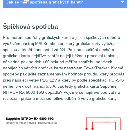
Jak se měří spotřeba grafických karet?
VGA a odběrná místa
Špičková spotřeba
Pro měření spotřeby grafických karet a jejich špičkových odběrů
využívám nástroj MSI Kombustor, který grafické karty vytěžuje
spojitou a téměř konstantní zátěží. Po jeho spuštění nechám
grafickou kartu nejdříve zahřát na její běžnou pracovní teplotu,
následně pak po dobu 60 sekund měřím spotřebu na všech
napájecích větvích grafické karty nástrojem PowerTracker. Kromě
spotřeby pak ještě zaznamenávám hodnoty proudu, který prochází
přes napájecí větev PEG 12V a který by podle specifikací PCI-SIG
neměl překročit hranici 5.5 A. Jak tedy grafická karta Sapphire
NITRO+ RX 6800 16G dopadla? Pojďme se nejdříve podívat na
rozložení příkonu mezi jednotlivé odběrné větve grafické karty.
Měření spotřeby grafických karet není až tak jednoduchou
záležitostí, jak by se na první pohled mohlo zdát. Problém
spočívá v tom, že grafické karty nejsou napájeny jen z
jednoho jediného místa, ale hnedle z několika najednou.
Zatímco ty nejméně výkonné grafické karty si vystačí se