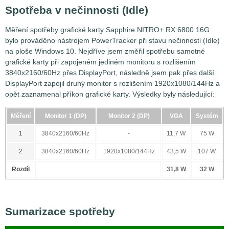
Spotřeba v nečinnosti (Idle)
Měření spotřeby grafické karty Sapphire NITRO+ RX 6800 16G
bylo prováděno nástrojem PowerTracker při stavu nečinnosti (Idle)
na ploše Windows 10. Nejdříve jsem změřil spotřebu samotné
grafické karty při zapojeném jediném monitoru s rozlišením
3840x2160/60Hz přes DisplayPort, následně jsem pak přes další
DisplayPort zapojil druhý monitor s rozlišením 1920x1080/144Hz a
opět zaznamenal příkon grafické karty. Výsledky byly následující:
Měření
Monitor 1 (DP)
Monitor 2 (DP)
VGA
Systém
1
3840x2160/60Hz
-
11,7 W
75 W
2
3840x2160/60Hz
1920x1080/144Hz
43,5 W
107 W
Rozdíl
31,8 W
32 W
Sumarizace spotřeby