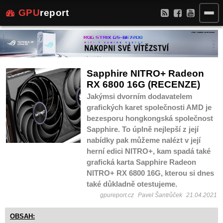
GPU
report
Sapphire NITRO+ Radeon
RX 6800 16G (RECENZE)
Jakýmsi dvorním dodavatelem
grafických karet společnosti AMD je
bezesporu hongkongská společnost
Sapphire. To úplně nejlepší z její
nabídky pak můžeme nalézt v její
herní edici NITRO+, kam spadá také
grafická karta Sapphire Radeon
NITRO+ RX 6800 16G, kterou si dnes
také důkladně otestujeme.
gpureport.cz
Pavel Šantrůček
21.04.2021
OBSAH: