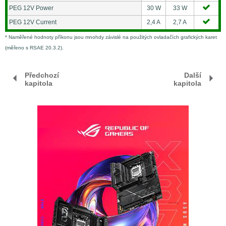
PEG 12V Power
30 W
33 W
PEG 12V Current
2,4 A
2,7 A
* Naměřené hodnoty příkonu jsou mnohdy závislé na použitých ovladačích grafických karet
(měřeno s RSAE 20.3.2).
Předchozí
Další
kapitola
kapitola