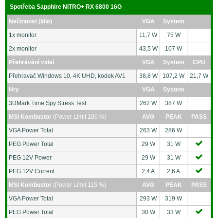
Spotřeba Sapphire NITRO+ RX 6800 16G
Nečinnost (Idle)
VGA
System
1x monitor
11,7 W
75 W
2x monitor
43,5 W
107 W
Přehrávání videí
VGA
System
CPU
Přehravač Windows 10, 4K UHD, kodek AV1
38,8 W
107,2 W
21,7 W
Hry
VGA
System
3DMark Time Spy Stress Test
262 W
387 W
MSI Kombustor
(Power Limit 100 %)
AVG
PEAK
PASS
VGA Power Total
263 W
286 W
PEG Power Total
29 W
31 W
PEG 12V Power
29 W
31 W
PEG 12V Current
2,4 A
2,6 A
MSI Kombustor
(Power Limit 115 %)
AVG
PEAK
PASS
VGA Power Total
293 W
319 W
PEG Power Total
30 W
33 W