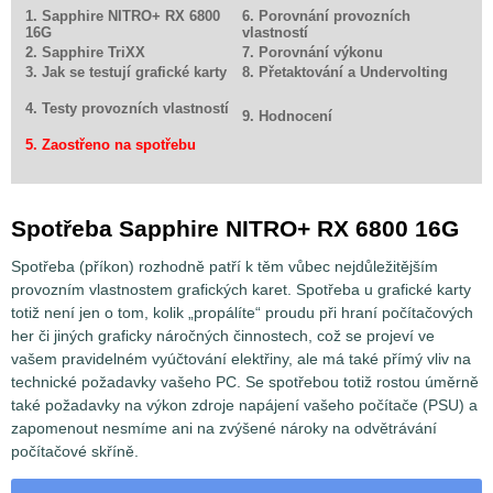
1. Sapphire NITRO+ RX 6800
6. Porovnání provozních
16G
vlastností
2. Sapphire TriXX
7. Porovnání výkonu
3. Jak se testují grafické karty
8. Přetaktování a Undervolting
4. Testy provozních vlastností
9. Hodnocení
5. Zaostřeno na spotřebu
Spotřeba Sapphire NITRO+ RX 6800 16G
Spotřeba (příkon) rozhodně patří k těm vůbec nejdůležitějším
provozním vlastnostem grafických karet. Spotřeba u grafické karty
totiž není jen o tom, kolik „propálíte“ proudu při hraní počítačových
her či jiných graficky náročných činnostech, což se projeví ve
vašem pravidelném vyúčtování elektřiny, ale má také přímý vliv na
technické požadavky vašeho PC. Se spotřebou totiž rostou úměrně
také požadavky na výkon zdroje napájení vašeho počítače (PSU) a
zapomenout nesmíme ani na zvýšené nároky na odvětrávání
počítačové skříně.