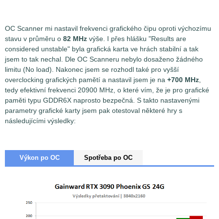
OC Scanner mi nastavil frekvenci grafického čipu oproti výchozímu
stavu v průměru o
82 MHz
výše. I přes hlášku "Results are
considered unstable" byla grafická karta ve hrách stabilní a tak
jsem to tak nechal. Dle OC Scanneru nebylo dosaženo žádného
limitu (No load). Nakonec jsem se rozhodl také pro vyšší
overclocking grafických pamětí a nastavil jsem je na
+700 MHz
,
tedy efektivní frekvenci 20900 MHz, o které vím, že je pro grafické
paměti typu GDDR6X naprosto bezpečná. S takto nastavenými
parametry grafické karty jsem pak otestoval některé hry s
následujícími výsledky:
Výkon po OC
Spotřeba po OC