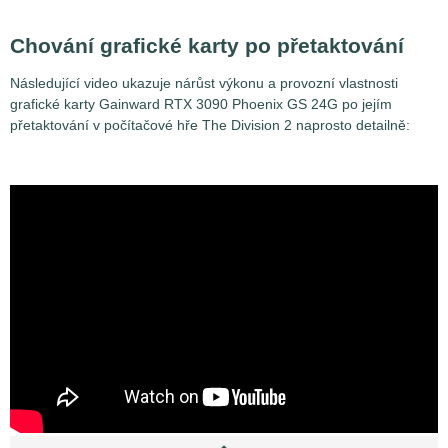
Chování grafické karty po přetaktování
Následující video ukazuje nárůst výkonu a provozní vlastnosti
grafické karty Gainward RTX 3090 Phoenix GS 24G po jejím
přetaktování v počítačové hře The Division 2 naprosto detailně: