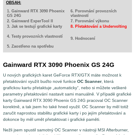
OBSAH:
1. Gainward RTX 3090 Phoenix
6. Porovnání provozních
GS 24G
vlastností
2. Gainward ExperTool II
7. Porovnání výkonu
3. Jak se testují grafické karty
8. Přetaktování a Undervolting
4. Testy provozních vlastností
9. Hodnocení
5. Zaostřeno na spotřebu
Gainward RTX 3090 Phoenix GS 24G
U nových grafických karet GeForce RTX/GTX máte možnost k
přetaktování využít buďto nové funkce
OC Scanner
, která
grafickou kartu přetaktuje „automaticky“, nebo si můžete veškeré
parametry přetaktování nastavit sami manuálně. V případě grafické
karty Gainward RTX 3090 Phoenix GS 24G pracoval OC Scanner
korektně, a tak jsem ho také hned využil. OC Scanner by měl totiž
zaručit naprostou stabilitu grafické karty i po jejím přetaktování a
dokonce by měl umět přetaktovat i grafické paměti.
Nežli jsem spustil samotný OC Scanner v nástroji MSI Afterburner,