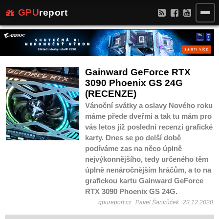
GPU
report
Gainward GeForce RTX
3090 Phoenix GS 24G
(RECENZE)
Vánoční svátky a oslavy Nového roku
máme přede dveřmi a tak tu mám pro
vás letos již poslední recenzi grafické
karty. Dnes se po delší době
podíváme zas na něco úplně
nejvýkonnějšího, tedy určeného těm
úplně nenáročnějším hráčům, a to na
grafickou kartu Gainward GeForce
RTX 3090 Phoenix GS 24G.
gpureport.cz
Pavel Šantrůček
23.12.2020