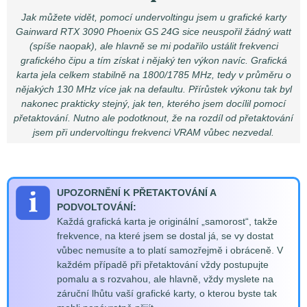
Jak můžete vidět, pomocí undervoltingu jsem u grafické karty
Gainward RTX 3090 Phoenix GS 24G sice neuspořil žádný watt
(spíše naopak), ale hlavně se mi podařilo ustálit frekvenci
grafického čipu a tím získat i nějaký ten výkon navíc. Grafická
karta jela celkem stabilně na 1800/1785 MHz, tedy v průměru o
nějakých 130 MHz více jak na defaultu. Přírůstek výkonu tak byl
nakonec prakticky stejný, jak ten, kterého jsem docílil pomocí
přetaktování. Nutno ale podotknout, že na rozdíl od přetaktování
jsem při undervoltingu frekvenci VRAM vůbec nezvedal.
UPOZORNĚNÍ K PŘETAKTOVÁNÍ A
PODVOLTOVÁNÍ:
Každá grafická karta je originální „samorost“, takže
frekvence, na které jsem se dostal já, se vy dostat
vůbec nemusíte a to platí samozřejmě i obráceně. V
každém případě při přetaktování vždy postupujte
pomalu a s rozvahou, ale hlavně, vždy myslete na
záruční lhůtu vaší grafické karty, o kterou byste tak