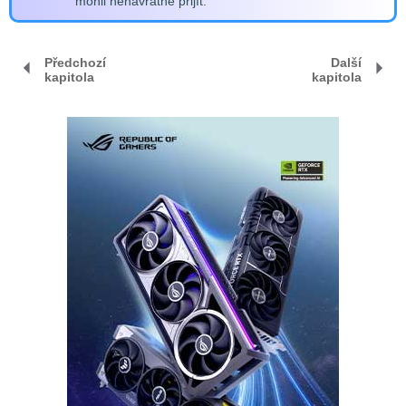
mohli nenávratně přijít.
Předchozí
Další
kapitola
kapitola