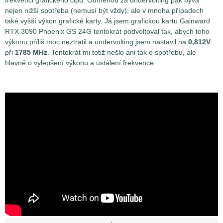
frekvenci grafického čipu. Odměnou za undervolting pak bývá
nejen nižší spotřeba (nemusí být vždy), ale v mnoha případech
také vyšší výkon grafické karty. Já jsem grafickou kartu Gainward
RTX 3090 Phoenix GS 24G tentokrát podvoltoval tak, abych toho
výkonu příliš moc neztratil a undervolting jsem nastavil na
0,812V
při
1785 MHz
. Tentokrát mi totiž nešlo ani tak o spotřebu, ale
hlavně o vylepšení výkonu a ustálení frekvence.