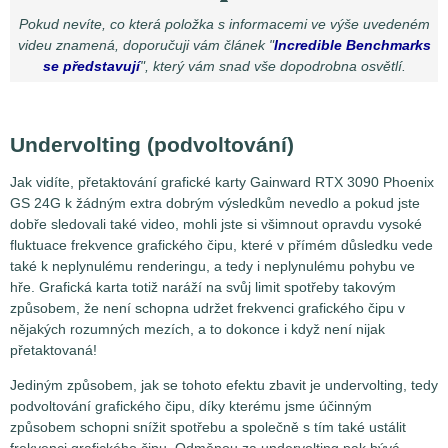
Pokud nevíte, co která položka s informacemi ve výše uvedeném
videu znamená, doporučuji vám článek "
Incredible Benchmarks
se představují
", který vám snad vše dopodrobna osvětlí.
Undervolting (podvoltování)
Jak vidíte, přetaktování grafické karty Gainward RTX 3090 Phoenix
GS 24G k žádným extra dobrým výsledkům nevedlo a pokud jste
dobře sledovali také video, mohli jste si všimnout opravdu vysoké
fluktuace frekvence grafického čipu, které v přímém důsledku vede
také k neplynulému renderingu, a tedy i neplynulému pohybu ve
hře. Grafická karta totiž naráží na svůj limit spotřeby takovým
způsobem, že není schopna udržet frekvenci grafického čipu v
nějakých rozumných mezích, a to dokonce i když není nijak
přetaktovaná!
Jediným způsobem, jak se tohoto efektu zbavit je undervolting, tedy
podvoltování grafického čipu, díky kterému jsme účinným
způsobem schopni snížit spotřebu a společně s tím také ustálit