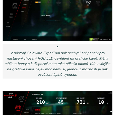
V nástroji Gainward ExperTool pak nechybí ani panely pro
nastavení chování RGB LED osvětlení na grafické kartě. Měnit
můžete barvy a k dispozici máte také několik efektů. Kdo světýlka
na grafické kartě nějak moc nemusí, jednou z možností je pak
osvětlení úplně vypnout.