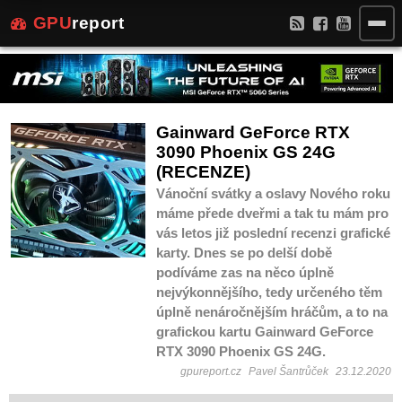
GPU
report
Gainward GeForce RTX
3090 Phoenix GS 24G
(RECENZE)
Vánoční svátky a oslavy Nového roku
máme přede dveřmi a tak tu mám pro
vás letos již poslední recenzi grafické
karty. Dnes se po delší době
podíváme zas na něco úplně
nejvýkonnějšího, tedy určeného těm
úplně nenáročnějším hráčům, a to na
grafickou kartu Gainward GeForce
RTX 3090 Phoenix GS 24G.
gpureport.cz
Pavel Šantrůček
23.12.2020