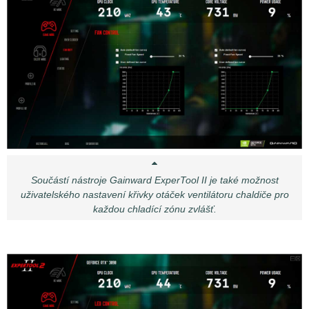
Součástí nástroje Gainward ExperTool II je také možnost
uživatelského nastavení křivky otáček ventilátoru chaldiče pro
každou chladící zónu zvlášť.