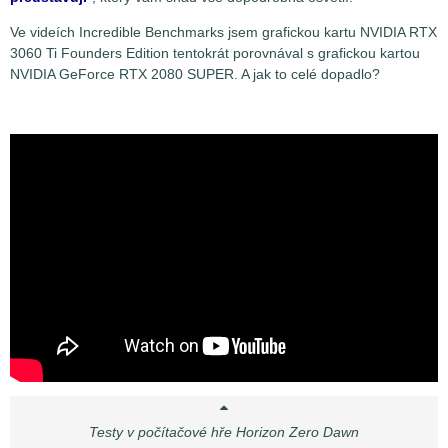
Ve videích Incredible Benchmarks jsem grafickou kartu NVIDIA RTX
3060 Ti Founders Edition tentokrát porovnával s grafickou kartou
NVIDIA GeForce RTX 2080 SUPER. A jak to celé dopadlo?
Testy v počítačové hře Horizon Zero Dawn