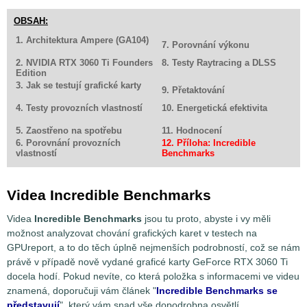
OBSAH:
1. Architektura Ampere (GA104)
7. Porovnání výkonu
2. NVIDIA RTX 3060 Ti Founders
8. Testy Raytracing a DLSS
Edition
3. Jak se testují grafické karty
9. Přetaktování
4. Testy provozních vlastností
10. Energetická efektivita
5. Zaostřeno na spotřebu
11. Hodnocení
6. Porovnání provozních
12. Příloha: Incredible
vlastností
Benchmarks
Videa Incredible Benchmarks
Videa
Incredible Benchmarks
jsou tu proto, abyste i vy měli
možnost analyzovat chování grafických karet v testech na
GPUreport, a to do těch úplně nejmenších podrobností, což se nám
právě v případě nově vydané graficé karty GeForce RTX 3060 Ti
docela hodí. Pokud nevíte, co která položka s informacemi ve videu
znamená, doporučuji vám článek "
Incredible Benchmarks se
představují
", který vám snad vše dopodrobna osvětlí.