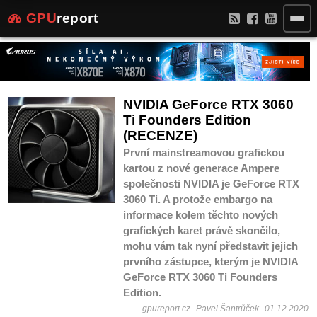
GPU
report
NVIDIA GeForce RTX 3060
Ti Founders Edition
(RECENZE)
První mainstreamovou grafickou
kartou z nové generace Ampere
společnosti NVIDIA je GeForce RTX
3060 Ti. A protože embargo na
informace kolem těchto nových
grafických karet právě skončilo,
mohu vám tak nyní představit jejich
prvního zástupce, kterým je NVIDIA
GeForce RTX 3060 Ti Founders
Edition.
gpureport.cz
Pavel Šantrůček
01.12.2020