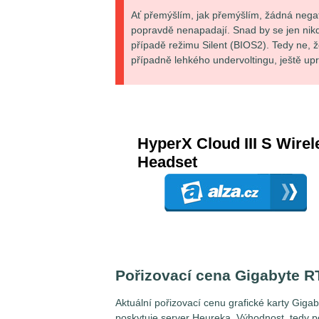
Ať přemýšlím, jak přemýšlím, žádná neg
popravdě nenapadají. Snad by se jen nikdo n
případě režimu Silent (BIOS2). Tedy ne, ž
případně lehkého undervoltingu, ještě up
Pořizovací cena Gigabyte 
Aktuální pořizovací cenu grafické karty Gi
poskytuje server Heureka. Výhodnost, tedy p