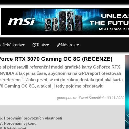
afické karty
Testy
Nástroje
Force RTX 3070 Gaming OC 8G (RECENZE)
 si představili referenční model grafické karty GeForce RTX
NVIDIA a tak je na čase, abychom si na GPUreport otestovali
nereferenci“. Jako první se mi do rukou dostala grafická karta
0 Gaming OC 8G, a tak si ji tedy pojďme představit
gpureport.cz
Pavel Šantrůček
03.11.2020
6. Porovnání provozních vlastností
7. Porovnání výkonu
8. Přetaktování