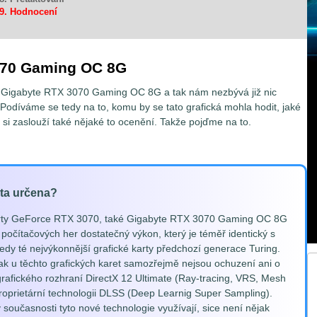
9. Hodnocení
070 Gaming OC 8G
y Gigabyte RTX 3070 Gaming OC 8G a tak nám nezbývá již nic
t. Podíváme se tedy na to, komu by se tato grafická mohla hodit, jaké
ak si zaslouží také nějaké to ocenění. Takže pojďme na to.
rta určena?
karty GeForce RTX 3070, také Gigabyte RTX 3070 Gaming OC 8G
očítačových her dostatečný výkon, který je téměř identický s
y té nejvýkonnější grafické karty předchozí generace Turing.
pak u těchto grafických karet samozřejmě nejsou ochuzení ani o
rafického rozhraní DirectX 12 Ultimate (Ray-tracing, VRS, Mesh
oprietární technologii DLSS (Deep Learnig Super Sampling).
současnosti tyto nové technologie využívají, sice není nějak