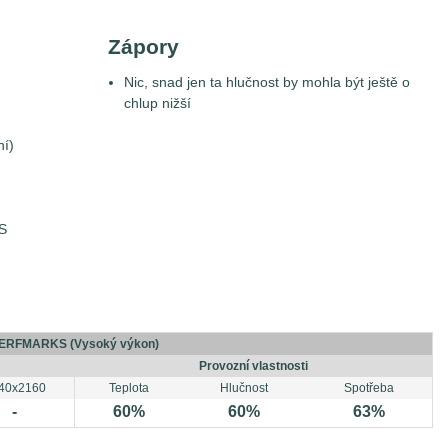
Zápory
Nic, snad jen ta hlučnost by mohla být ještě o
chlup nižší
ní)
SS
ERFMARKS (Vysoký výkon)
Provozní vlastnosti
40x2160
Teplota
Hlučnost
Spotřeba
-
60%
60%
63%