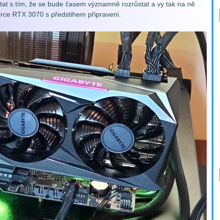
tat s tím, že se bude časem významně rozrůstat a vy tak na ně
rce RTX 3070 s předstihem připraveni.