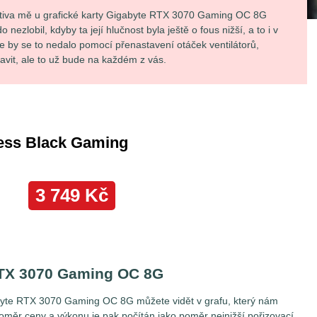
ativa mě u grafické karty Gigabyte RTX 3070 Gaming OC 8G
ezlobil, kdyby ta její hlučnost byla ještě o fous nižší, a to i v
e by se to nedalo pomocí přenastavení otáček ventilátorů,
ravit, ale to už bude na každém z vás.
RTX 3070 Gaming OC 8G
gabyte RTX 3070 Gaming OC 8G můžete vidět v grafu, který nám
oměr ceny a výkonu je pak počítán jako poměr nejnižší pořizovací