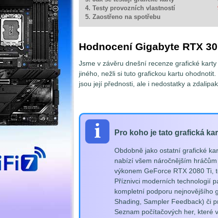
4. Testy provozních vlastností
5. Zaostřeno na spotřebu
Hodnocení Gigabyte RTX 3
Jsme v závěru dnešní recenze grafické kart
jiného, nežli si tuto grafickou kartu ohodnoti
jsou její přednosti, ale i nedostatky a zdalip
Pro koho je tato grafická ka
Obdobně jako ostatní grafické 
nabízí všem náročnějším hráčům p
výkonem GeForce RTX 2080 Ti, ted
Příznivci moderních technologií 
kompletní podporu nejnovějšího g
Shading, Sampler Feedback) či pr
Seznam počítačových her, které v 