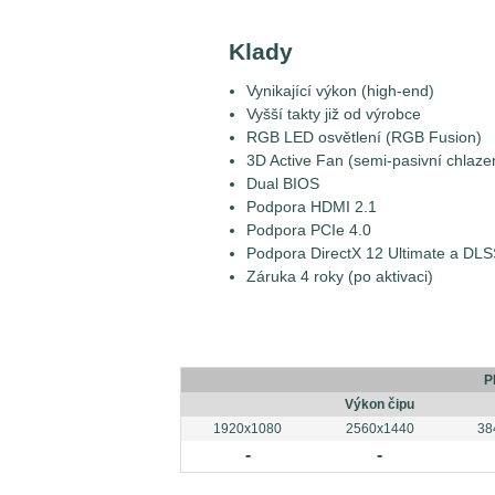
Klady
Vynikající výkon (high-end)
Vyšší takty již od výrobce
RGB LED osvětlení (RGB Fusion)
3D Active Fan (semi-pasivní chlaze
Dual BIOS
Podpora HDMI 2.1
Podpora PCIe 4.0
Podpora DirectX 12 Ultimate a DL
Záruka 4 roky (po aktivaci)
P
Výkon čipu
1920x1080
2560x1440
38
-
-