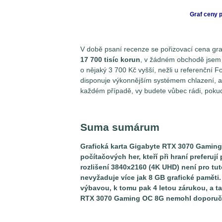
Graf ceny 
V době psaní recenze se pořizovací cena g
17 700 tisíc korun
, v žádném obchodě jsem j
o nějaký 3 700 Kč vyšší, nežli u referenční 
disponuje výkonnějším systémem chlazení, ale
každém případě, vy budete vůbec rádi, poku
Suma sumárum
Grafická karta Gigabyte RTX 3070 Gaming
počítačových her, kteří při hraní preferu
rozlišení 3840x2160 (4K UHD) není pro tuto
nevyžaduje více jak 8 GB grafické paměti
výbavou, k tomu pak 4 letou zárukou, a t
RTX 3070 Gaming OC 8G nemohl doporuči