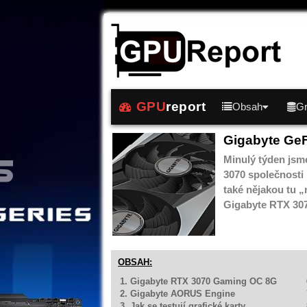
GPU
report
Obsah
Gr
Gigabyte Ge
Minulý týden jsme
3070 společnosti 
také nějakou tu „
Gigabyte RTX 307
OBSAH:
1. Gigabyte RTX 3070 Gaming OC 8G
2. Gigabyte AORUS Engine
3. Jak se testují grafické karty