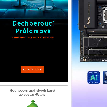
Hodnocení grafických karet
ze serveru
Alza.cz