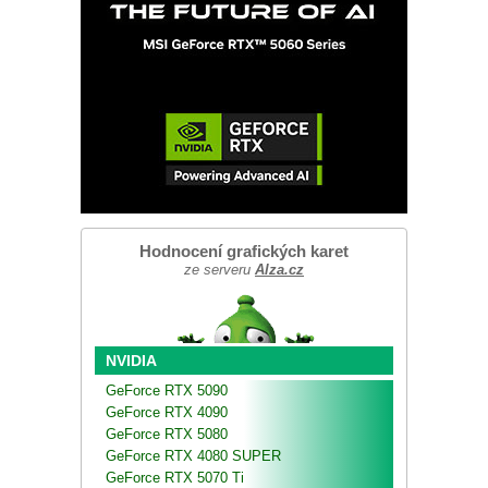
Hodnocení grafických karet
ze serveru
Alza.cz
NVIDIA
GeForce RTX 5090
GeForce RTX 4090
GeForce RTX 5080
GeForce RTX 4080 SUPER
GeForce RTX 5070 Ti