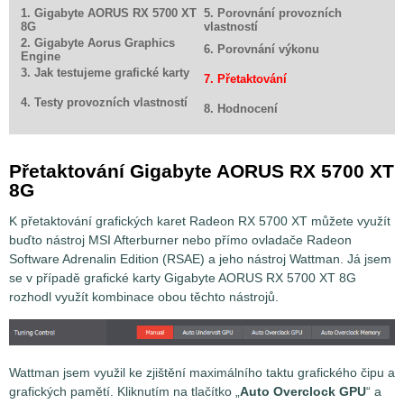
1. Gigabyte AORUS RX 5700 XT
5. Porovnání provozních
8G
vlastností
2. Gigabyte Aorus Graphics
6. Porovnání výkonu
Engine
3. Jak testujeme grafické karty
7. Přetaktování
4. Testy provozních vlastností
8. Hodnocení
Přetaktování Gigabyte AORUS RX 5700 XT
8G
K přetaktování grafických karet Radeon RX 5700 XT můžete využít
buďto nástroj MSI Afterburner nebo přímo ovladače Radeon
Software Adrenalin Edition (RSAE) a jeho nástroj Wattman. Já jsem
se v případě grafické karty Gigabyte AORUS RX 5700 XT 8G
rozhodl využít kombinace obou těchto nástrojů.
Wattman jsem využil ke zjištění maximálního taktu grafického čipu a
grafických pamětí. Kliknutím na tlačítko „
Auto Overclock GPU
“ a