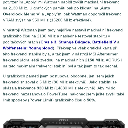
potvrzením „Apply“ mi Wattman nabídl zvýšit maximální frekvenci
na 2130 MHz. U grafických pamětí pak po kliknutí na „
Auto
Overclock Memory
“ a „Apply“mi pak Wattman doporučil frekvenci
VRAM zvýšit na 950 MHz (15200 MHz efektivně).
V nástroji Wattman jsem tedy nejdříve nastavil maximální frekvenci
grafického čipu na 2130 MHz a následně testoval stabilitu v
počítačových hrách (
Crysis 3
,
Strange Brigade
,
Battlefield V
a
Wolfenstein: Youngblood
). Překvapivě však grafická karta při
této frekvenci stabilní byla, a tak jsem v nástroji MSI Afterburner
frekvenci jádra ještě zvednul na maximálních
2150 MHz
. AORUS i
na této maximální frekvenci stabilní byl a tak jsem to tak nechal.
U grafických pamětí jsem postupoval obdobně, jen jsem jejich
frekvenci snižoval o 5 MHz (80 MHz efektivně). Jako stabilní se
ukázala frekvence
930 MHz
(14880 MHz efektivně). Aby mi do
frekvencí nezasahovalo PowerTune, nakonec jsem ještě zvýšil také
limit spotřeby (
Power Limit
) grafického čipu o
50%
.