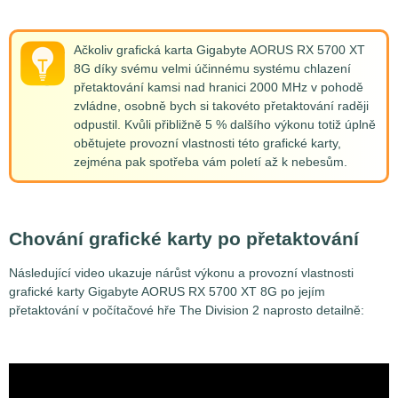
Ačkoliv grafická karta Gigabyte AORUS RX 5700 XT
8G díky svému velmi účinnému systému chlazení
přetaktování kamsi nad hranici 2000 MHz v pohodě
zvládne, osobně bych si takovéto přetaktování raději
odpustil. Kvůli přibližně 5 % dalšího výkonu totiž úplně
obětujete provozní vlastnosti této grafické karty,
zejména pak spotřeba vám poletí až k nebesům.
Chování grafické karty po přetaktování
Následující video ukazuje nárůst výkonu a provozní vlastnosti
grafické karty Gigabyte AORUS RX 5700 XT 8G po jejím
přetaktování v počítačové hře The Division 2 naprosto detailně: