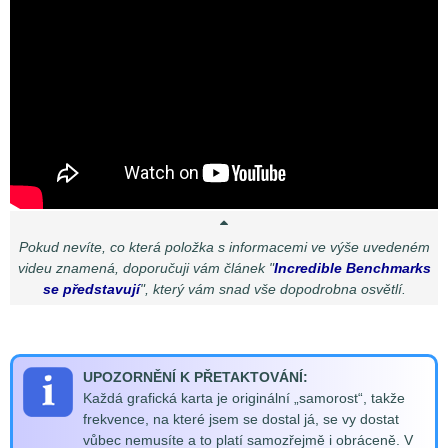
Pokud nevíte, co která položka s informacemi ve výše uvedeném
videu znamená, doporučuji vám článek "
Incredible Benchmarks
se představují
", který vám snad vše dopodrobna osvětlí.
UPOZORNĚNÍ K PŘETAKTOVÁNÍ:
Každá grafická karta je originální „samorost“, takže
frekvence, na které jsem se dostal já, se vy dostat
vůbec nemusíte a to platí samozřejmě i obráceně. V