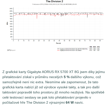
Z grafické karty Gigabyte AORUS RX 5700 XT 8G jsem díky jejímu
přetaktování získal v průměru necelých
5 %
dalšího výkonu, což
samozřejmě není nic extra. Nesmíme ale zapomenout, že tato
grafická karta nabízí již od výrobce vysoké takty, a tak pro další
taktování popravdě toho prostoru již mnoho nezbývá. Na spotřebě
celé testovací sestavy se pak toto přetaktování projevilo v
počítačové hře The Division 2 výraznými
64 W
navíc.