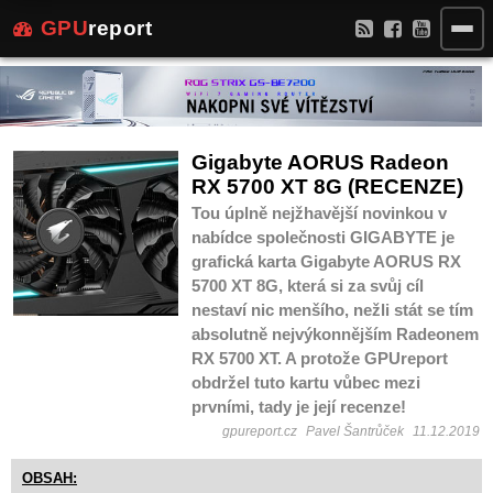
GPU
report
Gigabyte AORUS Radeon
RX 5700 XT 8G (RECENZE)
Tou úplně nejžhavější novinkou v
nabídce společnosti GIGABYTE je
grafická karta Gigabyte AORUS RX
5700 XT 8G, která si za svůj cíl
nestaví nic menšího, nežli stát se tím
absolutně nejvýkonnějším Radeonem
RX 5700 XT. A protože GPUreport
obdržel tuto kartu vůbec mezi
prvními, tady je její recenze!
gpureport.cz
Pavel Šantrůček
11.12.2019
OBSAH: