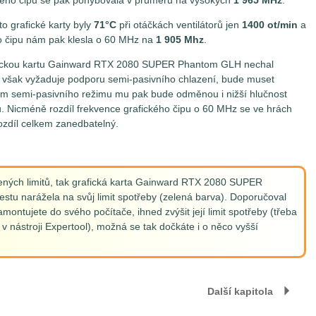
kého čipu se pak pohybovala v průměru na vysokých
1 965 MHz
.
to grafické karty byly
71°C
při otáčkách ventilátorů jen
1400 ot/min
a
o čipu nám pak klesla o 60 MHz na
1 905 Mhz
.
rafickou kartu Gainward RTX 2080 SUPER Phantom GLH nechal
však vyžaduje podporu semi-pasivního chlazení, bude muset
om semi-pasivního režimu mu pak bude odměnou i nižší hlučnost
u. Nicméně rozdíl frekvence grafického čipu o 60 MHz se ve hrách
ozdíl celkem zanedbatelný.
ených limitů, tak grafická karta Gainward RTX 2080 SUPER
tu narážela na svůj limit spotřeby (zelená barva). Doporučoval
namontujete do svého počítače, ihned zvýšit její limit spotřeby (třeba
 v nástroji Expertool), možná se tak dočkáte i o něco vyšší
Další kapitola