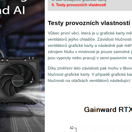
4. Testy provozních vlastností
Testy provozních vlastností
Vůbec první věcí, která je u grafické karty mě
ventilátorů jejího chladiče. Závislost hlučnos
ventilátorů grafické karty a následně pak měř
zdrojem hluku v místnosti je pouze samotná 
jsou vypnuty nebo pracují v semi-pasivním re
Díky změření této závislosti pak mohu v libov
hlučnost grafické karty. V případě grafick
hlučnosti na otáčkách ventilátorů následující: