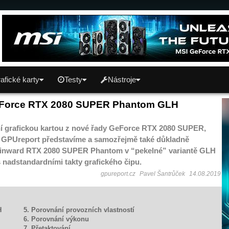
afické karty
Testy
Nástroje
Force RTX 2080 SUPER Phantom GLH
ní grafickou kartou z nové řady GeForce RTX 2080 SUPER,
a GPUreport představíme a samozřejmě také důkladně
Gainward RTX 2080 SUPER Phantom v “pekelné” variantě GLH
s nadstandardními takty grafického čipu.
gpureport.cz
Pavel Šantrůček
14.08.2019
H
5. Porovnání provozních vlastností
6. Porovnání výkonu
7. Přetaktování