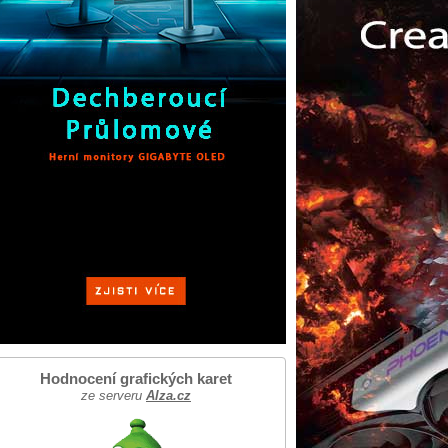
Hodnocení grafických karet
ze serveru
Alza.cz