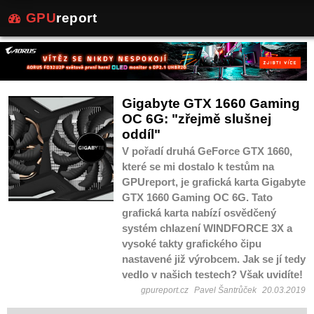
GPU
report
Gigabyte GTX 1660 Gaming
OC 6G: "zřejmě slušnej
oddíl"
V pořadí druhá GeForce GTX 1660,
které se mi dostalo k testům na
GPUreport, je grafická karta Gigabyte
GTX 1660 Gaming OC 6G. Tato
grafická karta nabízí osvědčený
systém chlazení WINDFORCE 3X a
vysoké takty grafického čipu
nastavené již výrobcem. Jak se jí tedy
vedlo v našich testech? Však uvidíte!
gpureport.cz
Pavel Šantrůček
20.03.2019