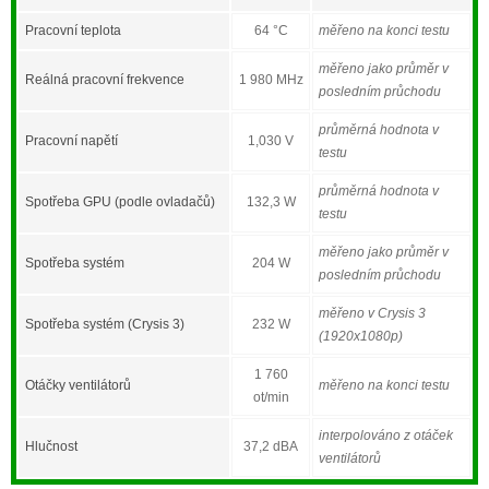
Pracovní teplota
64 °C
měřeno na konci testu
měřeno jako průměr v
Reálná pracovní frekvence
1 980 MHz
posledním průchodu
průměrná hodnota v
Pracovní napětí
1,030 V
testu
průměrná hodnota v
Spotřeba GPU (podle ovladačů)
132,3 W
testu
měřeno jako průměr v
Spotřeba systém
204 W
posledním průchodu
měřeno v Crysis 3
Spotřeba systém (Crysis 3)
232 W
(1920x1080p)
1 760
Otáčky ventilátorů
měřeno na konci testu
ot/min
interpolováno z otáček
Hlučnost
37,2 dBA
ventilátorů