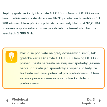
Teploty grafické karty Gigabyte GTX 1660 Gaming OC 6G se na
konci zátěžového testu držely na
64 °C
při otáčkách ventilátorů
1
760 ot/min
, které při této rychlosti generovaly hlučnost
37,2 dBA
.
Frekvence grafického čipu se pak držela na téměř stabilních a
vysokých
1 980 MHz
.
Pokud se podíváte na grafy dosažených limitů, tak
grafická karta Gigabyte GTX 1660 Gaming OC 6G v
průběhu testu narážela na svůj limit spotřeby (zelená
barva) opravdu jen sporadicky a vypadá to tedy, že
tak bude mít vyšší potenciál pro přetaktování. O tom
se však přesvědčíme až v samotné kapitole o
přetaktování.
Předchozí
Další
kapitola
kapitola