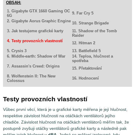
OBSAH:
1. Gigabyte GTX 1660 Gaming OC
9. Far Cry 5
6G
2. Gigabyte Aorus Graphic Engine
10. Strange Brigade
3. Jak testujeme grafické karty
11. Shadow of the Tomb
Raider
4. Testy provozních vlastností
12. Hitman 2
5. Crysis 3
13. Battlefield 5
6. Middle-earth: Shadow of War
14. Teploa, hlučnost a
spotřeba
7. Assassin's Creed: Origins
15. Přetaktování
8. Wolfenstein II: The New
16. Hodnocení
Colossus
Testy provozních vlastností
Vůbec první věcí, která je u grafické karty měřena je její hlučnost,
respektive závislost hlučnosti na otáčkách ventilátorů jejího
chladiče. Závislost hlučnosti na otáčkách ventilátorů měřím tak, že
postupně zvyšuji otáčky ventilátorů grafické karty a následně pak
měřím jejich hlučnost v
dBA
. Jedná se měření izolované, kdy