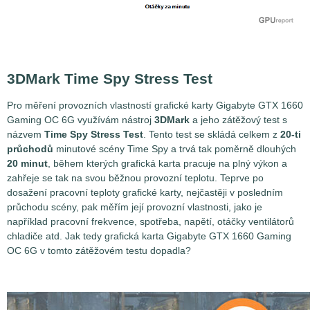
3DMark Time Spy Stress Test
Pro měření provozních vlastností grafické karty Gigabyte GTX 1660
Gaming OC 6G využívám nástroj
3DMark
a jeho zátěžový test s
názvem
Time Spy Stress Test
. Tento test se skládá celkem z
20-ti
průchodů
minutové scény Time Spy a trvá tak poměrně dlouhých
20 minut
, během kterých grafická karta pracuje na plný výkon a
zahřeje se tak na svou běžnou provozní teplotu. Teprve po
dosažení pracovní teploty grafické karty, nejčastěji v posledním
průchodu scény, pak měřím její provozní vlastnosti, jako je
například pracovní frekvence, spotřeba, napětí, otáčky ventilátorů
chladiče atd. Jak tedy grafická karta Gigabyte GTX 1660 Gaming
OC 6G v tomto zátěžovém testu dopadla?