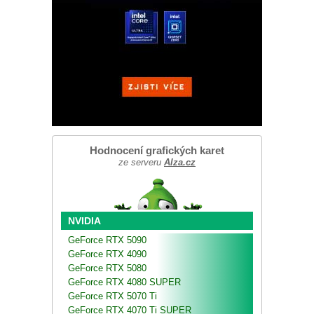
Hodnocení grafických karet
ze serveru
Alza.cz
NVIDIA
GeForce RTX 5090
GeForce RTX 4090
GeForce RTX 5080
GeForce RTX 4080 SUPER
GeForce RTX 5070 Ti
GeForce RTX 4070 Ti SUPER