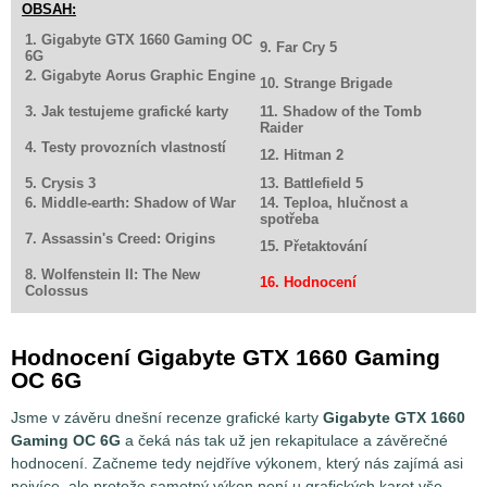
OBSAH:
1. Gigabyte GTX 1660 Gaming OC
9. Far Cry 5
6G
2. Gigabyte Aorus Graphic Engine
10. Strange Brigade
3. Jak testujeme grafické karty
11. Shadow of the Tomb
Raider
4. Testy provozních vlastností
12. Hitman 2
5. Crysis 3
13. Battlefield 5
6. Middle-earth: Shadow of War
14. Teploa, hlučnost a
spotřeba
7. Assassin's Creed: Origins
15. Přetaktování
8. Wolfenstein II: The New
16. Hodnocení
Colossus
Hodnocení Gigabyte GTX 1660 Gaming
OC 6G
Jsme v závěru dnešní recenze grafické karty
Gigabyte GTX 1660
Gaming OC 6G
a čeká nás tak už jen rekapitulace a závěrečné
hodnocení. Začneme tedy nejdříve výkonem, který nás zajímá asi
nejvíce, ale protože samotný výkon není u grafických karet vše,