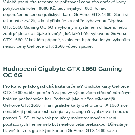
V době psaní této recenze se pořizovací cena této grafické karty
pohybovala kolem
6800 Kč
, tedy nějakých 800 Kč nad
doporučenou cenou grafických karet GeForce GTX 1660. Sami si
tak musíte zvážit, zda si připlatíte za dobře vybavenou Gigabyte
GTX 1660 Gaming OC 6G s výkonným systémem chlazení, nebo
zdali půjdete do nějaké levnější, leč také hůře vybavené GeForce
GTX 1660. V každém případě, vzhledem k předvedeným výkonům
nejsou ceny GeForce GTX 1660 vůbec špatné.
Hodnocení Gigabyte GTX 1660 Gaming
OC 6G
Pro koho je tato grafická karta určena?
Grafické karty GeForce
GTX 1660 nabízí poměrně zajímavý výkon všem středně náročným
hráčům počítačových her. Podobně jako o něco výkonnější
GeForce GTX 1660 Ti, ani grafické karty GeForce GTX 1660 sice
nenabízejí podporu technologie raytracingu či vyhlazování obrazu
pomocí DLSS, to by však pro účely mainstreamového hraní
počítačových her nemělo být nějakou větší překážkou. Důležité je
hlavně to, že s grafickými kartami GeForce GTX 1660 se za