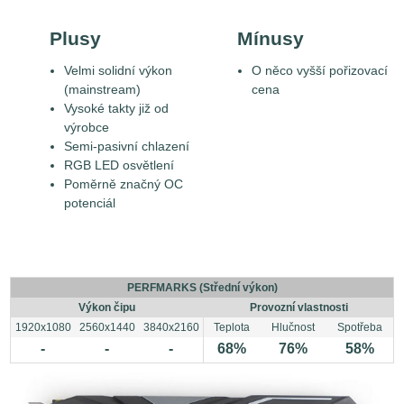
Plusy
Mínusy
Velmi solidní výkon
O něco vyšší pořizovací
(mainstream)
cena
Vysoké takty již od
výrobce
Semi-pasivní chlazení
RGB LED osvětlení
Poměrně značný OC
potenciál
PERFMARKS (Střední výkon)
Výkon čipu
Provozní vlastnosti
1920x1080
2560x1440
3840x2160
Teplota
Hlučnost
Spotřeba
-
-
-
68%
76%
58%