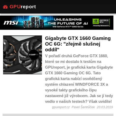
GPU
report
Gigabyte GTX 1660 Gaming
OC 6G: "zřejmě slušnej
oddíl"
V pořadí druhá GeForce GTX 1660,
které se mi dostalo k testům na
GPUreport, je grafická karta Gigabyte
GTX 1660 Gaming OC 6G. Tato
grafická karta nabízí osvědčený
systém chlazení WINDFORCE 3X a
vysoké takty grafického čipu
nastavené již výrobcem. Jak se jí tedy
vedlo v našich testech? Však uvidíte!
gpureport.cz
Pavel Šantrůček
20.03.2019