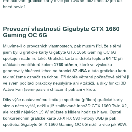
Přetaktování grafické karty o víc jak 10% se totiž dnes už jen tak
hned nevidí.
Provozní vlastnosti Gigabyte GTX 1660
Gaming OC 6G
Mluvíme-li o provozních vlastnostech, pak musím říci, že s těmi
jsem byl u grafické karty Gigabyte GTX 1660 Gaming OC 6G
spokojen nadmíru také. Grafická karta si držela teplotu
64 °C
při
otáčkách ventilátorů kolem
1760 ot/min
, které ve výsledku
generovaly hlučnost lehce na hranicí
37 dBA
a tuto grafickou kartu
tak můžeme označit za tichou. Při dobře větrané počítačové skříni ji
ve svém počítači prakticky neuslyšíte ani v zátěži, a díky funkci 3D
Active Fan (semi-pasivní chlazení) pak ani v klidu.
Díky výše nastavenému limitu je spotřeba (příkon) grafické karty
sice o něco vyšší, nežli u již zmiňované Inno3D GTX 1660 Twin X2,
ale rozdíl nějakých 19 W můžete s klidem hodit za hlavu. Oproti
konkurenčním grafické kartě XFX RX 590 Fatboy 8GB je pak
spotřeba Gigabyte GTX 1660 Gaming OC 6G nižší o více jak 90W.