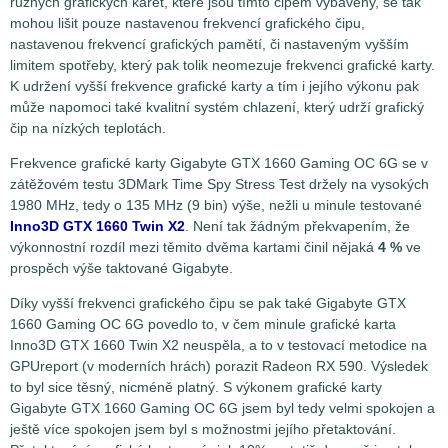
různých grafických karet, které jsou tímto čipem vybaveny, se tak
mohou lišit pouze nastavenou frekvencí grafického čipu,
nastavenou frekvencí grafických pamětí, či nastaveným vyšším
limitem spotřeby, který pak tolik neomezuje frekvenci grafické karty.
K udržení vyšší frekvence grafické karty a tím i jejího výkonu pak
může napomoci také kvalitní systém chlazení, který udrží grafický
čip na nízkých teplotách.
Frekvence grafické karty Gigabyte GTX 1660 Gaming OC 6G se v
zátěžovém testu 3DMark Time Spy Stress Test držely na vysokých
1980 MHz, tedy o 135 MHz (9 bin) výše, nežli u minule testované
Inno3D GTX 1660 Twin X2
. Není tak žádným překvapením, že
výkonnostní rozdíl mezi těmito dvěma kartami činil nějaká
4 %
ve
prospěch výše taktované Gigabyte.
Díky vyšší frekvenci grafického čipu se pak také Gigabyte GTX
1660 Gaming OC 6G povedlo to, v čem minule grafické karta
Inno3D GTX 1660 Twin X2 neuspěla, a to v testovací metodice na
GPUreport (v moderních hrách) porazit Radeon RX 590. Výsledek
to byl sice těsný, nicméně platný. S výkonem grafické karty
Gigabyte GTX 1660 Gaming OC 6G jsem byl tedy velmi spokojen a
ještě více spokojen jsem byl s možnostmi jejího přetaktování.