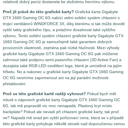
relativně dobrý peníz dostanete ke slušnému hernímu výkonu.
Proč jít právě do této grafické karty?
Grafická karta Gigabyte
GTX 1660 Gaming OC 6G nabízí velmi solidní systém chlazení s
trojicí ventilátorů WINDFORCE 3X, díky kterému si tak může dovolit
vyšší takty grafického čipu, a potažmo dosahovat také vyššího
výkonu. Tento solidní systém chlazení grafické karty Gigabyte GTX
1660 Gaming OC 6G je samozřejmě také garantem dobrých
provozních vlastností, zejména pak nízké hlučnosti. Mezi výhody
grafické karty Gigabyte GTX 1660 Gaming OC 6G pak můžeme
zahrnout také podporu semi-pasivního chlazení (3D Active Fan) a
dozajista také RGB LED osvětlení loga, které je umístěné na jejím
hřbetu. No a nakonec u grafické karty Gigabyte GTX 1660 Gaming
OC 6G nesmíme zapomenout ani na její parádní možnosti
přetaktování.
Proč se této grafické kartě raději vyhnout?
Pokud bych měl
mluvit o záporech grafické karty Gigabyte GTX 1660 Gaming OC
6G, tak mě popravdě nic moc nenapadá. Plastový kryt místo
backplate? Pokud ale nevadí při chlazení grafické karty, tak proč
ne? Napadá mě snad jen vyšší pořizovací cena, která se v případě
této grafické karty pohybuje několik stovek nad doporučenou cenou