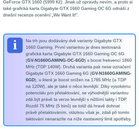
GeForce GTX 1660 (5999 Kč). Jinak už opravdu nevím, a proto si
také grafická karta Gigabyte GTX 1660 Gaming OC 6G odnáší z
dnešní recenze ocenění „We Want It!“.
Na trh jsou dodávány dvě varianty Gigabyte GTX
1660 Gaming. První variantou je dnes testovaná
grafická karta Gigabyte GTX 1660 Gaming OC 6G
(
GV-N1660GAMING-OC-6GD
) s boost frekvencí 1860
MHz (TDP 140W). Druhá varianta pak nese označení
Gigabyte GTX 1660 Gaming 6G (
GV-N1660GAMING-
6GD
), u které je boost snížen na 1785 MHz (a TDP
na 120W), ale je také o něco levnější. Díky vysokému
potenciálu pro přetaktování, se výhodnější variantou
zdá být právě ta verze levnější s nižšími takty i TDP.
Rozdíl 75 MHz (5 binů) se totiž dá hravě dohnat
právě přetaktováním, otázkou však je, zdali při tomto
taktování nenarazíte na níže nastavený limit spotřeby.