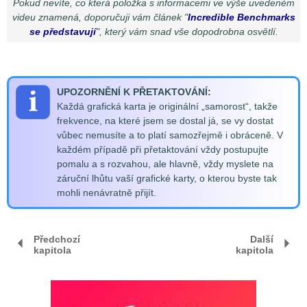
Pokud nevíte, co která položka s informacemi ve výše uvedeném
videu znamená, doporučuji vám článek "
Incredible Benchmarks
se představují
", který vám snad vše dopodrobna osvětlí.
UPOZORNĚNÍ K PŘETAKTOVÁNÍ:
Každá grafická karta je originální „samorost“, takže
frekvence, na které jsem se dostal já, se vy dostat
vůbec nemusíte a to platí samozřejmě i obráceně. V
každém případě při přetaktování vždy postupujte
pomalu a s rozvahou, ale hlavně, vždy myslete na
záruční lhůtu vaší grafické karty, o kterou byste tak
mohli nenávratně přijít.
Předchozí
Další
kapitola
kapitola