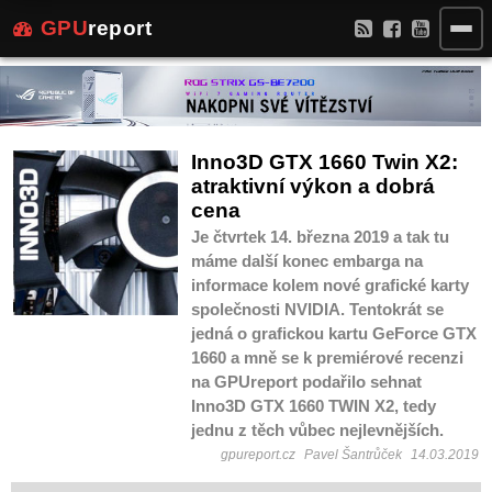
GPU
report
Inno3D GTX 1660 Twin X2:
atraktivní výkon a dobrá
cena
Je čtvrtek 14. března 2019 a tak tu
máme další konec embarga na
informace kolem nové grafické karty
společnosti NVIDIA. Tentokrát se
jedná o grafickou kartu GeForce GTX
1660 a mně se k premiérové recenzi
na GPUreport podařilo sehnat
Inno3D GTX 1660 TWIN X2, tedy
jednu z těch vůbec nejlevnějších.
gpureport.cz
Pavel Šantrůček
14.03.2019