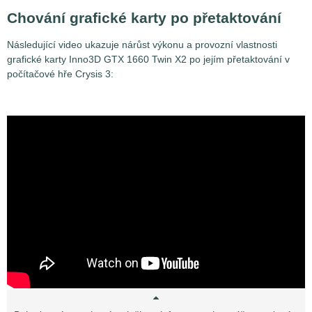
Chování grafické karty po přetaktování
Následující video ukazuje nárůst výkonu a provozní vlastnosti
grafické karty Inno3D GTX 1660 Twin X2 po jejím přetaktování v
počítačové hře Crysis 3: