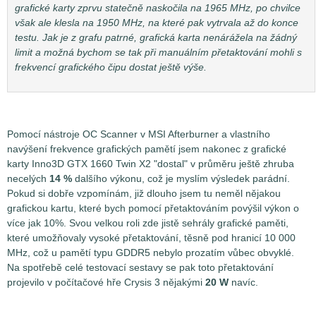
grafické karty zprvu statečně naskočila na 1965 MHz, po chvilce
však ale klesla na 1950 MHz, na které pak vytrvala až do konce
testu. Jak je z grafu patrné, grafická karta nenárážela na žádný
limit a možná bychom se tak při manuálním přetaktování mohli s
frekvencí grafického čipu dostat ještě výše.
Pomocí nástroje OC Scanner v MSI Afterburner a vlastního
navýšení frekvence grafických pamětí jsem nakonec z grafické
karty Inno3D GTX 1660 Twin X2 "dostal" v průměru ještě zhruba
necelých
14 %
dalšího výkonu, což je myslím výsledek parádní.
Pokud si dobře vzpomínám, již dlouho jsem tu neměl nějakou
grafickou kartu, které bych pomocí přetaktováním povýšil výkon o
více jak 10%. Svou velkou roli zde jistě sehrály grafické paměti,
které umožňovaly vysoké přetaktování, těsně pod hranicí 10 000
MHz, což u pamětí typu GDDR5 nebylo prozatím vůbec obvyklé.
Na spotřebě celé testovací sestavy se pak toto přetaktování
projevilo v počítačové hře Crysis 3 nějakými
20 W
navíc.