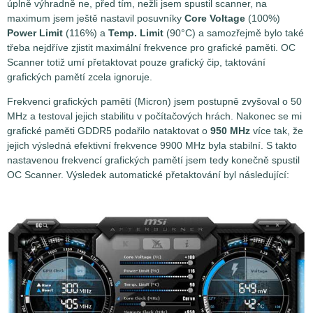
úplně výhradně ne, před tím, nežli jsem spustil scanner, na
maximum jsem ještě nastavil posuvníky
Core Voltage
(100%)
Power Limit
(116%) a
Temp. Limit
(90°C) a samozřejmě bylo také
třeba nejdříve zjistit maximální frekvence pro grafické paměti. OC
Scanner totiž umí přetaktovat pouze grafický čip, taktování
grafických pamětí zcela ignoruje.
Frekvenci grafických pamětí (Micron) jsem postupně zvyšoval o 50
MHz a testoval jejich stabilitu v počítačových hrách. Nakonec se mi
grafické paměti GDDR5 podařilo nataktovat o
950 MHz
více tak, že
jejich výsledná efektivní frekvence 9900 MHz byla stabilní. S takto
nastavenou frekvencí grafických pamětí jsem tedy konečně spustil
OC Scanner. Výsledek automatické přetaktování byl následující: