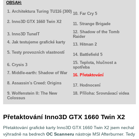
OBSAH:
1. Architektura Turing TU116 (300)
10. Far Cry 5
2. Inno3D GTX 1660 Twin X2
11. Strange Brigade
12. Shadow of the Tomb
3. Inno3D TuneIT
Raider
4. Jak testujeme grafické karty
13. Hitman 2
5. Testy provozních vlastností
14. Battlefield 5
15. Teplota, hlučnost a
6. Crysis 3
spotřeba
7. Middle-earth: Shadow of War
16. Přetaktování
8. Assassin's Creed: Origins
17. Hodnocení
9. Wolfenstein II: The New
18. Příloha: Srovnávací videa
Colossus
Přetaktování Inno3D GTX 1660 Twin X2
Přetaktování grafické karty Inno3D GTX 1660 Twin X2 jsem nechal
výhradně na bedrech
OC Scanneru
nástroje MSI Afterburner. Tedy