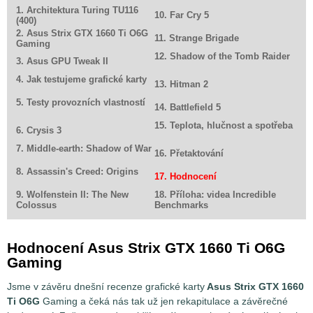
1. Architektura Turing TU116
10. Far Cry 5
(400)
2. Asus Strix GTX 1660 Ti O6G
11. Strange Brigade
Gaming
12. Shadow of the Tomb Raider
3. Asus GPU Tweak II
4. Jak testujeme grafické karty
13. Hitman 2
5. Testy provozních vlastností
14. Battlefield 5
15. Teplota, hlučnost a spotřeba
6. Crysis 3
7. Middle-earth: Shadow of War
16. Přetaktování
8. Assassin's Creed: Origins
17. Hodnocení
9. Wolfenstein II: The New
18. Příloha: videa Incredible
Colossus
Benchmarks
Hodnocení Asus Strix GTX 1660 Ti O6G
Gaming
Jsme v závěru dnešní recenze grafické karty
Asus Strix GTX 1660
Ti O6G
Gaming a čeká nás tak už jen rekapitulace a závěrečné