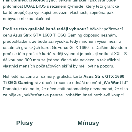
přítomnost DUAL BIOS s režimem
Q-mode
, který této grafické
kartě propůjčuje vynikající provozní vlastnosti, zejména pak
nebývale nízkou hlučnost.
Proč se této grafické kartě raději vyhnout?
Ačkoliv pořizovací
cenu Asus Strix GTX 1660 Ti O6G Gaming doposud neznám,
předpokládám, že bude asi vysoká, tedy mnohem vyšší, nežli u
ostatních grafických karet GeForce GTX 1660 Ti. Dalším důvodem
proč se této grafické kartě raději vyhnout je pak její velikost XXL. S
délkou nad 300 mm se jednoduše všude nevleze, a tak všichni
vlastníci menších počítačových skříni by měli být na pozoru.
Nehledě na cenu a rozměry, grafická karta
Asus Strix GTX 1660
Ti O6G Gaming
si z dnešní recenze odnáší ocenění „
We Want It!
“.
Pamatujte ale na to, že něco chtít automaticky neznamená, že si to
za nějaké „nekřesťanské peníze“ poběžím hned bezhlavě koupit!
Plusy
Mínusy