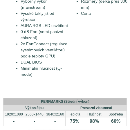
Výborný výkon
Rozměry (délka přes 300
(mainstream)
mm)
Vysoké takty již od
Cena
výrobce
AURA RGB LED osvětlení
0 dB Fan (semi-pasivní
chlazení)
2x FanConnect (regulace
systémových ventilátorů
podle teploty GPU)
DUAL BIOS
Minimální hlučnost (Q-
mode)
PERFMARKS (Střední výkon)
Výkon čipu
Provozní vlastnosti
1920x1080
2560x1440
3840x2160
Teplota
Hlučnost
Spotřeba
-
-
-
75%
98%
60%