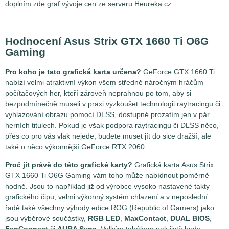
doplním zde graf vývoje cen ze serveru Heureka.cz.
Hodnocení Asus Strix GTX 1660 Ti O6G
Gaming
Pro koho je tato grafická karta určena?
GeForce GTX 1660 Ti
nabízí velmi atraktivní výkon všem středně náročným hráčům
počítačových her, kteří zároveň neprahnou po tom, aby si
bezpodmínečně museli v praxi vyzkoušet technologii raytracingu či
vyhlazování obrazu pomocí DLSS, dostupné prozatím jen v pár
herních titulech. Pokud je však podpora raytracingu či DLSS něco,
přes co pro vás vlak nejede, budete muset jít do sice dražší, ale
také o něco výkonnější GeForce RTX 2060.
Proč jít právě do této grafické karty?
Grafická karta Asus Strix
GTX 1660 Ti O6G Gaming vám toho může nabídnout poměrně
hodně. Jsou to například již od výrobce vysoko nastavené takty
grafického čipu, velmi výkonný systém chlazení a v neposlední
řadě také všechny výhody edice ROG (Republic of Gamers) jako
jsou výběrové součástky,
RGB LED
,
MaxContact
,
DUAL BIOS
,
FanConnect
či
AURA Sync
. Velkým tahákem pak jistě bude