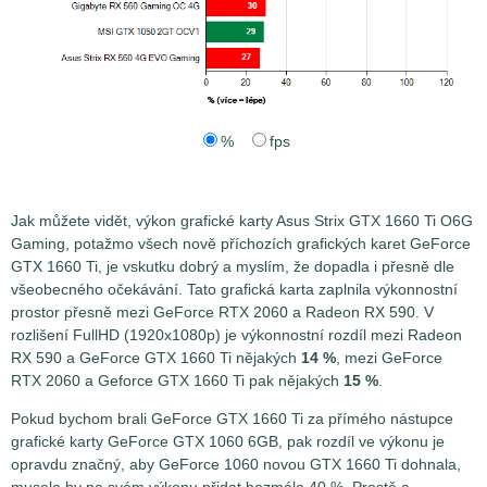
%
fps
Jak můžete vidět, výkon grafické karty Asus Strix GTX 1660 Ti O6G
Gaming, potažmo všech nově příchozích grafických karet GeForce
GTX 1660 Ti, je vskutku dobrý a myslím, že dopadla i přesně dle
všeobecného očekávání. Tato grafická karta zaplnila výkonnostní
prostor přesně mezi GeForce RTX 2060 a Radeon RX 590. V
rozlišení FullHD (1920x1080p) je výkonnostní rozdíl mezi Radeon
RX 590 a GeForce GTX 1660 Ti nějakých
14 %
, mezi GeForce
RTX 2060 a Geforce GTX 1660 Ti pak nějakých
15 %
.
Pokud bychom brali GeForce GTX 1660 Ti za přímého nástupce
grafické karty GeForce GTX 1060 6GB, pak rozdíl ve výkonu je
opravdu značný, aby GeForce 1060 novou GTX 1660 Ti dohnala,