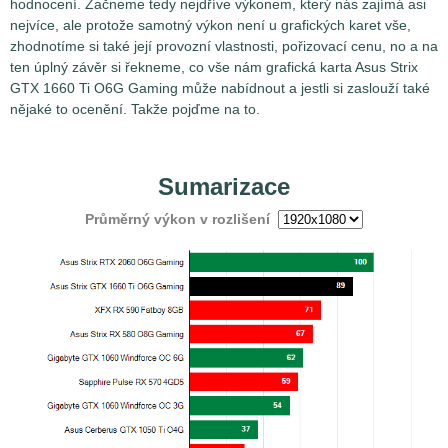
hodnocení. Začneme tedy nejdříve výkonem, který nás zajímá asi
nejvíce, ale protože samotný výkon není u grafických karet vše,
zhodnotíme si také její provozní vlastnosti, pořizovací cenu, no a na
ten úplný závěr si řekneme, co vše nám grafická karta Asus Strix
GTX 1660 Ti O6G Gaming může nabídnout a jestli si zaslouží také
nějaké to ocenění. Takže pojďme na to.
Sumarizace
Průměrný výkon v rozlišení