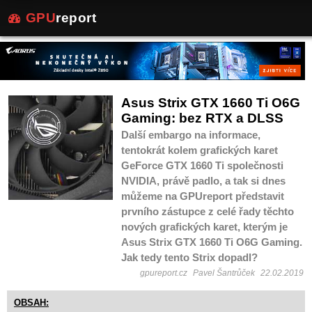
GPU
report
Asus Strix GTX 1660 Ti O6G
Gaming: bez RTX a DLSS
Další embargo na informace,
tentokrát kolem grafických karet
GeForce GTX 1660 Ti společnosti
NVIDIA, právě padlo, a tak si dnes
můžeme na GPUreport představit
prvního zástupce z celé řady těchto
nových grafických karet, kterým je
Asus Strix GTX 1660 Ti O6G Gaming.
Jak tedy tento Strix dopadl?
gpureport.cz
Pavel Šantrůček
22.02.2019
OBSAH: