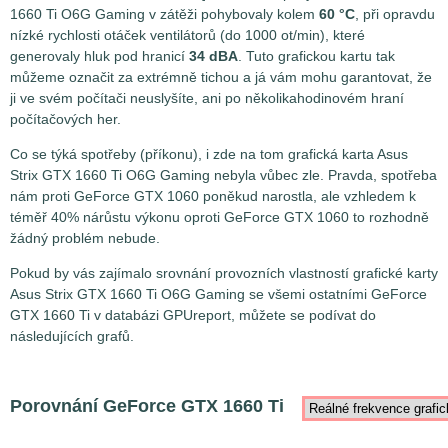
1660 Ti O6G Gaming v zátěži pohybovaly kolem
60 °C
, při opravdu
nízké rychlosti otáček ventilátorů (do 1000 ot/min), které
generovaly hluk pod hranicí
34 dBA
. Tuto grafickou kartu tak
můžeme označit za extrémně tichou a já vám mohu garantovat, že
ji ve svém počítači neuslyšíte, ani po několikahodinovém hraní
počítačových her.
Co se týká spotřeby (příkonu), i zde na tom grafická karta Asus
Strix GTX 1660 Ti O6G Gaming nebyla vůbec zle. Pravda, spotřeba
nám proti GeForce GTX 1060 poněkud narostla, ale vzhledem k
téměř 40% nárůstu výkonu oproti GeForce GTX 1060 to rozhodně
žádný problém nebude.
Pokud by vás zajímalo srovnání provozních vlastností grafické karty
Asus Strix GTX 1660 Ti O6G Gaming se všemi ostatními GeForce
GTX 1660 Ti v databázi GPUreport, můžete se podívat do
následujících grafů.
Porovnání GeForce GTX 1660 Ti