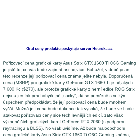
Graf ceny produktu
poskytuje server Heureka.cz
Pořizovací cena grafické karty Asus Strix GTX 1660 Ti O6G Gaming
je jistě to, co vás bude zajímat asi nejvíce. Bohužel, v době psaní
této recenze její pořizovací cena známa ještě nebyla. Doporučená
cena (MSRP) pro grafické karty GeForce GTX 1660 Ti je nějakých
7 600 Kč ($279), ale protože grafické karty z herní edice ROG Strix
nejsou jen tak prachobyčejné „socky“, dá se poměrně s velkým
úspěchem předpokládat, že její pořizovací cena bude mnohem
vyšší. Možná její cena bude dokonce tak vysoká, že bude ve finále
atakovat pořizovací ceny sice těch levnějších edicí, zato však
výkonnějších grafických karet GeForce RTX 2060 (s podporou
raytracingu a DLSS). No však uvidíme. Až bude maloobchodní
cena grafické karty Asus Strix GTX 1660 Ti O6G Gaming známa,