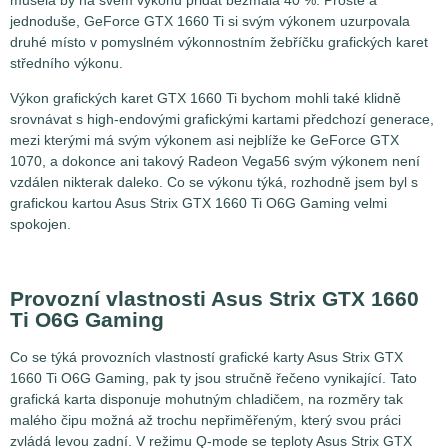
musela by na svém výkonu přidat bezmála 40 %. Prostě a
jednoduše, GeForce GTX 1660 Ti si svým výkonem uzurpovala
druhé místo v pomyslném výkonnostním žebříčku grafických karet
středního výkonu.
Výkon grafických karet GTX 1660 Ti bychom mohli také klidně
srovnávat s high-endovými grafickými kartami předchozí generace,
mezi kterými má svým výkonem asi nejblíže ke GeForce GTX
1070, a dokonce ani takový Radeon Vega56 svým výkonem není
vzdálen nikterak daleko. Co se výkonu týká, rozhodně jsem byl s
grafickou kartou Asus Strix GTX 1660 Ti O6G Gaming velmi
spokojen.
Provozní vlastnosti Asus Strix GTX 1660
Ti O6G Gaming
Co se týká provozních vlastností grafické karty Asus Strix GTX
1660 Ti O6G Gaming, pak ty jsou stručně řečeno vynikající. Tato
grafická karta disponuje mohutným chladičem, na rozměry tak
malého čipu možná až trochu nepřiměřeným, který svou práci
zvládá levou zadní. V režimu Q-mode se teploty Asus Strix GTX