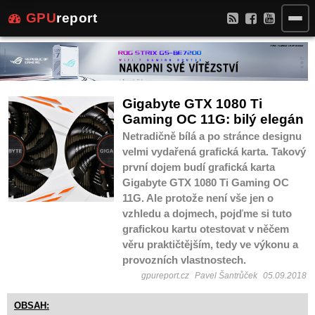
GPU
report
Gigabyte GTX 1080 Ti
Gaming OC 11G: bilý elegán
Netradičně bílá a po stránce designu
velmi vydařená grafická karta. Takový
první dojem budí grafická karta
Gigabyte GTX 1080 Ti Gaming OC
11G. Ale protože není vše jen o
vzhledu a dojmech, pojďme si tuto
grafickou kartu otestovat v něčem
věru praktičtějším, tedy ve výkonu a
provozních vlastnostech.
gpureport.cz
Pavel Šantrůček
05.09.2018
OBSAH: