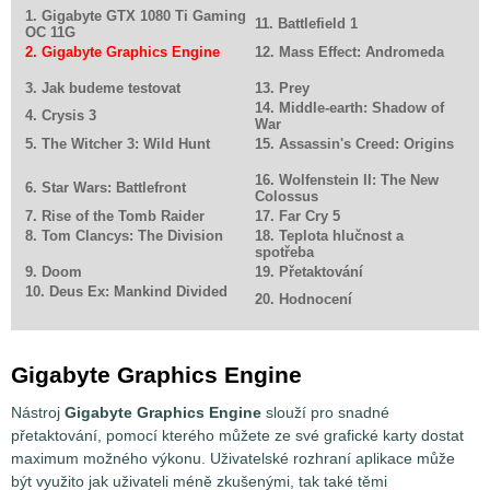
1. Gigabyte GTX 1080 Ti Gaming
11. Battlefield 1
OC 11G
2. Gigabyte Graphics Engine
12. Mass Effect: Andromeda
3. Jak budeme testovat
13. Prey
14. Middle-earth: Shadow of
4. Crysis 3
War
5. The Witcher 3: Wild Hunt
15. Assassin's Creed: Origins
16. Wolfenstein II: The New
6. Star Wars: Battlefront
Colossus
7. Rise of the Tomb Raider
17. Far Cry 5
8. Tom Clancys: The Division
18. Teplota hlučnost a
spotřeba
9. Doom
19. Přetaktování
10. Deus Ex: Mankind Divided
20. Hodnocení
Gigabyte Graphics Engine
Nástroj
Gigabyte Graphics Engine
slouží pro snadné
přetaktování, pomocí kterého můžete ze své grafické karty dostat
maximum možného výkonu. Uživatelské rozhraní aplikace může
být využito jak uživateli méně zkušenými, tak také těmi