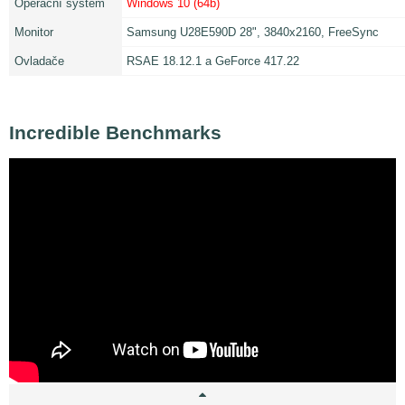
Operační systém
Windows 10 (64b)
Monitor
Samsung U28E590D 28", 3840x2160, FreeSync
Ovladače
RSAE 18.12.1 a GeForce 417.22
Incredible Benchmarks