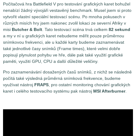
Počítačová hra Battlefield V pro testování grafických karet bohužel
nenabízí žádný vývojáři vestavěný benchmark. Musel jsem si proto
vytvořit vlastní speciální testovací scénu. Po mnoha pokusech v
různých misích hry jsem nakonec zvolil lokaci ze severní Afriky v
misi
Butcher & Bolt
. Tato testovací scéna trvá celkem
82 sekund
a my v ní u grafických karet nebudeme měřit pouze průměrnou
snímkovou frekvenci, ale u každé karty budeme zaznamenávat
také jednotlivé časy snímků (Frame times), které velmi dobře
popisují plynulost pohybu ve hře, dále pak také využití grafické
paměti, využití GPU, CPU a další důležité veličiny.
Pro zaznamenávání dosažených časů snímků, z nichž se následně
počítá také výsledná průměrná snímková frekvence, budeme
využívat nástroj
FRAPS
, pro ostatní monitoring chování grafických
karet i celého testovacího systému pak nástroj
MSI Afterburner
.