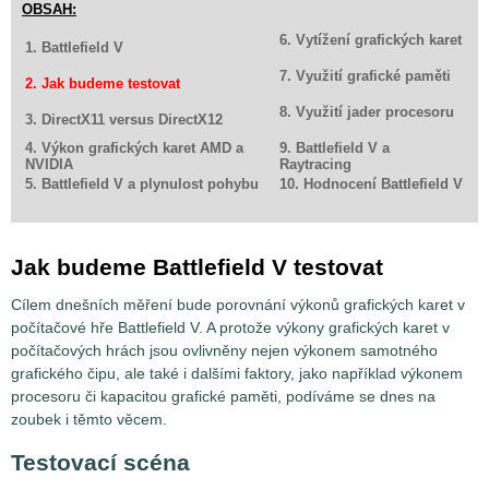
OBSAH:
6. Vytížení grafických karet
1. Battlefield V
7. Využití grafické paměti
2. Jak budeme testovat
8. Využití jader procesoru
3. DirectX11 versus DirectX12
4. Výkon grafických karet AMD a
9. Battlefield V a
NVIDIA
Raytracing
5. Battlefield V a plynulost pohybu
10. Hodnocení Battlefield V
Jak budeme Battlefield V testovat
Cílem dnešních měření bude porovnání výkonů grafických karet v
počítačové hře Battlefield V. A protože výkony grafických karet v
počítačových hrách jsou ovlivněny nejen výkonem samotného
grafického čipu, ale také i dalšími faktory, jako například výkonem
procesoru či kapacitou grafické paměti, podíváme se dnes na
zoubek i těmto věcem.
Testovací scéna