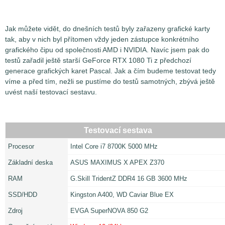
Jak můžete vidět, do dnešních testů byly zařazeny grafické karty
tak, aby v nich byl přítomen vždy jeden zástupce konkrétního
grafického čipu od společnosti AMD i NVIDIA. Navíc jsem pak do
testů zařadil ještě starší GeForce RTX 1080 Ti z předchozí
generace grafických karet Pascal. Jak a čím budeme testovat tedy
víme a před tím, nežli se pustíme do testů samotných, zbývá ještě
uvést naší testovací sestavu.
Testovací sestava
Procesor
Intel Core i7 8700K 5000 MHz
Základní deska
ASUS MAXIMUS X APEX Z370
RAM
G.Skill TridentZ DDR4 16 GB 3600 MHz
SSD/HDD
Kingston A400, WD Caviar Blue EX
Zdroj
EVGA SuperNOVA 850 G2