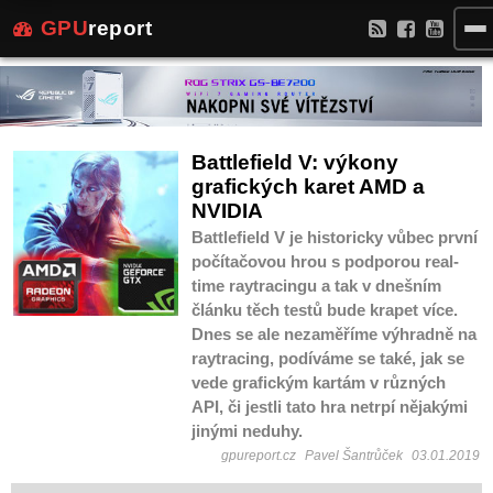
GPU
report
Battlefield V: výkony
grafických karet AMD a
NVIDIA
Battlefield V je historicky vůbec první
počítačovou hrou s podporou real-
time raytracingu a tak v dnešním
článku těch testů bude krapet více.
Dnes se ale nezaměříme výhradně na
raytracing, podíváme se také, jak se
vede grafickým kartám v různých
API, či jestli tato hra netrpí nějakými
jinými neduhy.
gpureport.cz
Pavel Šantrůček
03.01.2019