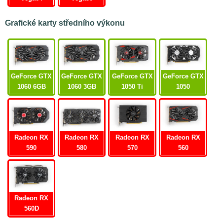
Grafické karty středního výkonu
GeForce GTX
GeForce GTX
GeForce GTX
GeForce GTX
1050 Ti
1050
1060 6GB
1060 3GB
Radeon RX
Radeon RX
Radeon RX
Radeon RX
580
560
570
590
Radeon RX
560D