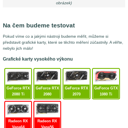
obrázek)
Na čem budeme testovat
Pokud víme co a jakými nástroji budeme měřit, můžeme si
představit grafické karty, které se těchto měření zúčastnily. A věřte,
nebylo jich málo!
Grafické karty vysokého výkonu
GeForce RTX
GeForce RTX
GeForce RTX
GeForce GTX
2070
2080 Ti
2080
1080 Ti
Radeon RX
Radeon RX
Vega56
Vega64