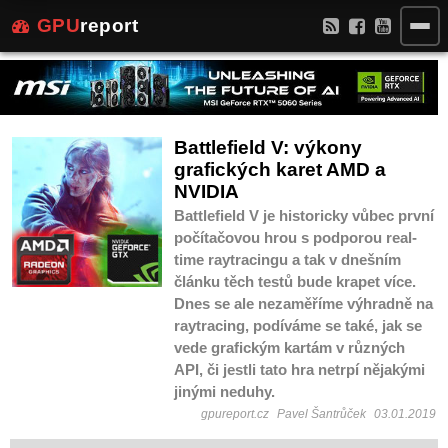
GPU
report
Battlefield V: výkony
grafických karet AMD a
NVIDIA
Battlefield V je historicky vůbec první
počítačovou hrou s podporou real-
time raytracingu a tak v dnešním
článku těch testů bude krapet více.
Dnes se ale nezaměříme výhradně na
raytracing, podíváme se také, jak se
vede grafickým kartám v různých
API, či jestli tato hra netrpí nějakými
jinými neduhy.
gpureport.cz
Pavel Šantrůček
03.01.2019