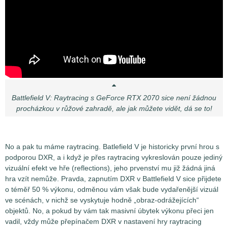
Battlefield V: Raytracing s GeForce RTX 2070 sice není žádnou
procházkou v růžové zahradě, ale jak můžete vidět, dá se to!
No a pak tu máme raytracing. Batlefield V je historicky první hrou s
podporou DXR, a i když je přes raytracing vykreslován pouze jediný
vizuální efekt ve hře (reflections), jeho prvenství mu již žádná jiná
hra vzít nemůže. Pravda, zapnutím DXR v Battlefield V sice přijdete
o téměř 50 % výkonu, odměnou vám však bude vydařenější vizuál
ve scénách, v nichž se vyskytuje hodně „obraz-odrážejících“
objektů. No, a pokud by vám tak masivní úbytek výkonu přeci jen
vadil, vždy může přepínačem DXR v nastavení hry raytracing