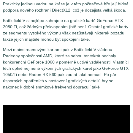
Prakticky jedinou vadou na kráse je v této počítačové hře její bídná
podpora nového rozhraní DirectX12, což je dozajista velká škoda.
Battlefield V si nejlépe zahrajete na grafické kartě GeForce RTX
2080 Ti, což žádným překvapením jistě není. Ostatní grafické karty
ze segmentu vysokého výkonu však nezůstávají nikterak pozadu,
takže jejich majitelé mohou být spokojeni také.
Mezi mainstreamovými kartami pak v Battlefield V vládnou
Radeony společnosti AMD, které za sebou tentokrát nechaly
konkurenční GeForce 1060 v poměrně uctivé vzdálenosti. Vlastníci
těch úplně nejméně výkonných grafických karet jako GeForce GTX
1050/Ti nebo Radon RX 560 pak zoufat také nemusí. Po pár
úsporných opatřeních v nastavení grafických detailů hry se
nakonec k dobré snímkové frekvenci dopracují také