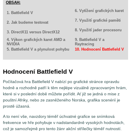
OBSAH:
6. Vytížení grafických karet
1. Battlefield V
7. Využití grafické paměti
2. Jak budeme testovat
8. Využití jader procesoru
3. DirectX11 versus DirectX12
4. Výkon grafických karet AMD a
9. Battlefield V a
NVIDIA
Raytracing
5. Battlefield V a plynulost pohybu
10. Hodnocení Battlefield V
Hodnocení Battlefield V
Počítačová hra Battlefield V nabízí po grafické stránce opravdu
hodně a rozhodně patří k těm nejlépe vizuálně zpracovaným hrám,
které si v poslední době můžete pořídit. Ať již se jedná o mise z
pouštní Afriky, nebo ze zasněženého Norska, grafika scenérií je
prostě úžasná.
A to není vše, navzdory téměř úchvatné grafice se snímková
frekvence ve hře pohybuje v nadstandardně vysokých hodnotách,
což je samozřejmě pro tento žánr akční střílečky téměř nutností.