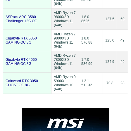
(64b)
AMD Ryzen 7
ASRock ARC B580
9800X3D
1.8.0
127,5
50
Challenger 12G OC
Windows 11
8626
(64b)
AMD Ryzen 7
Gigabyte RTX 5050
9800X3D
1.8.0
125,0
49
GAMING OC 8G
Windows 11
576.88
(64b)
AMD Ryzen 7
Gigabyte RTX 4060
7800X3D
1.7.0
124,9
49
GAMING OC 8G
Windows 11
536.99
(64b)
AMD Ryzen 9
Gainward RTX 3050
5900X
1.3.1
70,8
28
GHOST OC 8G
Windows 10
511.32
(64b)