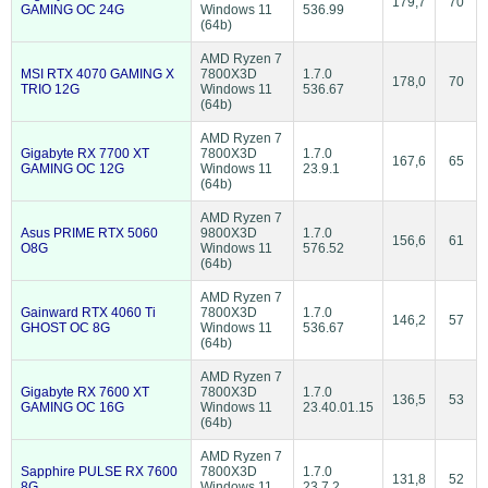
179,7
70
GAMING OC 24G
Windows 11
536.99
(64b)
AMD Ryzen 7
MSI RTX 4070 GAMING X
7800X3D
1.7.0
178,0
70
TRIO 12G
Windows 11
536.67
(64b)
AMD Ryzen 7
Gigabyte RX 7700 XT
7800X3D
1.7.0
167,6
65
GAMING OC 12G
Windows 11
23.9.1
(64b)
AMD Ryzen 7
Asus PRIME RTX 5060
9800X3D
1.7.0
156,6
61
O8G
Windows 11
576.52
(64b)
AMD Ryzen 7
Gainward RTX 4060 Ti
7800X3D
1.7.0
146,2
57
GHOST OC 8G
Windows 11
536.67
(64b)
AMD Ryzen 7
Gigabyte RX 7600 XT
7800X3D
1.7.0
136,5
53
GAMING OC 16G
Windows 11
23.40.01.15
(64b)
AMD Ryzen 7
Sapphire PULSE RX 7600
7800X3D
1.7.0
131,8
52
8G
Windows 11
23.7.2