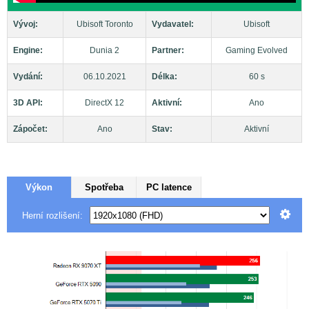
Vývoj:
Ubisoft Toronto
Vydavatel:
Ubisoft
Engine:
Dunia 2
Partner:
Gaming Evolved
Vydání:
06.10.2021
Délka:
60 s
3D API:
DirectX 12
Aktivní:
Ano
Zápočet:
Ano
Stav:
Aktivní
Výkon
Spotřeba
PC latence
Herní rozlišení: