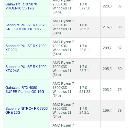
AMD Ryzen 7
Gainward RTX 5070
9800X3D
1.7.0
223,0
87
PHOENIX GS 12G
Windows 11
572.50
(64b)
AMD Ryzen 7
Sapphire PULSE RX 9070
9800X3D
1.8.0
216,6
85
GRE GAMING OC 12G
Windows 11
26.5.2
(64b)
AMD Ryzen 7
Sapphire PULSE RX 7900
7800X3D
1.7.0
209,7
82
XT 20G
Windows 11
23.8.1
(64b)
AMD Ryzen 7
Sapphire PULSE RX 7900
7800X3D
1.7.0
205,3
80
XTX 24G
Windows 11
23.7.1
(64b)
AMD Ryzen 7
Gainward RTX 4080
7800X3D
1.7.0
203,2
79
SUPER Panther OC 16G
Windows 11
551.22
(64b)
AMD Ryzen 7
Sapphire NITRO+ RX 7900
7800X3D
1.7.0
199,4
78
GRE 16G
Windows 11
24.2.1
(64b)
AMD Ryzen 7