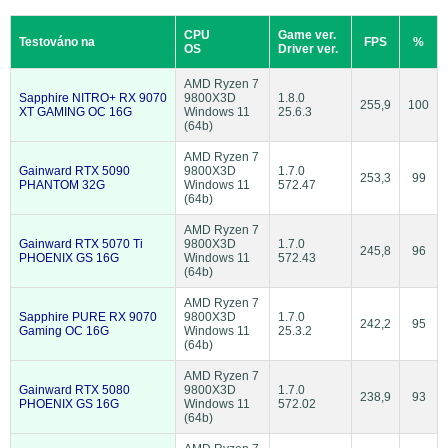
CPU
Game ver.
Testováno na
FPS
%
OS
Driver ver.
AMD Ryzen 7
Sapphire NITRO+ RX 9070
9800X3D
1.8.0
255,9
100
XT GAMING OC 16G
Windows 11
25.6.3
(64b)
AMD Ryzen 7
Gainward RTX 5090
9800X3D
1.7.0
253,3
99
PHANTOM 32G
Windows 11
572.47
(64b)
AMD Ryzen 7
Gainward RTX 5070 Ti
9800X3D
1.7.0
245,8
96
PHOENIX GS 16G
Windows 11
572.43
(64b)
AMD Ryzen 7
Sapphire PURE RX 9070
9800X3D
1.7.0
242,2
95
Gaming OC 16G
Windows 11
25.3.2
(64b)
AMD Ryzen 7
Gainward RTX 5080
9800X3D
1.7.0
238,9
93
PHOENIX GS 16G
Windows 11
572.02
(64b)