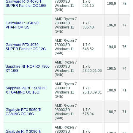
Gainward RTX 4070 Ti
7800X3D
1.7.0
198,9
78
SUPER Panther OC 16G
Windows 11
551.15
(64b)
AMD Ryzen 7
Gainward RTX 4090
7800X3D
1.7.0
196,0
77
PHANTOM GS
Windows 11
536.40
(64b)
AMD Ryzen 7
Gainward RTX 4070
7800X3D
1.7.0
194,0
76
SUPER Panther OC 12G
Windows 11
546.52
(64b)
AMD Ryzen 7
Sapphire NITRO+ RX 7800
7800X3D
1.7.0
190,5
74
XT 16G
Windows 11
23.20.01.05
(64b)
AMD Ryzen 7
Sapphire PURE RX 9060
9800X3D
1.7.0
180,9
71
XT GAMING OC 16G
Windows 11
25.10.09.01
(64b)
AMD Ryzen 7
Gigabyte RTX 5060 Ti
9800X3D
1.7.0
180,7
71
GAMING OC 16G
Windows 11
575.94
(64b)
AMD Ryzen 7
Gigabyte RTX 3090 Ti
7800X3D
1.7.0