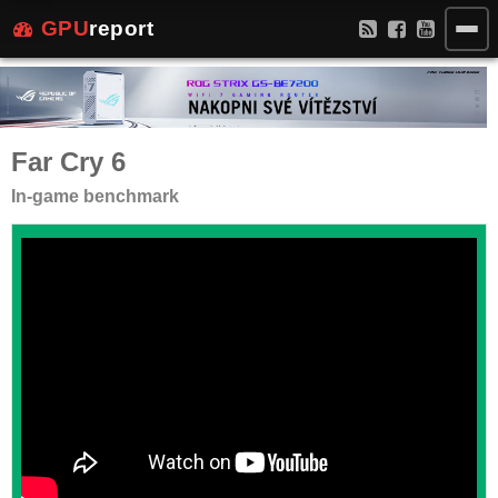
GPU
report
Far Cry 6
In-game benchmark