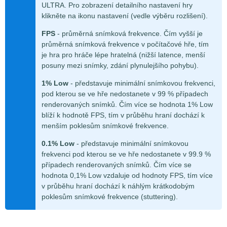
ULTRA. Pro zobrazení detailního nastavení hry
klikněte na ikonu nastavení (vedle výběru rozlišení).
FPS
- průměrná snímková frekvence. Čím vyšší je
průměrná snímková frekvence v počítačové hře, tím
je hra pro hráče lépe hratelná (nižší latence, menší
posuny mezi snímky, zdání plynulejšího pohybu).
1% Low
- představuje minimální snímkovou frekvenci,
pod kterou se ve hře nedostanete v 99 % případech
renderovaných snímků. Čím více se hodnota 1% Low
blíží k hodnotě FPS, tím v průběhu hraní dochází k
menším poklesům snímkové frekvence.
0.1% Low
- představuje minimální snímkovou
frekvenci pod kterou se ve hře nedostanete v 99.9 %
případech renderovaných snímků. Čím více se
hodnota 0,1% Low vzdaluje od hodnoty FPS, tím více
v průběhu hraní dochází k náhlým krátkodobým
poklesům snímkové frekvence (stuttering).