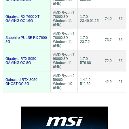
(64b)
AMD Ryzen 7
Gigabyte RX 7600 XT
7800X3D
1.7.0
74,0
36
GAMING OC 16G
Windows 11
23.40.01.15
(64b)
AMD Ryzen 7
Sapphire PULSE RX 7600
7800X3D
1.7.0
73,7
35
8G
Windows 11
23.7.2
(64b)
AMD Ryzen 7
Gigabyte RTX 5050
9800X3D
1.7.0
72,0
35
GAMING OC 8G
Windows 11
576.88
(64b)
AMD Ryzen 9
Gainward RTX 3050
5900X
1.4.1.2
42,9
21
GHOST OC 8G
Windows 10
511.32
(64b)