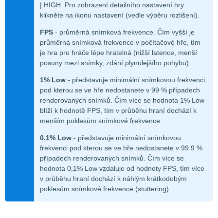
| HIGH. Pro zobrazení detailního nastavení hry
klikněte na ikonu nastavení (vedle výběru rozlišení).
FPS
- průměrná snímková frekvence. Čím vyšší je
průměrná snímková frekvence v počítačové hře, tím
je hra pro hráče lépe hratelná (nižší latence, menší
posuny mezi snímky, zdání plynulejšího pohybu).
1% Low
- představuje minimální snímkovou frekvenci,
pod kterou se ve hře nedostanete v 99 % případech
renderovaných snímků. Čím více se hodnota 1% Low
blíží k hodnotě FPS, tím v průběhu hraní dochází k
menším poklesům snímkové frekvence.
0.1% Low
- představuje minimální snímkovou
frekvenci pod kterou se ve hře nedostanete v 99.9 %
případech renderovaných snímků. Čím více se
hodnota 0,1% Low vzdaluje od hodnoty FPS, tím více
v průběhu hraní dochází k náhlým krátkodobým
poklesům snímkové frekvence (stuttering).