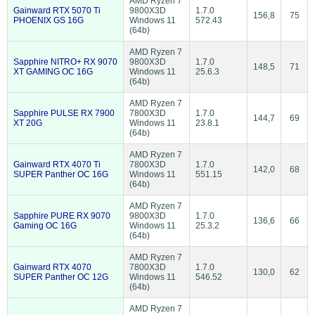
AMD Ryzen 7
Gainward RTX 5070 Ti
9800X3D
1.7.0
156,8
75
PHOENIX GS 16G
Windows 11
572.43
(64b)
AMD Ryzen 7
Sapphire NITRO+ RX 9070
9800X3D
1.7.0
148,5
71
XT GAMING OC 16G
Windows 11
25.6.3
(64b)
AMD Ryzen 7
Sapphire PULSE RX 7900
7800X3D
1.7.0
144,7
69
XT 20G
Windows 11
23.8.1
(64b)
AMD Ryzen 7
Gainward RTX 4070 Ti
7800X3D
1.7.0
142,0
68
SUPER Panther OC 16G
Windows 11
551.15
(64b)
AMD Ryzen 7
Sapphire PURE RX 9070
9800X3D
1.7.0
136,6
66
Gaming OC 16G
Windows 11
25.3.2
(64b)
AMD Ryzen 7
Gainward RTX 4070
7800X3D
1.7.0
130,0
62
SUPER Panther OC 12G
Windows 11
546.52
(64b)
AMD Ryzen 7