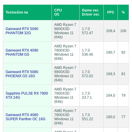
CPU
Game ver.
Testováno na
FPS
%
OS
Driver ver.
AMD Ryzen 7
Gainward RTX 5090
9800X3D
1.7.0
208,4
100
PHANTOM 32G
Windows 11
572.47
(64b)
AMD Ryzen 7
Gainward RTX 4090
7800X3D
1.7.0
190,7
92
PHANTOM GS
Windows 11
536.40
(64b)
AMD Ryzen 7
Gainward RTX 5080
9800X3D
1.7.0
169,3
81
PHOENIX GS 16G
Windows 11
572.02
(64b)
AMD Ryzen 7
Sapphire PULSE RX 7900
7800X3D
1.7.0
164,0
79
XTX 24G
Windows 11
23.7.1
(64b)
AMD Ryzen 7
Gainward RTX 4080
7800X3D
1.7.0
160,0
77
SUPER Panther OC 16G
Windows 11
551.22
(64b)