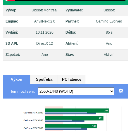
Vývoj:
Ubisoft Montreal
Vydavatel:
Ubisoft
Engine:
AnvilNext 2.0
Partner:
Gaming Evolved
Vydání:
10.11.2020
Délka:
85 s
3D API:
DirectX 12
Aktivní:
Ano
Zápočet:
Ano
Stav:
Aktivní
Výkon
Spotřeba
PC latence
Herní rozlišení: