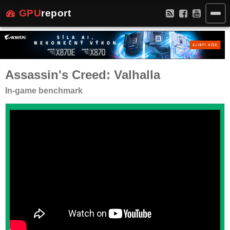
GPU
report
Assassin's Creed: Valhalla
In-game benchmark