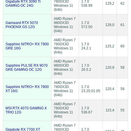
Gigabyte RTX 3090 Ti
7800X3D
1.7.0
129,2
62
GAMING OC 24G
Windows 11
536.99
(64b)
AMD Ryzen 7
Gainward RTX 5070
9800X3D
1.7.0
128,0
61
PHOENIX GS 12G
Windows 11
572.50
(64b)
AMD Ryzen 7
Sapphire NITRO+ RX 7900
7800X3D
1.7.0
125,2
60
GRE 16G
Windows 11
24.2.1
(64b)
AMD Ryzen 7
Sapphire PULSE RX 9070
9800X3D
1.7.0
120,9
58
GRE GAMING OC 12G
Windows 11
26.5.2
(64b)
AMD Ryzen 7
Sapphire NITRO+ RX 7800
7800X3D
1.7.0
120,4
58
XT 16G
Windows 11
23.20.01.05
(64b)
AMD Ryzen 7
MSI RTX 4070 GAMING X
7800X3D
1.7.0
115,4
55
TRIO 12G
Windows 11
536.67
(64b)
AMD Ryzen 7
Gigabyte RX 7700 XT
7800X3D
1.7.0