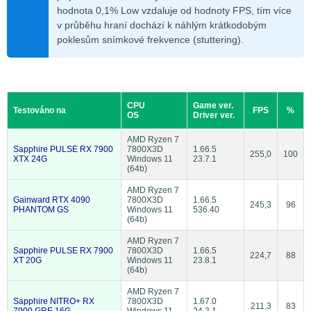
hodnota 0,1% Low vzdaluje od hodnoty FPS, tím více
v průběhu hraní dochází k náhlým krátkodobým
poklesům snímkové frekvence (stuttering).
CPU
Game ver.
Testováno na
FPS
%
OS
Driver ver.
AMD Ryzen 7
Sapphire PULSE RX 7900
7800X3D
1.66.5
255,0
100
XTX 24G
Windows 11
23.7.1
(64b)
AMD Ryzen 7
Gainward RTX 4090
7800X3D
1.66.5
245,3
96
PHANTOM GS
Windows 11
536.40
(64b)
AMD Ryzen 7
Sapphire PULSE RX 7900
7800X3D
1.66.5
224,7
88
XT 20G
Windows 11
23.8.1
(64b)
AMD Ryzen 7
Sapphire NITRO+ RX
7800X3D
1.67.0
211,3
83
7900 GRE 16G
Windows 11
24.2.1