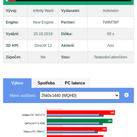
Vývoj:
Infinity Ward
Vydavatel:
Activision
Engine:
New Engine
Partner:
TWIMTBP
Vydání:
25.10.2019
Délka:
50 s
3D API:
DirectX 12
Aktivní:
Ano
Zápočet:
Ne
Stav:
Testování ukončeno
Výkon
Spotřeba
PC latence
Herní rozlišení: