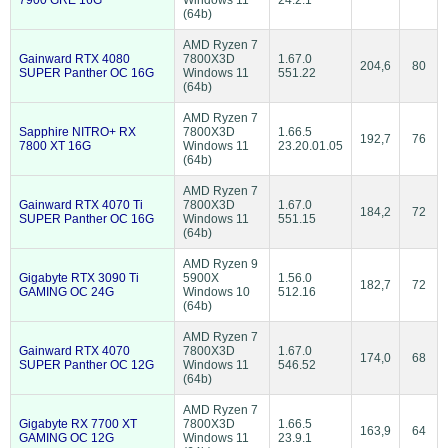
(64b)
AMD Ryzen 7
Gainward RTX 4080
7800X3D
1.67.0
204,6
80
SUPER Panther OC 16G
Windows 11
551.22
(64b)
AMD Ryzen 7
Sapphire NITRO+ RX
7800X3D
1.66.5
192,7
76
7800 XT 16G
Windows 11
23.20.01.05
(64b)
AMD Ryzen 7
Gainward RTX 4070 Ti
7800X3D
1.67.0
184,2
72
SUPER Panther OC 16G
Windows 11
551.15
(64b)
AMD Ryzen 9
Gigabyte RTX 3090 Ti
5900X
1.56.0
182,7
72
GAMING OC 24G
Windows 10
512.16
(64b)
AMD Ryzen 7
Gainward RTX 4070
7800X3D
1.67.0
174,0
68
SUPER Panther OC 12G
Windows 11
546.52
(64b)
AMD Ryzen 7
Gigabyte RX 7700 XT
7800X3D
1.66.5
163,9
64
GAMING OC 12G
Windows 11
23.9.1