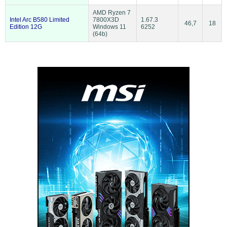
AMD Ryzen 7
Intel Arc B580 Limited
7800X3D
1.67.3
46,7
18
Edition 12G
Windows 11
6252
(64b)