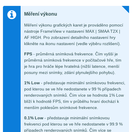
Měření výkonu
Měření výkonu grafických karet je prováděno pomocí
nástroje FrameView v nastavení MAX | SMAA T2X |
AF HIGH. Pro zobrazení detailního nastavení hry
klikněte na ikonu nastavení (vedle výběru rozlišení).
FPS
- průměrná snímková frekvence. Čím vyšší je
průměrná snímková frekvence v počítačové hře, tím
je hra pro hráče lépe hratelná (nižší latence, menší
posuny mezi snímky, zdání plynulejšího pohybu).
1% Low
- představuje minimální snímkovou frekvenci,
pod kterou se ve hře nedostanete v 99 % případech
renderovaných snímků. Čím více se hodnota 1% Low
blíží k hodnotě FPS, tím v průběhu hraní dochází k
menším poklesům snímkové frekvence.
0.1% Low
- představuje minimální snímkovou
frekvenci pod kterou se ve hře nedostanete v 99.9 %
případech renderovaných snímků. Čím více se