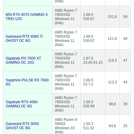
(64b)
AMD Ryzen 7
MSI RTX 4070 GAMING X
7800X3D
1.66.5
151,6
59
TRIO 12G
Windows 11
536.67
(64b)
AMD Ryzen 7
Gainward RTX 4060 Ti
7800X3D
1.66.5
121,8
48
GHOST OC 8G
Windows 11
536.67
(64b)
AMD Ryzen 7
Gigabyte RX 7600 XT
7800X3D
1.67.0
119,3
47
GAMING OC 16G
Windows 11
23.40.01.15
(64b)
AMD Ryzen 7
Sapphire PULSE RX 7600
7800X3D
1.66.5
113,3
44
8G
Windows 11
23.7.2
(64b)
AMD Ryzen 7
Gigabyte RTX 4060
7800X3D
1.66.5
98,6
39
GAMING OC 8G
Windows 11
536.99
(64b)
AMD Ryzen 9
Gainward RTX 3050
5900X
1.50.3
64,8
25
GHOST OC 8G
Windows 10
511.32
(64b)