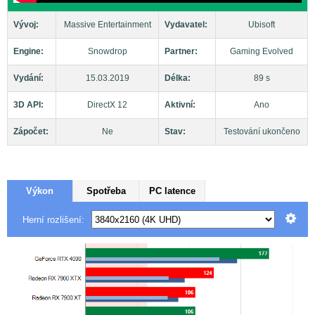
Vývoj:
Massive Entertainment
Vydavatel:
Ubisoft
Engine:
Snowdrop
Partner:
Gaming Evolved
Vydání:
15.03.2019
Délka:
89 s
3D API:
DirectX 12
Aktivní:
Ano
Zápočet:
Ne
Stav:
Testování ukončeno
Výkon
Spotřeba
PC latence
Herní rozlišení: