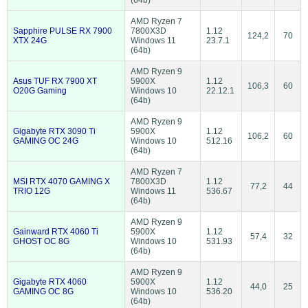
AMD Ryzen 7
Sapphire PULSE RX 7900
7800X3D
1.12
124,2
70
XTX 24G
Windows 11
23.7.1
(64b)
AMD Ryzen 9
Asus TUF RX 7900 XT
5900X
1.12
106,3
60
O20G Gaming
Windows 10
22.12.1
(64b)
AMD Ryzen 9
Gigabyte RTX 3090 Ti
5900X
1.12
106,2
60
GAMING OC 24G
Windows 10
512.16
(64b)
AMD Ryzen 7
MSI RTX 4070 GAMING X
7800X3D
1.12
77,2
44
TRIO 12G
Windows 11
536.67
(64b)
AMD Ryzen 9
Gainward RTX 4060 Ti
5900X
1.12
57,4
32
GHOST OC 8G
Windows 10
531.93
(64b)
AMD Ryzen 9
Gigabyte RTX 4060
5900X
1.12
44,0
25
GAMING OC 8G
Windows 10
536.20
(64b)