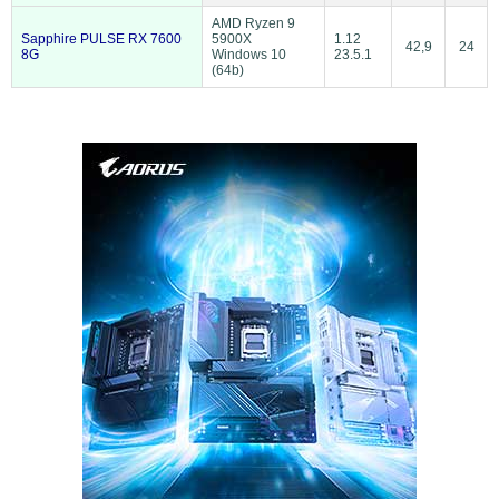
AMD Ryzen 9
Sapphire PULSE RX 7600
5900X
1.12
42,9
24
8G
Windows 10
23.5.1
(64b)