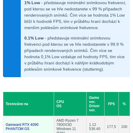
1% Low
- představuje minimální snímkovou frekvenci,
pod kterou se ve hře nedostanete v 99 % případech
renderovaných snímků. Čím více se hodnota 1% Low
blíží k hodnotě FPS, tím v průběhu hraní dochází k
menším poklesům snímkové frekvence.
0.1% Low
- představuje minimální snímkovou
frekvenci pod kterou se ve hře nedostanete v 99.9 %
případech renderovaných snímků. Čím více se
hodnota 0,1% Low vzdaluje od hodnoty FPS, tím více
v průběhu hraní dochází k náhlým krátkodobým
poklesům snímkové frekvence (stuttering).
Game
CPU
ver.
Testováno na
FPS
%
OS
Driver
ver.
AMD Ryzen 7
Gainward RTX 4090
7800X3D
1.12
177,5
100
PHANTOM GS
Windows 11
536.40
(64b)