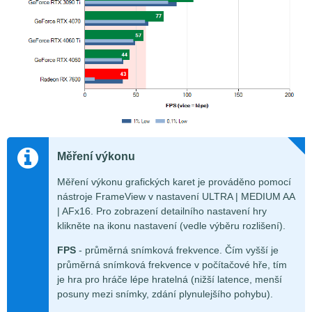
Měření výkonu
Měření výkonu grafických karet je prováděno pomocí
nástroje FrameView v nastavení ULTRA | MEDIUM AA
| AFx16. Pro zobrazení detailního nastavení hry
klikněte na ikonu nastavení (vedle výběru rozlišení).
FPS
- průměrná snímková frekvence. Čím vyšší je
průměrná snímková frekvence v počítačové hře, tím
je hra pro hráče lépe hratelná (nižší latence, menší
posuny mezi snímky, zdání plynulejšího pohybu).