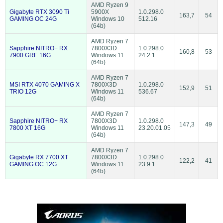
AMD Ryzen 9
Gigabyte RTX 3090 Ti
5900X
1.0.298.0
163,7
54
GAMING OC 24G
Windows 10
512.16
(64b)
AMD Ryzen 7
Sapphire NITRO+ RX
7800X3D
1.0.298.0
160,8
53
7900 GRE 16G
Windows 11
24.2.1
(64b)
AMD Ryzen 7
MSI RTX 4070 GAMING X
7800X3D
1.0.298.0
152,9
51
TRIO 12G
Windows 11
536.67
(64b)
AMD Ryzen 7
Sapphire NITRO+ RX
7800X3D
1.0.298.0
147,3
49
7800 XT 16G
Windows 11
23.20.01.05
(64b)
AMD Ryzen 7
Gigabyte RX 7700 XT
7800X3D
1.0.298.0
122,2
41
GAMING OC 12G
Windows 11
23.9.1
(64b)