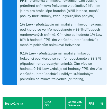
FPS
- průměrná snímková frekvence. Čím vyšší je
průměrná snímková frekvence v počítačové hře, tím
je hra pro hráče lépe hratelná (nižší latence, menší
posuny mezi snímky, zdání plynulejšího pohybu).
1% Low
- představuje minimální snímkovou frekvenci,
pod kterou se ve hře nedostanete v 99 % případech
renderovaných snímků. Čím více se hodnota 1% Low
blíží k hodnotě FPS, tím v průběhu hraní dochází k
menším poklesům snímkové frekvence.
0.1% Low
- představuje minimální snímkovou
frekvenci pod kterou se ve hře nedostanete v 99.9 %
případech renderovaných snímků. Čím více se
hodnota 0,1% Low vzdaluje od hodnoty FPS, tím více
v průběhu hraní dochází k náhlým krátkodobým
poklesům snímkové frekvence (stuttering).
CPU
Game ver.
Testováno na
FPS
%
OS
Driver ver.