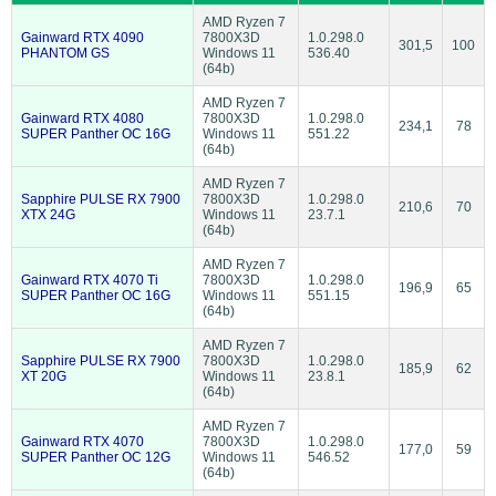
AMD Ryzen 7
Gainward RTX 4090
7800X3D
1.0.298.0
301,5
100
PHANTOM GS
Windows 11
536.40
(64b)
AMD Ryzen 7
Gainward RTX 4080
7800X3D
1.0.298.0
234,1
78
SUPER Panther OC 16G
Windows 11
551.22
(64b)
AMD Ryzen 7
Sapphire PULSE RX 7900
7800X3D
1.0.298.0
210,6
70
XTX 24G
Windows 11
23.7.1
(64b)
AMD Ryzen 7
Gainward RTX 4070 Ti
7800X3D
1.0.298.0
196,9
65
SUPER Panther OC 16G
Windows 11
551.15
(64b)
AMD Ryzen 7
Sapphire PULSE RX 7900
7800X3D
1.0.298.0
185,9
62
XT 20G
Windows 11
23.8.1
(64b)
AMD Ryzen 7
Gainward RTX 4070
7800X3D
1.0.298.0
177,0
59
SUPER Panther OC 12G
Windows 11
546.52
(64b)