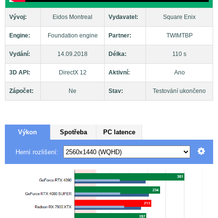
Vývoj:
Eidos Montreal
Vydavatel:
Square Enix
Engine:
Foundation engine
Partner:
TWIMTBP
Vydání:
14.09.2018
Délka:
110 s
3D API:
DirectX 12
Aktivní:
Ano
Zápočet:
Ne
Stav:
Testování ukončeno
Výkon
Spotřeba
PC latence
Herní rozlišení: