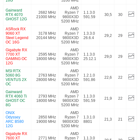
16G
5200 MHz
AMD
Gainward
2682 MHz
Ryzen 7
1.1.3.0
RTX 4070
30,5
30
21000 MHz
9800X3D
591.59
GHOST 12G
5200 MHz
ASRock RX
AMD
9060 XT
3178 MHz
Ryzen 7
1.3.3.0
29,2
29
Steel Legend
20144 MHz
9800X3D
26.6.4
OC 16G
5200 MHz
Gigabyte RX
AMD
7700 XT
2595 MHz
Ryzen 7
1.1.3.0
29,0
29
GAMING OC
18000 MHz
9800X3D
25.12.1
12G
5200 MHz
MSI RTX
AMD
5060 8G
2763 MHz
Ryzen 7
1.2.1.0
22,6
22
VENTUS 2X
28000 MHz
9800X3D
591.86
OC
5200 MHz
Gainward
AMD
RTX 4060 Ti
2793 MHz
Ryzen 7
1.1.3.0
21,9
22
GHOST OC
18000 MHz
9800X3D
591.59
8G
5200 MHz
ONIX
AMD
Odyssey
2850 MHz
Ryzen 7
1.3.1.0
21,3
21
ARC B580
19000 MHz
9800X3D
8801
12G
5200 MHz
Gigabyte RX
AMD
7600 XT
2771 MHz
Ryzen 7
1.1.3.0