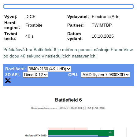
Vývoj:
DICE
Vydavatel:
Electronic Arts
Herní
Frostbite
Partner:
TWIMTBP
engine:
Trvání
Datum
40 s
10.10.2025
testu:
vydání:
Počítačová hra Battlefield 6 je měřena pomocí nástroje FrameView
po dobu 40 sekund v následujících nastaveních:
Rozlišení:
3D API:
CPU: