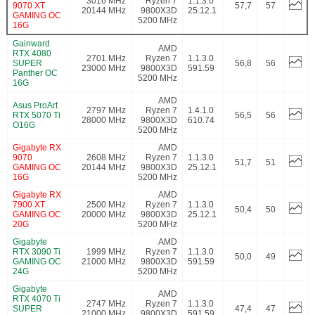
3016 MHz
Ryzen 7
1.1.3.0
9070 XT
57,7
57
20144 MHz
9800X3D
25.12.1
GAMING OC
5200 MHz
16G
Gainward
AMD
RTX 4080
2701 MHz
Ryzen 7
1.1.3.0
SUPER
56,8
56
23000 MHz
9800X3D
591.59
Panther OC
5200 MHz
16G
AMD
Asus ProArt
2797 MHz
Ryzen 7
1.4.1.0
RTX 5070 Ti
56,5
56
28000 MHz
9800X3D
610.74
O16G
5200 MHz
Gigabyte RX
AMD
9070
2608 MHz
Ryzen 7
1.1.3.0
51,7
51
GAMING OC
20144 MHz
9800X3D
25.12.1
16G
5200 MHz
Gigabyte RX
AMD
7900 XT
2500 MHz
Ryzen 7
1.1.3.0
50,4
50
GAMING OC
20000 MHz
9800X3D
25.12.1
20G
5200 MHz
Gigabyte
AMD
RTX 3090 Ti
1999 MHz
Ryzen 7
1.1.3.0
50,0
49
GAMING OC
21000 MHz
9800X3D
591.59
24G
5200 MHz
Gigabyte
AMD
RTX 4070 Ti
2747 MHz
Ryzen 7
1.1.3.0
SUPER
47,4
47
21000 MHz
9800X3D
591.59