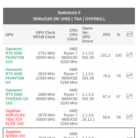
Battlefield 6
3840x2160 (4K UHD) | TAA | OVERKILL
Game
CPU
GPU Clock
Ver.
GPU
CPU
FPS
%
VRAM Clock
GPU
Clock
Driver
Gainward
AMD
RTX 5090
2751 MHz
Ryzen 7
1.1.3.0
101,2
100
PHANTOM
28000 MHz
9800X3D
591.59
32G
5200 MHz
Gainward
AMD
RTX 4090
2819 MHz
Ryzen 7
1.1.3.0
79,5
79
PHANTOM
21000 MHz
9800X3D
591.59
GS
5200 MHz
Gainward
AMD
RTX 5080
2890 MHz
Ryzen 7
1.1.3.0
67,4
67
PHOENIX GS
30000 MHz
9800X3D
591.59
16G
5200 MHz
Gigabyte
AMD
AORUS RX
2679 MHz
Ryzen 7
1.1.3.0
59,6
59
7900 XTX
20000 MHz
9800X3D
25.12.1
ELITE 24G
5200 MHz
Sapphire
AMD
NITRO+ RX