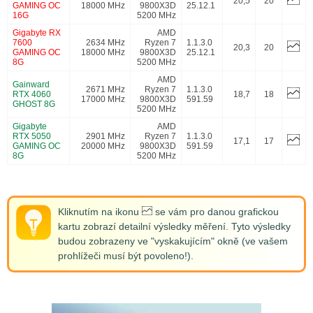
20,5
20
GAMING OC
18000 MHz
9800X3D
25.12.1
16G
5200 MHz
Gigabyte RX
AMD
7600
2634 MHz
Ryzen 7
1.1.3.0
20,3
20
GAMING OC
18000 MHz
9800X3D
25.12.1
8G
5200 MHz
AMD
Gainward
2671 MHz
Ryzen 7
1.1.3.0
RTX 4060
18,7
18
17000 MHz
9800X3D
591.59
GHOST 8G
5200 MHz
Gigabyte
AMD
RTX 5050
2901 MHz
Ryzen 7
1.1.3.0
17,1
17
GAMING OC
20000 MHz
9800X3D
591.59
8G
5200 MHz
Kliknutím na ikonu
se vám pro danou grafickou
kartu zobrazí detailní výsledky měření. Tyto výsledky
budou zobrazeny ve "vyskakujícím" okně (ve vašem
prohlížeči musí být povoleno!).