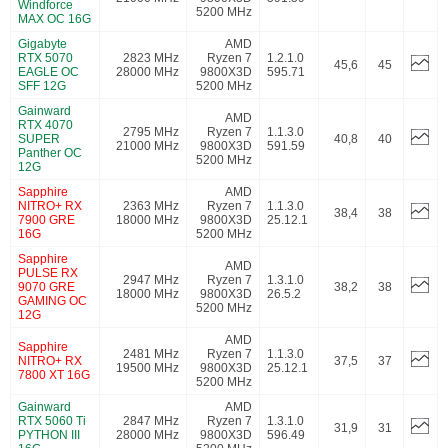
Windforce
5200 MHz
MAX OC 16G
Gigabyte
AMD
RTX 5070
2823 MHz
Ryzen 7
1.2.1.0
45,6
45
EAGLE OC
28000 MHz
9800X3D
595.71
SFF 12G
5200 MHz
Gainward
AMD
RTX 4070
2795 MHz
Ryzen 7
1.1.3.0
SUPER
40,8
40
21000 MHz
9800X3D
591.59
Panther OC
5200 MHz
12G
Sapphire
AMD
NITRO+ RX
2363 MHz
Ryzen 7
1.1.3.0
38,4
38
7900 GRE
18000 MHz
9800X3D
25.12.1
16G
5200 MHz
Sapphire
AMD
PULSE RX
2947 MHz
Ryzen 7
1.3.1.0
9070 GRE
38,2
38
18000 MHz
9800X3D
26.5.2
GAMING OC
5200 MHz
12G
AMD
Sapphire
2481 MHz
Ryzen 7
1.1.3.0
NITRO+ RX
37,5
37
19500 MHz
9800X3D
25.12.1
7800 XT 16G
5200 MHz
Gainward
AMD
RTX 5060 Ti
2847 MHz
Ryzen 7
1.3.1.0
31,9
31
PYTHON III
28000 MHz
9800X3D
596.49