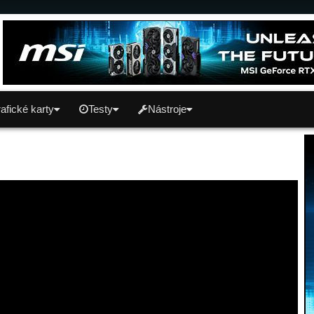
afické karty
Testy
Nástroje