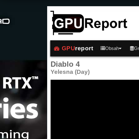
GPU
report
Obsah
Gr
Diablo 4
Yelesna (Day)