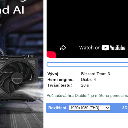
Vývoj:
Blizzard Team 3
Herní engine:
Diablo 4
Trvání testu:
28 s
Počítačová hra Diablo 4 je měřena pomocí n
Rozlišení:
3D