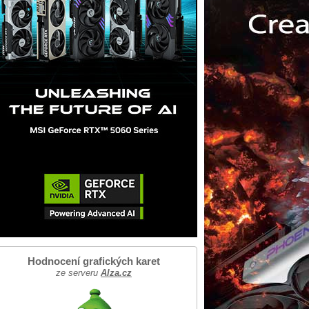
Hodnocení grafických karet
ze serveru
Alza.cz