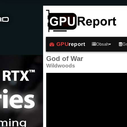
GPU
report
Obsah
Gr
God of War
Wildwoods