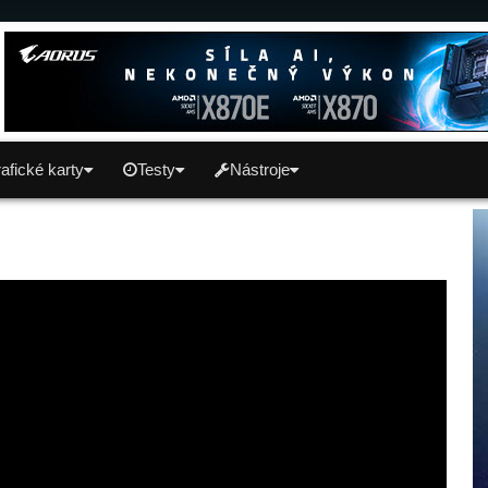
afické karty
Testy
Nástroje