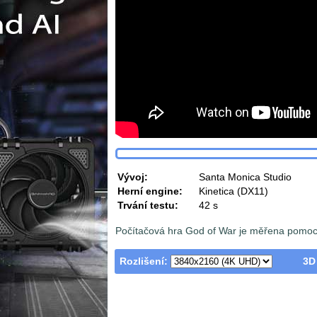
Vývoj:
Santa Monica Studio
Herní engine:
Kinetica (DX11)
Trvání testu:
42 s
Počítačová hra God of War je měřena pomocí
Rozlišení:
3D