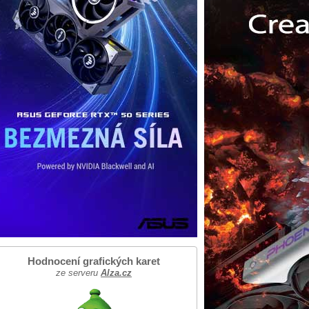
Hodnocení grafických karet
ze serveru
Alza.cz