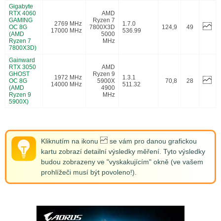
Gigabyte
RTX 4060
AMD
GAMING
Ryzen 7
2769 MHz
1.7.0
OC 8G
7800X3D
124,9
49
17000 MHz
536.99
(AMD
5000
Ryzen 7
MHz
7800X3D)
Gainward
RTX 3050
AMD
GHOST
Ryzen 9
1972 MHz
1.3.1
OC 8G
5900X
70,8
28
14000 MHz
511.32
(AMD
4900
Ryzen 9
MHz
5900X)
Kliknutím na ikonu
se vám pro danou grafickou
kartu zobrazí detailní výsledky měření. Tyto výsledky
budou zobrazeny ve "vyskakujícím" okně (ve vašem
prohlížeči musí být povoleno!).