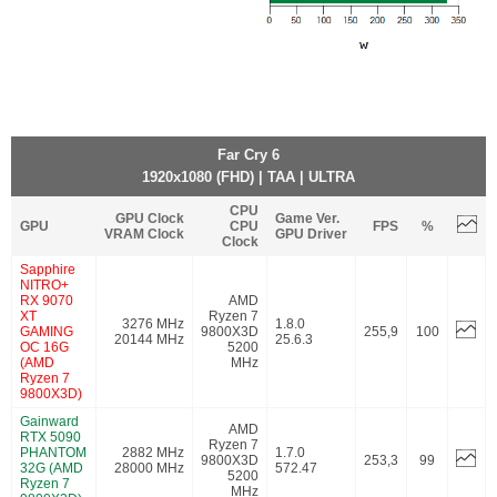
Far Cry 6
1920x1080 (FHD) | TAA | ULTRA
CPU
GPU Clock
Game Ver.
GPU
CPU
FPS
%
VRAM Clock
GPU Driver
Clock
Sapphire
NITRO+
RX 9070
AMD
XT
Ryzen 7
3276 MHz
1.8.0
GAMING
9800X3D
255,9
100
20144 MHz
25.6.3
OC 16G
5200
(AMD
MHz
Ryzen 7
9800X3D)
Gainward
AMD
RTX 5090
Ryzen 7
PHANTOM
2882 MHz
1.7.0
9800X3D
253,3
99
32G (AMD
28000 MHz
572.47
5200
Ryzen 7
MHz