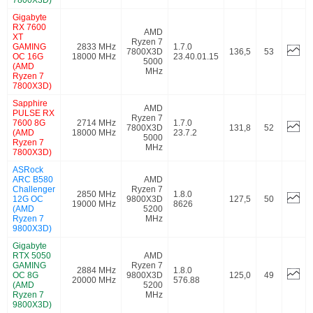
Gigabyte
RX 7600
AMD
XT
Ryzen 7
GAMING
2833 MHz
1.7.0
7800X3D
136,5
53
OC 16G
18000 MHz
23.40.01.15
5000
(AMD
MHz
Ryzen 7
7800X3D)
Sapphire
AMD
PULSE RX
Ryzen 7
7600 8G
2714 MHz
1.7.0
7800X3D
131,8
52
(AMD
18000 MHz
23.7.2
5000
Ryzen 7
MHz
7800X3D)
ASRock
ARC B580
AMD
Challenger
Ryzen 7
2850 MHz
1.8.0
12G OC
9800X3D
127,5
50
19000 MHz
8626
(AMD
5200
Ryzen 7
MHz
9800X3D)
Gigabyte
RTX 5050
AMD
GAMING
Ryzen 7
2884 MHz
1.8.0
OC 8G
9800X3D
125,0
49
20000 MHz
576.88
(AMD
5200
Ryzen 7
MHz
9800X3D)