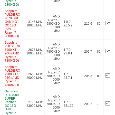
Ryzen 7
MHz
9800X3D)
Sapphire
PULSE RX
AMD
9070 GRE
Ryzen 7
GAMING
3146 MHz
1.8.0
9800X3D
216,6
85
OC 12G
18000 MHz
26.5.2
5200
(AMD
MHz
Ryzen 7
9800X3D)
Sapphire
AMD
PULSE RX
Ryzen 7
7900 XT
2676 MHz
1.7.0
7800X3D
209,7
82
20G (AMD
20000 MHz
23.8.1
5000
Ryzen 7
MHz
7800X3D)
Sapphire
AMD
PULSE RX
Ryzen 7
7900 XTX
2665 MHz
1.7.0
7800X3D
205,3
80
24G (AMD
20000 MHz
23.7.1
5000
Ryzen 7
MHz
7800X3D)
Gainward
RTX 4080
AMD
SUPER
Ryzen 7
Panther
2790 MHz
1.7.0
7800X3D
203,2
79
OC 16G
23000 MHz
551.22
5000
(AMD
MHz
Ryzen 7