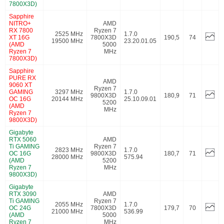
7800X3D)
Sapphire
NITRO+
AMD
RX 7800
Ryzen 7
2525 MHz
1.7.0
XT 16G
7800X3D
190,5
74
19500 MHz
23.20.01.05
(AMD
5000
Ryzen 7
MHz
7800X3D)
Sapphire
PURE RX
AMD
9060 XT
Ryzen 7
GAMING
3297 MHz
1.7.0
9800X3D
180,9
71
OC 16G
20144 MHz
25.10.09.01
5200
(AMD
MHz
Ryzen 7
9800X3D)
Gigabyte
RTX 5060
AMD
Ti GAMING
Ryzen 7
2823 MHz
1.7.0
OC 16G
9800X3D
180,7
71
28000 MHz
575.94
(AMD
5200
Ryzen 7
MHz
9800X3D)
Gigabyte
RTX 3090
AMD
Ti GAMING
Ryzen 7
2055 MHz
1.7.0
OC 24G
7800X3D
179,7
70
21000 MHz
536.99
(AMD
5000
Ryzen 7
MHz