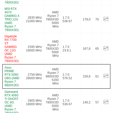
7800X3D)
MSI RTX
4070
AMD
GAMING X
Ryzen 7
2835 MHz
1.7.0
TRIO 12G
7800X3D
178,0
70
21000 MHz
536.67
(AMD
5000
Ryzen 7
MHz
7800X3D)
Gigabyte
RX 7700
AMD
XT
Ryzen 7
GAMING
2595 MHz
1.7.0
7800X3D
167,6
65
OC 12G
18000 MHz
23.9.1
5000
(AMD
MHz
Ryzen 7
7800X3D)
Asus
AMD
PRIME
Ryzen 7
RTX 5060
2756 MHz
1.7.0
9800X3D
156,6
61
O8G (AMD
28000 MHz
576.52
5200
Ryzen 7
MHz
9800X3D)
Gainward
RTX 4060
AMD
Ti GHOST
Ryzen 7
2805 MHz
1.7.0
OC 8G
7800X3D
146,2
57
18000 MHz
536.67
(AMD
5000
Ryzen 7
MHz
7800X3D)