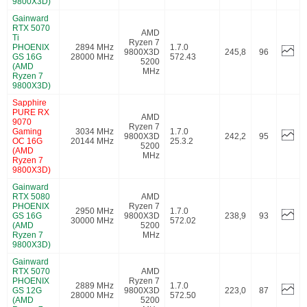
9800X3D)
Gainward
RTX 5070
AMD
Ti
Ryzen 7
PHOENIX
2894 MHz
1.7.0
9800X3D
245,8
96
GS 16G
28000 MHz
572.43
5200
(AMD
MHz
Ryzen 7
9800X3D)
Sapphire
PURE RX
AMD
9070
Ryzen 7
Gaming
3034 MHz
1.7.0
9800X3D
242,2
95
OC 16G
20144 MHz
25.3.2
5200
(AMD
MHz
Ryzen 7
9800X3D)
Gainward
RTX 5080
AMD
PHOENIX
Ryzen 7
2950 MHz
1.7.0
GS 16G
9800X3D
238,9
93
30000 MHz
572.02
(AMD
5200
Ryzen 7
MHz
9800X3D)
Gainward
RTX 5070
AMD
PHOENIX
Ryzen 7
2889 MHz
1.7.0
GS 12G
9800X3D
223,0
87
28000 MHz
572.50
(AMD
5200