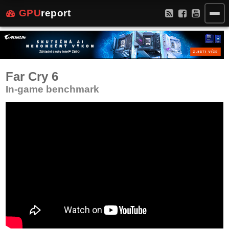
GPU
report
Far Cry 6
In-game benchmark