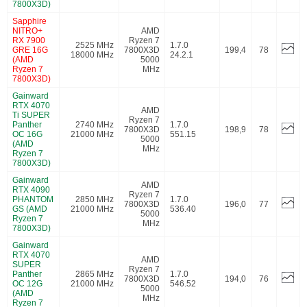
7800X3D)
Sapphire
NITRO+
AMD
RX 7900
Ryzen 7
2525 MHz
1.7.0
GRE 16G
7800X3D
199,4
78
18000 MHz
24.2.1
(AMD
5000
Ryzen 7
MHz
7800X3D)
Gainward
RTX 4070
AMD
Ti SUPER
Ryzen 7
Panther
2740 MHz
1.7.0
7800X3D
198,9
78
OC 16G
21000 MHz
551.15
5000
(AMD
MHz
Ryzen 7
7800X3D)
Gainward
AMD
RTX 4090
Ryzen 7
PHANTOM
2850 MHz
1.7.0
7800X3D
196,0
77
GS (AMD
21000 MHz
536.40
5000
Ryzen 7
MHz
7800X3D)
Gainward
RTX 4070
AMD
SUPER
Ryzen 7
Panther
2865 MHz
1.7.0
7800X3D
194,0
76
OC 12G
21000 MHz
546.52
5000
(AMD
MHz
Ryzen 7