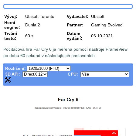
Vývoj:
Ubisoft Toronto
Vydavatel:
Ubisoft
Herní
Dunia 2
Partner:
Gaming Evolved
engine:
Trvání
Datum
60 s
06.10.2021
testu:
vydání:
Počítačová hra Far Cry 6 je měřena pomocí nástroje FrameView
po dobu 60 sekund v následujících nastaveních:
Rozlišení:
3D API:
CPU: